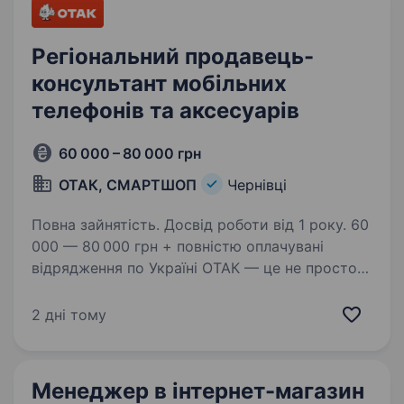
Регіональний продавець-
консультант мобільних
телефонів та аксесуарів
60 000 – 80 000 грн
ОТАК, СМАРТШОП
Чернівці
Повна зайнятість. Досвід роботи від 1 року. 60
000 — 80 000 грн + повністю оплачувані
відрядження по Україні ОТАК — це не просто
робота, це можливість заробляти,
подорожувати та будувати кар'єру в одній
2 дні тому
з найбільших мереж магазинів техніки
в Україні! Ми 20+…
Менеджер в інтернет-магазин