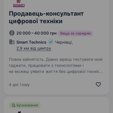
Продавець-консультант
цифрової техніки
20 000 – 40 000 грн
Вища за середню
Smart Technics
Чернівці,
2,9 км від центру
Повна зайнятість. Давно мрієш тестувати нові
гаджети, працювати з технологіями і
не можеш уявити життя без цифрової техніки?
Тоді ти потрапив на вакансію мрії! Хто ми?
Компанія «Smart Technics», яка вже 17 років
4 дні тому
на ринку, наші магазини…
Бронювання