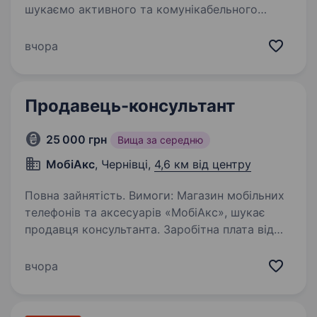
шукаємо активного та комунікабельного
продавця мобільних аксесуарів для роботи
у мережі наших магазинів. Ми раді розглянути
вчора
кандидатів без досвіду у нашій сфері. Основні
обов’язки;…
Продавець-консультант
25 000 грн
Вища за середню
МобіАкс
, Чернівці,
4,6 км від центру
Повна зайнятість. Вимоги: Магазин мобільних
телефонів та аксесуарів «МобіАкс», шукає
продавця консультанта. Заробітна плата від
25 000 тис грн + % від продажу Готові взяти
людину без досвіду та навчити всього.
вчора
Головне, щоб…