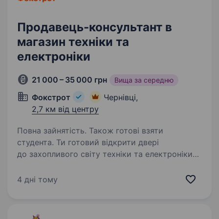
Продавець-консультант в
магазин техніки та
електроніки
21 000 – 35 000 грн
Вища за середню
Фокстрот
Чернівці,
2,7 км від центру
Повна зайнятість. Також готові взяти
студента. Ти готовий відкрити двері
до захопливого світу техніки та електроніки?
Тобі подобаються гаджети, і ти хочеш стати
справжнім експертом у цьому напрямку? Тоді
4 дні тому
ця вакансія саме для Тебе! Фокстрот — це
лідер українського…