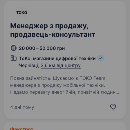
Менеджер з продажу,
продавець-консультант
20 000 – 50 000 грн
ToKo, магазини цифрової техніки
Чернівці,
3,6 км від центру
Повна зайнятість. Шукаємо в TOKO Team
менеджера з продажу мобільної техніки.
Надамо перевагу енергійній, привітній людині,
яка любить спілкування та вміє знаходити
підхід до клієнта. А якщо ти маєш досвід
4 дні тому
роботи в продажах та любиш…