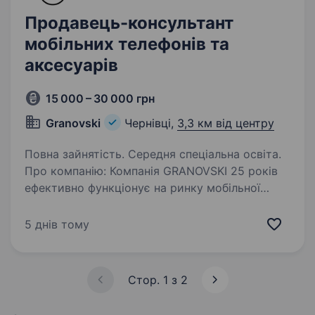
Продавець-консультант
мобільних телефонів та
аксесуарів
15 000 – 30 000 грн
Granovski
Чернівці,
3,3 км від центру
Повна зайнятість. Середня спеціальна освіта.
Про компанію: Компанія GRANOVSKI 25 років
ефективно функціонує на ринку мобільної
продукції України, як компанія, яка пропонує
своїм партнерам оптом і в роздріб
5 днів тому
сертифіковану продукцію відомих брендів.
На ринку…
Стор. 1 з 2