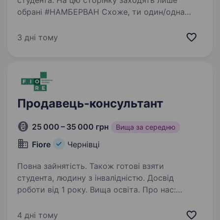
студента. На цю сторінку заходять лише
обрані #НАМБЕРВАН Схоже, ти один/одна
з них! Ми не сумніваємося, що ти: фанатієш від
новинок в домашніх гаджетах та сервісах
3 дні тому
умієш чути потреби клієнтів і допомагати їм
вільний…
Продавець-консультант
25 000 – 35 000 грн
Вища за середню
Fiore
Чернівці
Повна зайнятість. Також готові взяти
студента, людину з інвалідністю. Досвід
роботи від 1 року. Вища освіта. Про нас:
Ми компанія FIORE, яка займається продажем
побутової техніки.
4 дні тому