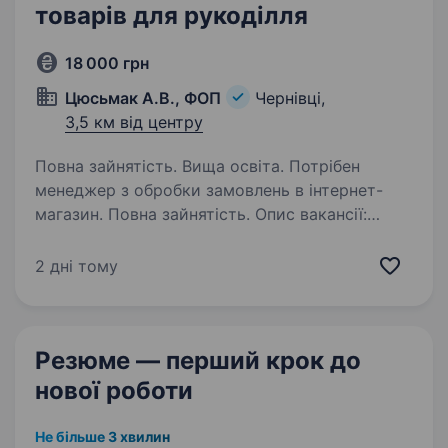
товарів для рукоділля
18 000 грн
Цюсьмак А.В., ФОП
Чернівці,
3,5 км від центру
Повна зайнятість. Вища освіта. Потрібен
менеджер з обробки замовлень в інтернет-
магазин. Повна зайнятість. Опис вакансії:
Потрібна на роботу менеджер для обробки
замовлень в інтернет-магазин товарів для
2 дні тому
рукоділля. Робота в офісі в районі Черемошу…
Резюме — перший крок
до
нової роботи
Не більше 3 хвилин