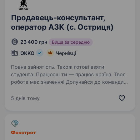
Продавець-консультант,
оператор АЗК (с. Остриця)
23 400 грн
Вища за середню
OKKO
Чернівці
Повна зайнятість. Також готові взяти
студента. Працюєш ти — працює країна. Твоя
робота має значення! Долучайся до команди
ОККО, формуймо надійний тил нашої країни
разом! Шукаємо ПРОДАВЦЯ-КАСИРА
5 днів тому
(оператора АЗК)! Приєднуйся, бо ми: офіційно
і швидко приймаємо…