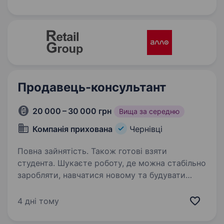
https://www.youtube.com/watch?v=2_0qJUtFC-k
https://www.facebook.com/fioretehnika.cv Наша
основна спеціалізація — це вбудована техніка
для…
Продавець-консультант
20 000 – 30 000 грн
Вища за середню
Компанія прихована
Чернівці
Повна зайнятість. Також готові взяти
студента. Шукаєте роботу, де можна стабільно
заробляти, навчатися новому та будувати
кар'єру? Тоді ця вакансія саме для Вас!
Ми запрошуємо до команди продавця-
4 дні тому
консультанта у магазин техніки. Що Ви будете
робити: консультувати…