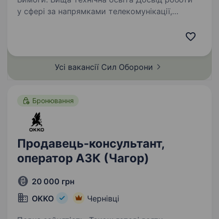
у сфері за напрямками телекомунікації,
радіотехніки або комп’ютерна інженерія до 5
років Досвід військової техніки буде
перевагою Умови роботи: мобілізація…
Усі вакансії Сил
Оборони
Бронювання
Продавець-консультант,
оператор АЗК (Чагор)
20 000 грн
OKKO
Чернівці