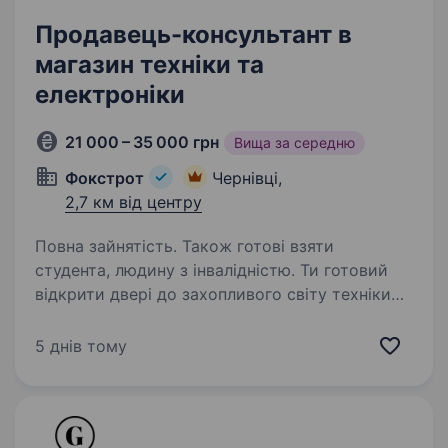
Продавець-консультант в
магазин техніки та
електроніки
21 000 – 35 000 грн
Вища за середню
Фокстрот
Чернівці,
2,7 км від центру
Повна зайнятість. Також готові взяти
студента, людину з інвалідністю. Ти готовий
відкрити двері до захопливого світу техніки
та електроніки? Тобі подобаються гаджети, і
ти хочеш стати справжнім експертом у цьому
5 днів тому
напрямку? Тоді ця вакансія саме для Тебе!
Фокстрот — це лідер українського…