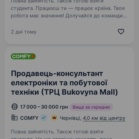
Повна зайнятість. Також готові взяти
студента. Працюєш ти — працює країна. Твоя
робота має значення! Долучайся до команди
ОККО, формуймо надійний тил нашої країни
разом! Шукаємо ПРОДАВЦЯ-КАСИРА
2 дні тому
(оператора АЗК)! Приєднуйся, бо ми: офіційно
і швидко приймаємо…
Продавець-консультант
електроніки та побутової
техніки (ТРЦ Bukovyna Mall)
17 000 – 30 000 грн
Вища за середню
COMFY
Чернівці,
4,0 км від центру
Повна зайнятість. Також готові взяти