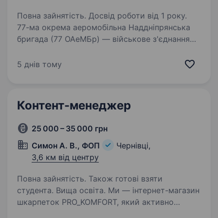
Повна зайнятість. Досвід роботи від 1 року.
77-ма окрема аеромобільна Наддніпрянська
бригада (77 ОАеМБр) — військове з'єднання
у складі Десантно-штурмових військ Збройних
сил України. Бригада була сформована після
5 днів тому
широкомасштабного російського вторгнення,
…
Контент-менеджер
25 000 – 35 000 грн
Симон А. В., ФОП
Чернівці,
3,6 км від центру
Повна зайнятість. Також готові взяти
студента. Вища освіта. Ми — інтернет-магазин
шкарпеток PRO_KOMFORT, який активно
розвивається та щодня створює контент для