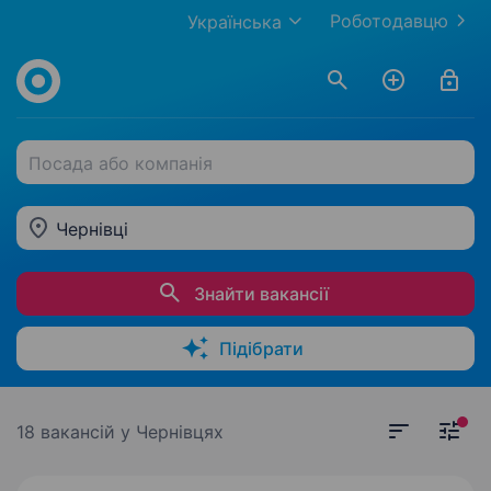
Роботодавцю
Українська
Посада або компанія
Чернівці
Знайти вакансії
Підібрати
18 вакансій
у Чернівцях