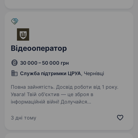
в Instagram, TikTok і YouTube. У зв’язку
з розширенням…
Відеооператор
30 000 – 50 000 грн
Служба підтримки ЦРУА
, Чернівці
Повна зайнятість. Досвід роботи від 1 року.
Увага! Твій об'єктив — це зброя в
інформаційній війні! Долучайся
до технологічної бригади! Ти знаєш,
як змонтувати динамічний ролик у CapCut або
3 дні тому
Premiere, від якого перехоплює подих? Вмієш
ловити той самий щирий…