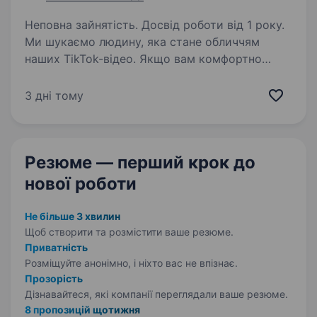
Неповна зайнятість. Досвід роботи від 1 року.
Ми шукаємо людину, яка стане обличчям
наших TikTok-відео. Якщо вам комфортно
працювати на камеру, ви енергійні
та не боїтеся спілкуватися з аудиторією —
3 дні тому
будемо раді бачити вас у команді.
Що потрібно робити Знімати…
Резюме — перший крок
до
нової роботи
Не більше 3 хвилин
Щоб створити та розмістити ваше
резюме.
Приватність
Розміщуйте анонімно, і ніхто вас не впізнає.
Прозорість
Дізнавайтеся, які компанії переглядали ваше резюме.
8 пропозицій щотижня