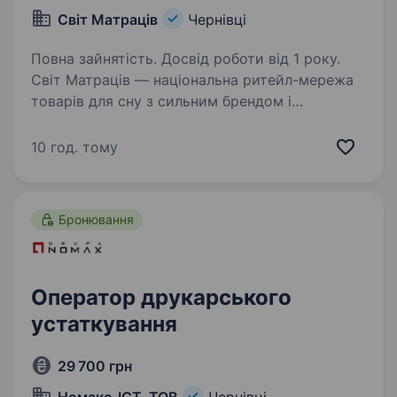
Світ Матраців
Чернівці
Повна зайнятість. Досвід роботи від 1 року.
Світ Матраців — національна ритейл-мережа
товарів для сну з сильним брендом і
портфелем торгових марок. Ми шукаємо
креативного графічного дизайнера, який вміє
10 год. тому
працювати не лише з digital, а й створювати
офлайн-візуал…
Бронювання
Оператор друкарського
устаткування
29 700 грн