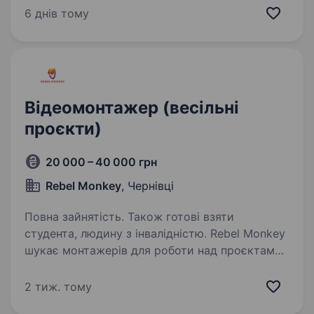
Instagram і TikTok. Шукаємо в команду
6 днів тому
креативного контент-менеджера, який любить
працювати з відео, не боїться…
Відеомонтажер (весільні
проєкти)
20 000 – 40 000 грн
Rebel Monkey
, Чернівці
Повна зайнятість. Також готові взяти
студента, людину з інвалідністю. Rebel Monkey
шукає монтажерів для роботи над проєктами
зі США! Ми — продакшн компанія з офісами
в Чернівцях та Лос-Анджелесі, яка працює над
2 тиж. тому
весільним контентом, комерційним, анімацією,