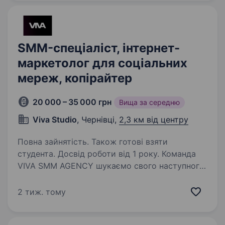
документальними та кіно-проєктами,…
SMM-спеціаліст, інтернет-
маркетолог для соціальних
мереж, копірайтер
20 000 – 35 000 грн
Вища за середню
Viva Studio
, Чернівці,
2,3 км від центру
Повна зайнятість. Також готові взяти
студента. Досвід роботи від 1 року. Команда
VIVA SMM AGENCY шукаємо свого наступного
SMM-мага! Якщо Ви амбітна людина з чудовим
почуттям смаку та світобаченням, тоді ми вже
2 тиж. тому
чекаємо на Ваше повідомлення)
Що ми очікуємо від Вас: Розробка контент-