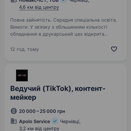
Номакс-ІСТ, ТОВ
Чернівці,
4,6 км від центру
Повна зайнятість. Середня спеціальна освіта.
Вимоги: У зв’язку з збільшенням кількості
обладнання в друкарський цех відкрита
вакансія Оператор друкарського
устаткування. Змога навчитись налаштовувати
12 год. тому
обладнання. Викладати викрійки для
нанесення друку,…
Ведучий (TikTok), контент-
мейкер
20 000 – 25 000 грн
Apolo Service
Чернівці,
3,2 км від центру