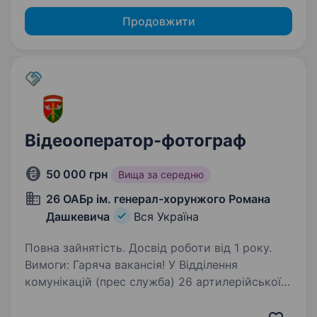
Продовжити
Відеооператор-фотограф
50 000 грн
Вища за середню
26 ОАБр ім. генерал-хорунжого Романа
Дашкевича
Вся Україна
Повна зайнятість. Досвід роботи від 1 року.
Вимоги: Гаряча вакансія! У Відділення
комунікацій (прес служба) 26 артилерійської
бригади потрібен контент-мейкер (фото/відео
зйомка, монтаж) Досвід роботи, бажання