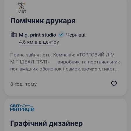
Помічник друкаря
Mig, print studio
Чернівці,
4,6 км від центру
Повна зайнятість. Компанія: «ТОРГОВИЙ ДІМ
МІТ ІДЕАЛ ГРУП» — виробник та постачальник
поліамідних оболонок і самоклеючих етикеток
для м’ясної та молочної промисловості. Умови
роботи: Позмінний графік неділя через неділю
8 год. тому
(8-ми годинний…
Графічний дизайнер