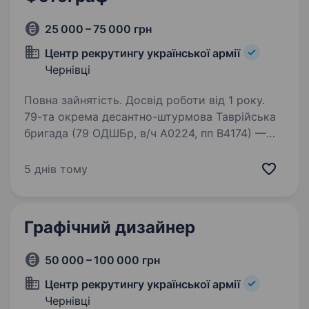
25 000 – 75 000 грн
Центр рекрутингу української армії
Чернівці
Повна зайнятість. Досвід роботи від 1 року.
79-та окрема десантно-штурмова Таврійська
бригада (79 ОДШБр, в/ч А0224, пп В4174) —
військове з'єднання у складі Десантно-
штурмових військ Збройних сил України
5 днів тому
чисельністю у бригаду. Базується у м.
Миколаїв. В бригаду…
Графічний дизайнер
50 000 – 100 000 грн
Центр рекрутингу української армії
Чернівці