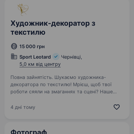
Художник-декоратор з
текстилю
15 000 грн
Sport Leotard
Чернівці,
5,0 км від центру
Повна зайнятість. Шукаємо художника-
декоратора по текстилю! Мрієш, щоб твої
роботи сяяли на змаганнях та сцені? Наше
ательє створює купальники для гімнасток
та акробатів, і нам потрібен художник, який
4 дні тому
оживить тканину пензлем та фарбами…
Фотограф