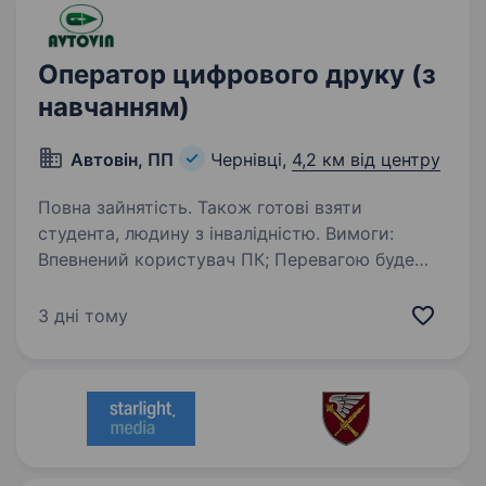
Оператор цифрового друку (з
навчанням)
Автовін, ПП
Чернівці,
4,2 км від центру
Повна зайнятість. Також готові взяти
студента, людину з інвалідністю. Вимоги:
Впевнений користувач ПК; Перевагою буде
досвід роботи друкарем на принтерах УФ
друку; Уважність до деталей та
3 дні тому
відповідальність. Що ми пропонуємо:
Адаптація та підтримка: пропонуємо
навчання…