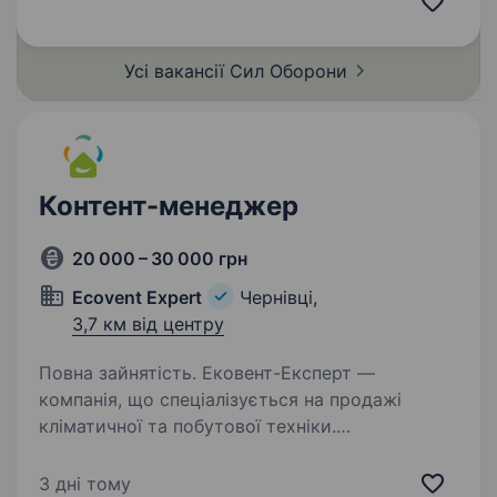
проходити військову службу в кращій
артилерійській…
Усі вакансії Сил
Оборони
Контент-менеджер
20 000 – 30 000 грн
Ecovent Expert
Чернівці,
3,7 км від центру
Повна зайнятість. Ековент-Експерт —
компанія, що спеціалізується на продажі
кліматичної та побутової техніки.
Ми працюємо з міжнародними брендами
та активно розвиваємо їхні сторінки
3 дні тому