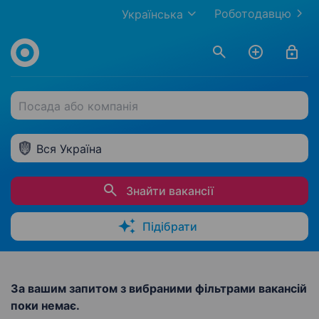
Роботодавцю
Українська
Посада або компанія
Вся Україна
Знайти вакансії
Підібрати
За вашим запитом з вибраними фільтрами вакансій
поки немає.