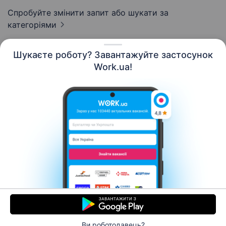
Спробуйте змінити запит або
шукати за
категоріями
Шукаєте роботу? Завантажуйте застосунок
Work.ua!
Українська
Ресурси
Контакти
Про нас
Кар’єра
Новини Work.ua
Допомога
Умови використання
Роботодавцю
Ви роботодавець?