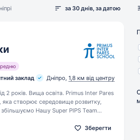
іпрі
за 30 днів, за датою
ки
ередню
атний заклад
Дніпро,
1,8 км від центру
Вища освіта. Primus Inter Pares
, яка створює середовище розвитку,
и збільшуємо Нашу Super PIPS Team
х у свою справу та бажаючих вже…
Зберегти