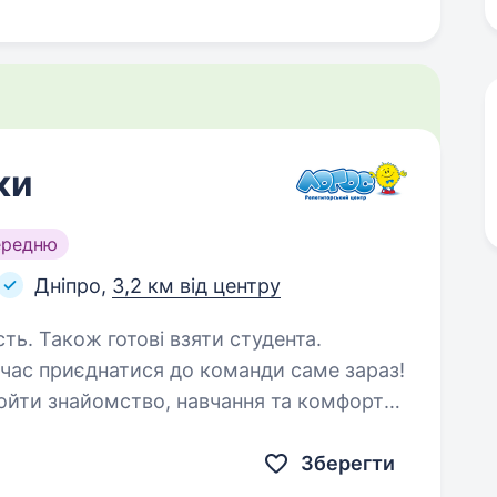
ки
ередню
Дніпро,
3,2 км від центру
сть. Також готові взяти студента.
час приєднатися до команди саме зараз!
ройти знайомство, навчання та комфортно
підготуватися до старту сезону! ЛОГОС — освіта з цінностями Ми віримо,…
Зберегти