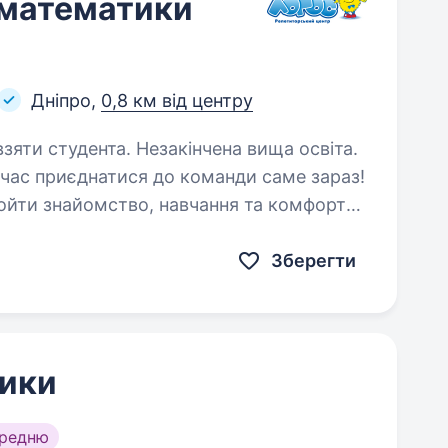
 математики
Дніпро,
0,8 км від центру
взяти студента. Незакінчена вища освіта.
час приєднатися до команди саме зараз!
ройти знайомство, навчання та комфортно
очете почати кар'єру в освіті — але…
Зберегти
ики
ередню