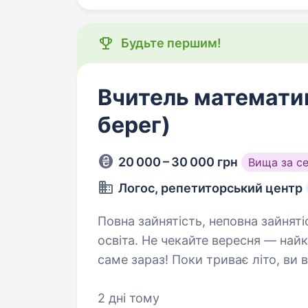
Будьте першим!
Вчитель математик
берег)
20 000 – 30 000 грн
Вища за с
Логос, репетиторський центр
Повна зайнятість, неповна зайняті
освіта. Не чекайте вересня — найкращий час приєднатися до команди
саме зараз! Поки триває літо, ви
та комфортно підготуватися до ст
2 дні тому
цінностями Ми віримо,…