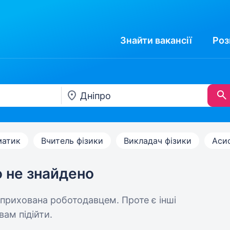
Знайти
вакансії
Роз
матик
Вчитель фізики
Викладач фізики
Аси
ю не знайдено
 прихована роботодавцем. Проте є інші
вам підійти.