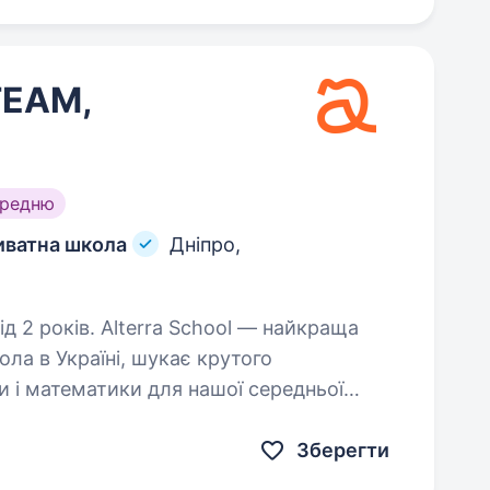
TEAM,
ередню
риватна школа
Дніпро,
School — найкраща
ла в Україні, шукає крутого
и і математики для нашої середньої
дносини з дітьми, у нас немає…
Зберегти