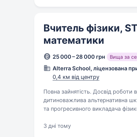
Вчитель фізики, S
математики
25 000 – 28 000 грн
Вища за с
Alterra School, ліцензована п
0,4 км від центру
Повна зайнятість. Досвід роботи від 2 років. Alterra 
дитиноважлива альтернативна шко
та прогресивного викладача фізик
школи! Ми будуємо партнерські ві
3 дні тому