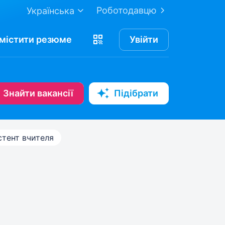
Роботодавцю
Українська
містити
резюме
Увійти
Знайти вакансії
Підібрати
стент вчителя