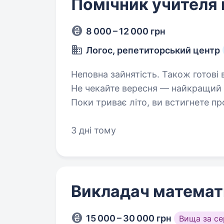
Помічник учителя
8 000 – 12 000 грн
Логос, репетиторський центр
Неповна зайнятість. Також готові 
Не чекайте вересня — найкращий 
Поки триває літо, ви встигнете п
підготуватися до старту сезону! Х
3 дні тому
Викладач математ
15 000 – 30 000 грн
Вища за с