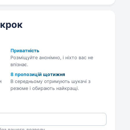
 крок
Приватність
Розміщуйте анонімно, і ніхто вас не
впізнає.
8 пропозицій щотижня
и
В середньому отримують шукачі з
резюме і обирають найкращі.
 без вашого дозволу.