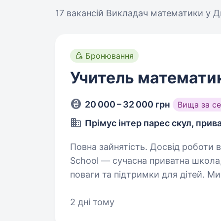
17 вакансій
Викладач математики у Дн
Бронювання
Учитель математи
20 000 – 32 000 грн
Вища за с
Прімус інтер парес скул, прив
Повна зайнятість. Досвід роботи від 2 років. 
School — сучасна приватна школа
поваги та підтримки для дітей. М
та шукаємо однодумців, закохани
2 дні тому