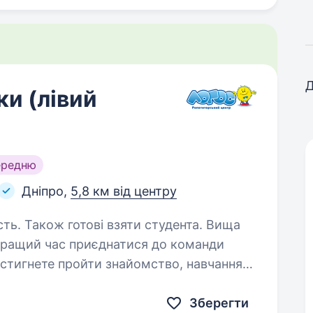
Д
и (лівий
ередню
Дніпро,
5,8 км від центру
сть. Також готові взяти студента. Вища
 встигнете пройти знайомство, навчання
арту сезону! ЛОГОС — освіта з
Зберегти