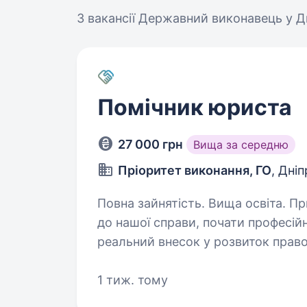
3 вакансії
Державний виконавець у Дн
Помічник юриста
27 000 грн
Вища за середню
Пріоритет виконання, ГО
, Дні
Повна зайнятість. Вища освіта. Привіт! Якщо ти хочеш долучитися
до нашої справи, почати професій
реальний внесок у розвиток прав
на посаду помічника юриста (пом
1 тиж. тому