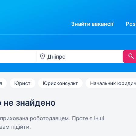
Знайти
вакансії
Роз
я
Юрист
Юрисконсульт
Начальник юридичн
ю не знайдено
 прихована роботодавцем. Проте є інші
вам підійти.