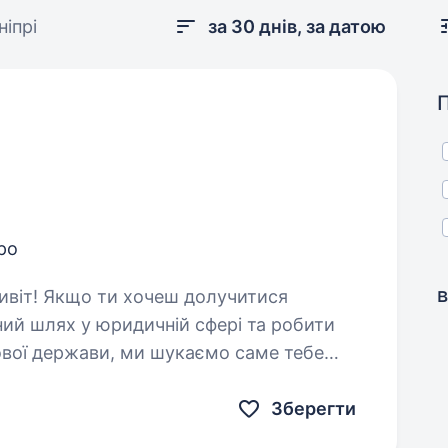
іпрі
за 30 днів, за датою
про
в
ний шлях у юридичній сфері та робити
ової держави, ми шукаємо саме тебе
ічника приватного…
Зберегти