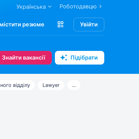
Роботодавцю
Українська
містити
резюме
Увійти
Знайти вакансії
Підібрати
ого відділу
Lawyer
...