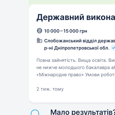
Державний викон
10 000 – 15 000 грн
Слобожанський відділ держав
р-ні Дніпропетровської обл.
Повна зайнятість. Вища освіта. Вимоги: вища освіта за освітнім ступенем
не нижче молодшого бакалавра аб
«Міжнародне право» Умови роботи
вживати передбачених Законом У
2 тиж. тому
Мало результатів