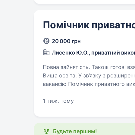
Помічник приватн
20 000 грн
Лисенко Ю.О., приватний вик
Повна зайнятість. Також готові взя
Вища освіта. У зв’язку з розширенням обсягів роботи, відкриваємо
вакансію Помічник приватного виконавця. Вимоги: Вища юр
бакалавр та вище; Бажаний досвід роботи в органах державної виконавчої
служби від…
1 тиж. тому
Будьте першим!