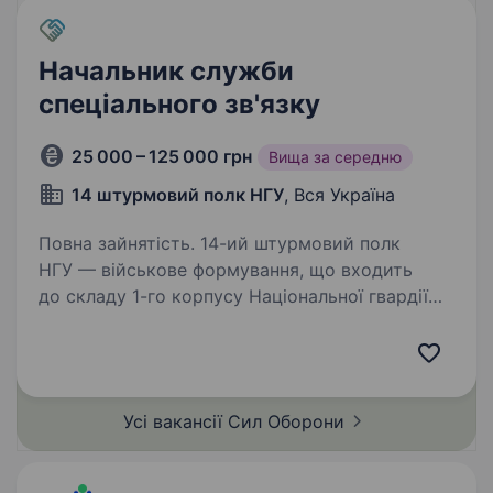
Начальник служби
спеціального зв'язку
25 000 – 125 000 грн
Вища за середню
14 штурмовий полк НГУ
, Вся Україна
Повна зайнятість. 14-ий штурмовий полк
НГУ — військове формування, що входить
до складу 1-го корпусу Національної гвардії
України «Азов». Підрозділ, фундаментом якого
став Інтернаціональний батальйон бригади
Азов, розширився до полку…
Усі вакансії Сил
Оборони