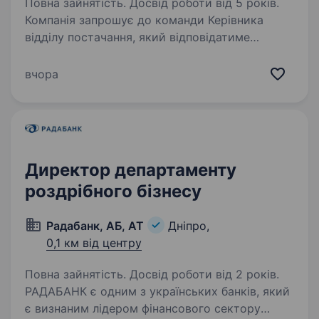
Повна зайнятість. Досвід роботи від 5 років.
Компанія запрошує до команди Керівника
відділу постачання, який відповідатиме
за ефективне управління закупівлями
та постачанням торговельного обладнання!
вчора
Основні обов’язки: Організація та управління
процесом…
Директор департаменту
роздрібного бізнесу
Радабанк, АБ, АТ
Дніпро,
0,1 км від центру
Повна зайнятість. Досвід роботи від 2 років.
РАДАБАНК є одним з українських банків, який
є визнаним лідером фінансового сектору