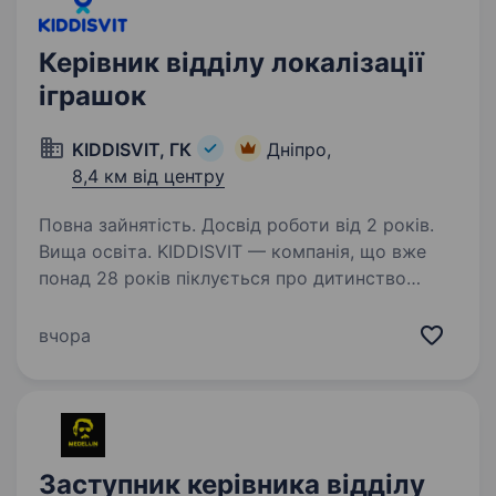
Керівник відділу локалізації
іграшок
KIDDISVIT, ГК
Дніпро,
8,4 км від центру
Повна зайнятість. Досвід роботи від 2 років.
Вища освіта. KIDDISVIT — компанія, що вже
понад 28 років піклується про дитинство
в Україні. Ми розпочали свій шлях у 1997 році
й сьогодні є лідером серед постачальників
вчора
товарів для дітей. Мета нашої кропіткої
роботи — наповнювати…
Заступник керівника відділу