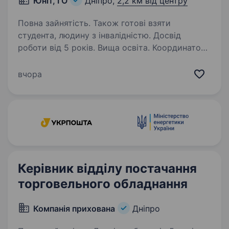
Юніт, ГО
Дніпро,
2,2 км від центру
Повна зайнятість. Також готові взяти
студента, людину з інвалідністю. Досвід
роботи від 5 років. Вища освіта. Координатор
(ка) психологічного напряму ГО «ЮНІТ» |
Молодіжний центр | м. Дніпро Про компанію
вчора
ГО «Юніт» — громадська організація, яка
з 2015 року працює у сфері молодіжних
проєктів та міжнародних молодіжних
програм,…
Керівник відділу постачання
торговельного обладнання
Компанія прихована
Дніпро