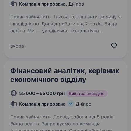
Компанія прихована
, Дніпро
Повна зайнятість. Також готові взяти людину з
інвалідністю. Досвід роботи від 2 років. Вища
освіта. Ми — українська технологічна
компанія, що розробляє та виробляє
високотехнологічні рішення для оборонної
вчора
сфери. Ми швидко масштабуємо виробництво,
запускаємо нові продукти та будуємо сучасні
операційні процеси.…
Фінансовий аналітик, керівник
економічного відділу
55 000 – 65 000 грн
Вища за середню
Компанія прихована
Дніпро
Повна зайнятість. Досвід роботи від 5 років.
Вища освіта. Запрошуємо до команди
фінансового менеджера. Основні обов’язки: