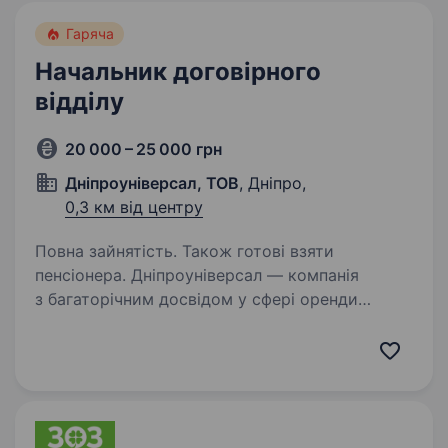
Гаряча
Начальник договірного
відділу
20 000 – 25 000 грн
Дніпроуніверсал, ТОВ
, Дніпро,
0,3 км від центру
Повна зайнятість. Також готові взяти
пенсіонера. Дніпроуніверсал — компанія
з багаторічним досвідом у сфері оренди
комерційної нерухомості в Дніпрі. Наша
команда професіоналів щодня забезпечує
комфортні умови для співпраці з юридичними
та фізичними особами, уважно…