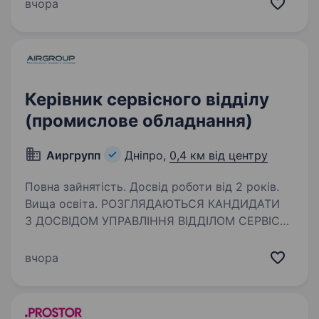
сировини до готової сумки з будь-яким
вчора
дизайном. Ми створюємо eco-friendly
матеріал — спанбонд, який допоможе
зробити…
Керівник сервісного відділу
(промислове обладнання)
Аиргрупп
Дніпро,
0,4 км від центру
Повна зайнятість. Досвід роботи від 2 років.
Вища освіта. РОЗГЛЯДАЮТЬСЯ КАНДИДАТИ
З ДОСВІДОМ УПРАВЛІННЯ ВІДДІЛОМ СЕРВІСУ!
Вимоги: Освіта: вища, технічна; Досвід роботи:
від 3-х років на аналогічній посаді керівником
вчора
сервісного відділу; Високі управлінські
та організаторські…