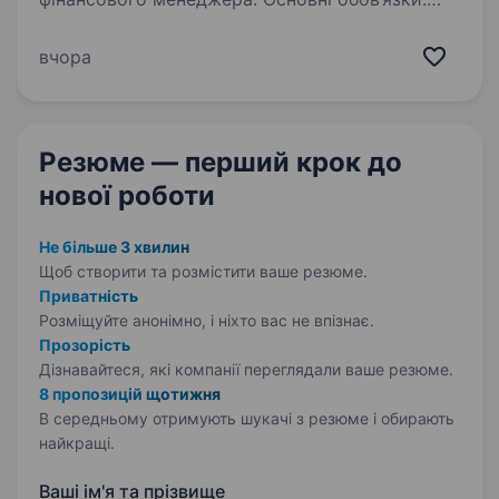
Контроль управлінської звітності (ДДС,
баланс, P&L), виявлення помилок та відхилень.
вчора
Планування бюджету, фінансове
прогнозування та контроль виконання…
Резюме — перший крок
до
нової роботи
Не більше 3 хвилин
Щоб створити та розмістити ваше
резюме.
Приватність
Розміщуйте анонімно, і ніхто вас не впізнає.
Прозорість
Дізнавайтеся, які компанії переглядали ваше резюме.
8 пропозицій щотижня
В середньому отримують шукачі з резюме і обирають
найкращі.
Ваші ім'я та прізвище