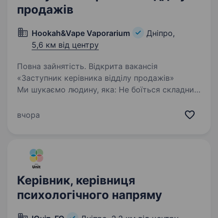
продажів
Hookah&Vape Vaporarium
Дніпро,
5,6 км від центру
Повна зайнятість. Відкрита вакансія
«Заступник керівника відділу продажів»
Ми шукаємо людину, яка: Не боїться складних
завдань і готова брати на себе
відповідальність. Хоче стати частиною
вчора
команди, яка розвиває новий амбітний…
Керівник, керівниця
психологічного напряму