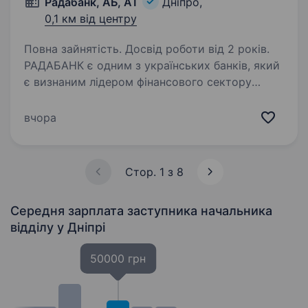
Радабанк, АБ, АТ
Дніпро,
0,1 км від центру
Повна зайнятість. Досвід роботи від 2 років.
РАДАБАНК є одним з українських банків, який
є визнаним лідером фінансового сектору
України. Банк веде свою діяльність в Україні
з 1993 року. За цей час отримав репутацію
вчора
соціально-відповідальної, надійної
та стабільної…
Стор. 1 з 8
Середня зарплата заступника начальника
відділу
у Дніпрі
50000 грн