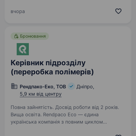
України. Банк веде свою діяльність в Україні
з 1993 року. За цей час отримав репутацію
вчора
соціально-відповідальної, надійної
та стабільної…
Бронювання
Керівник підрозділу
(переробка полімерів)
Рендпако-Еко, ТОВ
Дніпро,
5,9 км від центру
Повна зайнятість. Досвід роботи від 2 років.
Вища освіта. Rendpaco Eco — єдина
українська компанія з повним циклом
виробництва еко-сумок від гранульованої