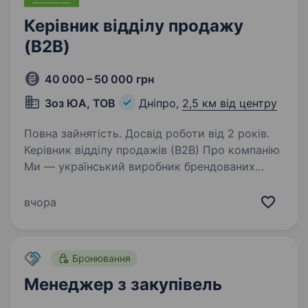
Керівник відділу продажу
(B2B)
40 000 – 50 000 грн
Зоз ЮА, ТОВ
Дніпро,
2,5 км від центру
Повна зайнятість. Досвід роботи від 2 років.
Керівник відділу продажів (B2B) Про компанію
Ми — український виробник брендованих
екосумок для корпоративних клієнтів.
Допомагаємо компаніям створювати якісний
вчора
мерч і рекламну продукцію з власним
логотипом. У зв’язку…
Бронювання
Менеджер з закупівель