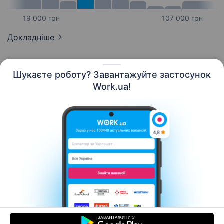
19 000 грн
107 000 грн
Докладніше
Шукаєте роботу? Завантажуйте застосунок
Work.ua!
Українська
Ресурси
Контакти
Про нас
Кар’єра
Новини Work.ua
Допомога
Умови використання