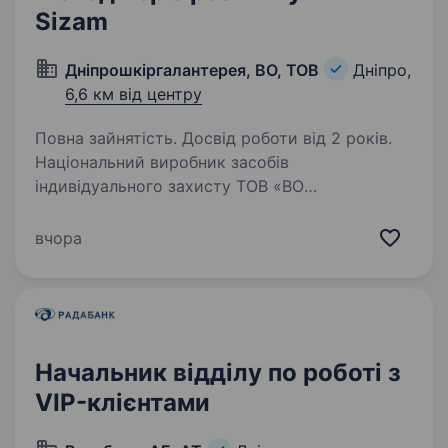
Sizam
Дніпрошкіргалантерея, ВО, ТОВ
Дніпро,
6,6 км від центру
Повна зайнятість. Досвід роботи від 2 років.
Національний виробник засобів
індивідуального захисту ТОВ «ВО
«Дніпрошкіргалантерея»» запрошує
до команди Менеджера з розвитку ТМ
вчора
«SIZAM». ФОРМАТ РОБОТИ: ~ 50% робочого
часу в офісі/ ~ 50% робочого часу
відрядження…
Начальник відділу по роботі з
VIP-клієнтами