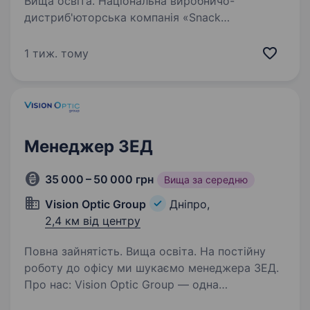
Вища освіта. Національна виробничо-
дистриб'юторська компанія «Snack
Production» — визнаний лідер на ринку
снекової продукції з відомими брендами«
1 тиж. тому
Chipster’s» «Сан Санич», «Flint», «Морські»,
«Big Bob», «Сан Санич», «Hroom» та багато…
Менеджер ЗЕД
35 000 – 50 000 грн
Вища за середню
Vision Optic Group
Дніпро,
2,4 км від центру
Повна зайнятість. Вища освіта. На постійну
роботу до офісу ми шукаємо менеджера ЗЕД.
Про нас: Vision Optic Group — одна
з провідних оптових компаній оптичного