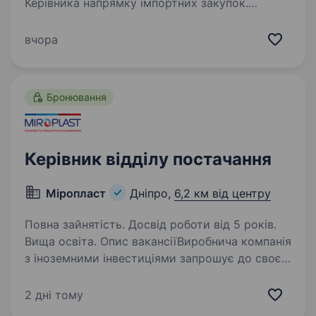
Керівника напрямку імпортних закупок.
Що ти будеш робити на цій посаді:
Організовувати та керувати процесами
вчора
імпортних закупок, забезпечуючи своєчасне
та ефективне постачання товарів. …
Бронювання
Керівник відділу постачання
Міропласт
Дніпро,
6,2 км від центру
Повна зайнятість. Досвід роботи від 5 років.
Вища освіта. Опис вакансіїВиробнича компанія
з іноземними інвестиціями запрошує до своєї
команди Керівника відділу постачання.
Основні завдання: Управління процесом
2 дні тому
закупівель сировини та матеріалів для