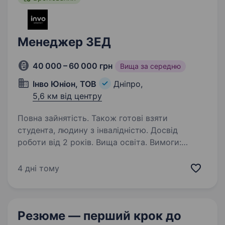
Менеджер ЗЕД
40 000 – 60 000 грн
Вища за середню
Інво Юніон, ТОВ
Дніпро,
5,6 км від центру
Повна зайнятість. Також готові взяти
студента, людину з інвалідністю. Досвід
роботи від 2 років. Вища освіта. Вимоги:
Досвід роботи у ЗЕД від 2 року; Розуміння
процесів імпорту; Знання ІНКОТЕРМС-2020;
4 дні тому
Досвід роботи з зед-документами та
міжнародними перевізниками; Вміння
показати цінність товару через аналітику;…
Резюме — перший крок
до