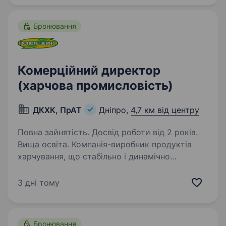
забезпечення виробничих…
Бронювання
Комерційний директор
(харчова промисловість)
ДКХК, ПрАТ
Дніпро,
4,7 км від центру
Повна зайнятість. Досвід роботи від 2 років.
Вища освіта. Компанія-виробник продуктів
харчування, що стабільно і динамічно
розвивається Дніпропетровський комбінат
харчових концентратів, ТМ «Золоте Зерно»
3 дні тому
оголошує конкурс на заміщення вакантної
посади Комерційного директора…
Бронювання