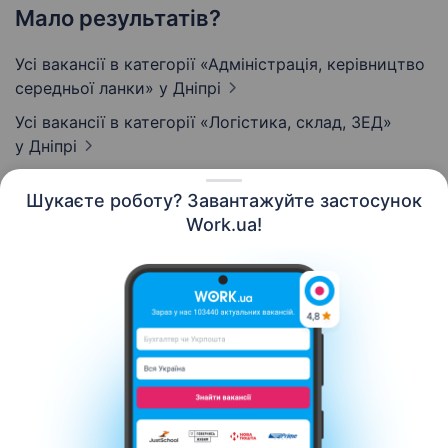
Мало результатів?
Усі вакансії в категорії «Адмiнiстрацiя, керівництво
середньої ланки»
у Дніпрі
Усі вакансії в категорії «Логістика, склад, ЗЕД»
у Дніпрі
Шукаєте роботу? Завантажуйте застосунок
Work.ua!
Українська
Ресурси
Контакти
Про нас
Кар’єра
Новини Work.ua
Допомога
Умови використання