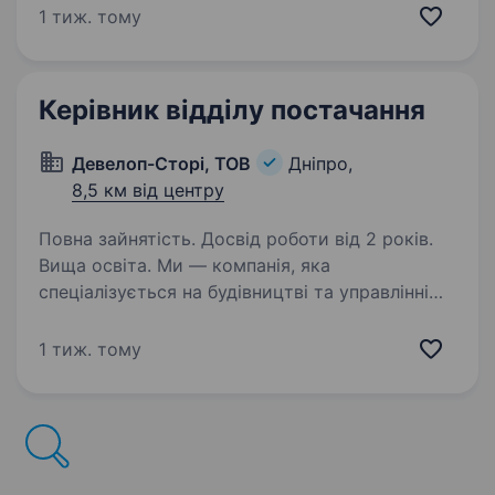
сектора, яка успішно працює на ринку України
1 тиж. тому
20 років. Ми набираємо нові обороти,
представляємо…
Керівник відділу постачання
Девелоп-Сторі, ТОВ
Дніпро,
8,5 км від центру
Повна зайнятість. Досвід роботи від 2 років.
Вища освіта. Ми — компанія, яка
спеціалізується на будівництві та управлінні
об'єктами комерційної нерухомості по всій
Україні. Шукаємо в нашу команду амбітного
1 тиж. тому
та системного Керівника відділу закупівель.
Вимоги: Досвід роботи…