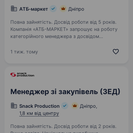
АТБ-маркет
Дніпро
Повна зайнятість. Досвід роботи від 5 років.
Компанія «АТБ-МАРКЕТ» запрошує на роботу
категорійного менеджера з досвідом
в закупівлях імпортних товарів. Основні
обов’язки опрацювання внутрішнього і
1 тиж. тому
зовнішніх ринків формування та оптимізація
асортиментного…
Менеджер зі закупівель (ЗЕД)
Snack Production
Дніпро,
1,8 км від центру
Повна зайнятість. Досвід роботи від 2 років.