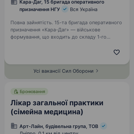
Кара-Даг, 15 бригада оперативного
призначення НГУ
Вся Україна
Повна зайнятість. 15-та бригада оперативного
призначення «Кара-Даг» — військове
формування, що входить до складу 1-го
корпусу Національної Гвардії України «Азов».
Бригада шукає фахівців в батальйони та інші
підрозділи. Обов’язки:…
Усі вакансії Сил
Оборони
Бронювання
Лікар загальної практики
(сімейна медицина)
Арт-Лайн, будівельна група, ТОВ
Дніпро,
0,1 км від центру