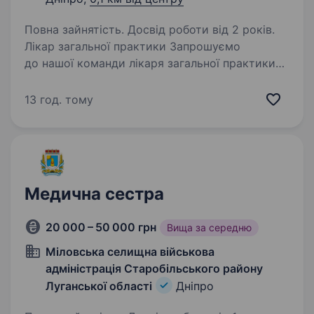
Повна зайнятість. Досвід роботи від 2 років.
Лікар загальної практики Запрошуємо
до нашої команди лікаря загальної практики
на повну зайнятість. Обов’язки: Проведення
первинних медичних оглядів. Надання
13 год. тому
консультацій та медичної допомоги. Вимоги:
Вища…
Медична сестра
20 000 – 50 000 грн
Вища за середню
Міловська селищна військова
адміністрація Старобільського району
Луганської області
Дніпро