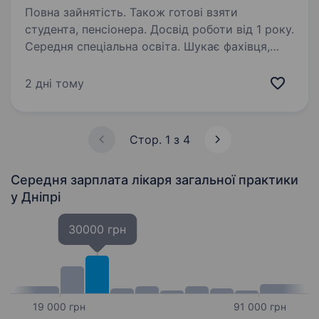
Повна зайнятість. Також готові взяти
студента, пенсіонера. Досвід роботи від 1 року.
Середня спеціальна освіта. Шукає фахівця,
який забезпечує медичну підтримку
особового складу та реагує на невідкладні
2 дні тому
ситуації. Надає медичну допомогу,
організовує профілактичні заходи для
запобігання захворюванням, веде медичну
Стор. 1 з 4
документацію…
Середня зарплата лікаря загальної практики
у Дніпрі
30000 грн
19 000 грн
91 000 грн