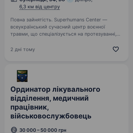
6,3 км від центру
Повна зайнятість. Superhumans Center —
всеукраїнський сучасний центр воєнної
травми, що спеціалізується на протезуванні,
реконструктивній хірургії, реабілітації
та психологічній підтримці постраждалих від
2 дні тому
війни дорослих і дітей з 2022…
Ординатор лікувального
відділення, медичний
працівник,
військовослужбовець
30 000 – 50 000 грн