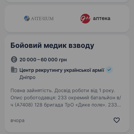
країну,…
Бойовий медик взводу
20 000 – 60 000 грн
Центр рекрутингу української армії
Дніпро
Повна зайнятість. Досвід роботи від 1 року.
Опис роботодавця: 233 окремий батальйон в/
ч (А7408) 128 бригада ТрО «Дике поле». 233
окремий батальйон знаходиться у складі 128
бригади ТрО «Дике поле» Збройних сил
вчора
України, приймав участь у ключових
операціях…