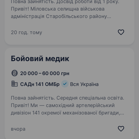
Повна зайнятість. Досвід роботи від 1 року.
Привіт! Міловська селищна військова
адміністрація Старобільського району
Луганської області шукає медика/медикиню
для проходження служби в Силах оборони
20 год. тому
України. Якщо ти відчуваєш внутрішнє
покликання допомагати…
Бойовий медик
20 000 – 60 000 грн
САДн 141 ОМБр
Вся Україна
Повна зайнятість. Середня спеціальна освіта.
Привіт! Ми — самохідний артелерійський
дивізіон 141 окремої механізованої бригади,
молодий, але вже ефективний підрозділ, який
бореться за мир і безпеку України. Наше
вчора
головне завдання — захищати наших людей і