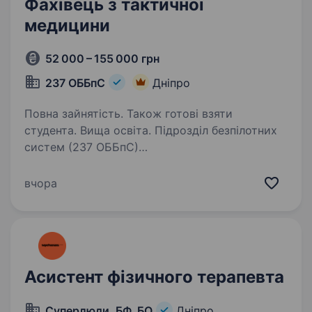
Фахівець з тактичної
медицини
52 000 – 155 000 грн
237 ОББпС
Дніпро
Повна зайнятість. Також готові взяти
студента. Вища освіта. Підрозділ безпілотних
систем (237 ОББпС)
https://237obbps.vercel.app/#recruitmentForm
https://www.instagram.com/237obbps/ https://
вчора
threads.com/@237obbps Шукає фахівця
з тактичної медицини для надання
домедичної…
Асистент фізичного терапевта
Суперлюди, БФ, БО
Дніпро,