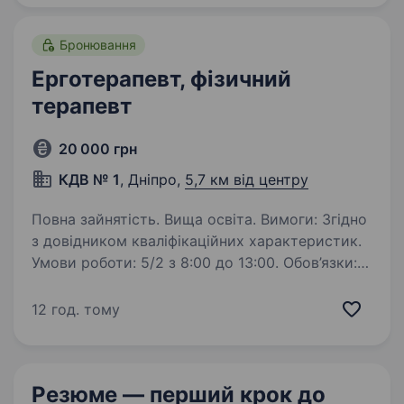
роботи…
Бронювання
Ерготерапевт, фізичний
терапевт
20 000 грн
КДВ № 1
, Дніпро,
5,7 км від центру
Повна зайнятість. Вища освіта. Вимоги: Згідно
з довідником кваліфікаційних характеристик.
Умови роботи: 5/2 з 8:00 до 13:00. Обов’язки:
Реабілітація пацієнтів з опорно-руховою
системою та нервовою системою.
12 год. тому
Амбулаторно, поза гострим періодом…
Резюме — перший крок
до