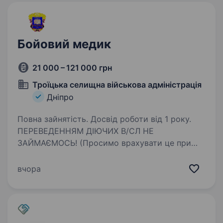
Бойовий медик
21 000 – 121 000 грн
Троїцька селищна військова адміністрація
Дніпро
Повна зайнятість. Досвід роботи від 1 року.
ПЕРЕВЕДЕННЯМ ДІЮЧИХ В/СЛ НЕ
ЗАЙМАЄМОСЬ! (Просимо врахувати це при
зверненнях) Військова служба у Збройних
Силах України в Дніпропетровській,
вчора
Запорізькій областях: Заробітна плата від
21000 грн до 121000 грн за…