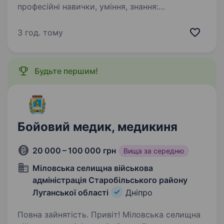
професійні навички, уміння, знання:
проведення лікувально-діагностичного
прийому; заповнення медичної документації;
3 год. тому
володіння сучасними навичками діагностики;
знання сучасних протоколів…
Будьте першим!
Бойовий медик, медикиня
20 000 – 100 000 грн
Вища за середню
Міловська селищна військова
адміністрація Старобільського району
Луганської області
Дніпро
Повна зайнятість. Привіт! Міловська селищна