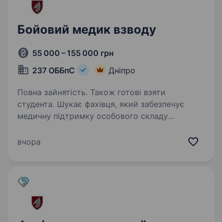
Бойовий медик взводу
55 000 – 155 000 грн
237 ОББпС
Дніпро
Повна зайнятість. Також готові взяти
студента. Шукає фахівця, який забезпечує
медичну підтримку особового складу
та реагує на невідкладні ситуації. Надає
медичну допомогу, організовує профілактичні
вчора
заходи для запобігання захворюванням, веде
медичну документацію…