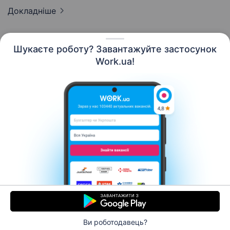
Докладніше
Шукаєте роботу? Завантажуйте застосунок
Work.ua!
Українська
Ресурси
Контакти
Про нас
Кар’єра
Новини Work.ua
Допомога
Умови використання
Роботодавцю
Ви роботодавець?
© 2006–2026 Work.ua. Сервіс пошуку роботи №1 в