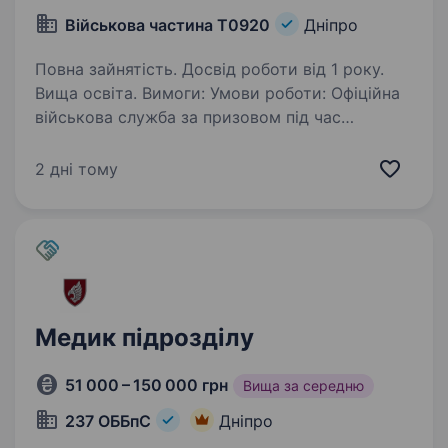
Військова частина Т0920
Дніпро
Повна зайнятість. Досвід роботи від 1 року.
Вища освіта. Вимоги: Умови роботи: Офіційна
військова служба за призовом під час
мобілизации або за контрактом. Грошове
забезпечення згідно з нормами чинного
2 дні тому
законодавства. Забезпечення речовим
майном, харчуванням та медичним…
Медик підрозділу
51 000 – 150 000 грн
Вища за середню
237 ОББпС
Дніпро