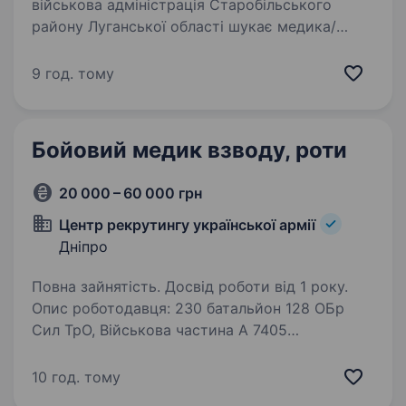
військова адміністрація Старобільського
району Луганської області шукає медика/
медикиню для проходження служби в Силах
оборони України. Якщо ти відчуваєш
9 год. тому
внутрішнє покликання допомагати…
Бойовий медик взводу, роти
20 000 – 60 000 грн
Центр рекрутингу української армії
Дніпро
Повна зайнятість. Досвід роботи від 1 року.
Опис роботодавця: 230 батальйон 128 ОБр
Сил ТрО, Військова частина А 7405
сухопутних військ, м.Дніпро. 230 окремий
батальйон організаційно входить в склад 128
10 год. тому
окремої бригади «Дике поле». Вимоги: Досвід