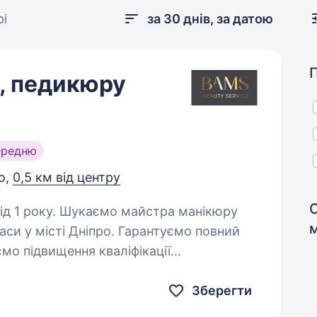
рі
за 30 днів, за датою
, педикюру
ередню
о,
0,5 км від центру
айстра манікюру
Дніпро. Гарантуємо повний
тандартам салону.…
Зберегти