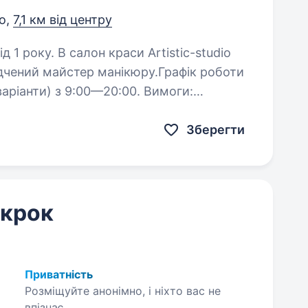
о,
7,1 км від центру
 Artistic-studio
ідчений майстер манікюру.Графік роботи
 варіанти) з 9:00—20:00. Вимоги:
атной техніці…
Зберегти
 крок
Приватність
Розміщуйте анонімно, і ніхто вас не
впізнає.