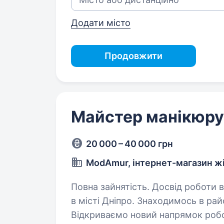
Додати місто
Продовжити
Майстер манікюру
20 000 – 40 000 грн
ModAmur, інтернет-магазин жі
Повна зайнятість. Досвід роботи від 1 року. Привіт! Ми — н
в місті Дніпро. Знаходимось в рай
Відкриваємо новий напрямок робо