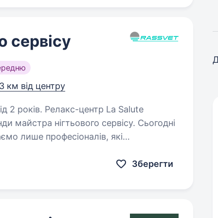
о сервісу
Д
ередню
3 км від центру
-центр La Salute
ди майстра нігтьового сервісу. Сьогодні
ємо лише професіоналів, які
 нашого салону. У свою чергу,…
Зберегти