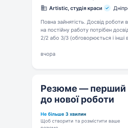
Artistic, студія краси
Дніпр
Повна зайнятість. Досвід роботи від 1 року. В салон краси
на постійну работу потрібен досв
2/2 або 3/3 (обговорюється і інші
Виповнення манікюру в комбі/апар
вчора
Резюме — перший
до нової роботи
Не більше 3 хвилин
Щоб створити та розмістити ваше
резюме.