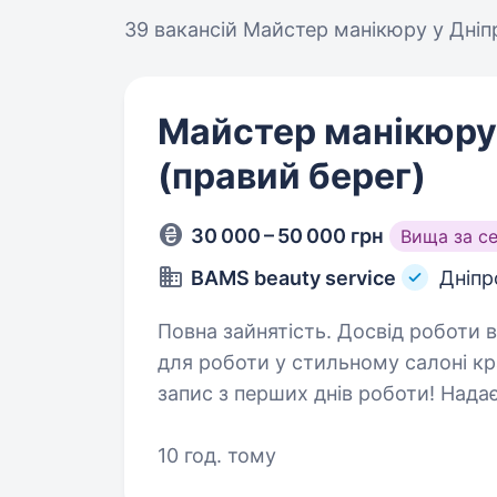
39 вакансій
Майстер манікюру у Дніп
Майстер манікюру
(правий берег)
30 000 – 50 000 грн
Вища за с
BAMS beauty service
Дніпр
Повна зайнятість. Досвід роботи від 1 року. Шукаємо м
для роботи у стильному салоні краси у місті 
запис з перших днів роботи! Надаємо підвищення кваліфікації
за необхідності та навчання по с
10 год. тому