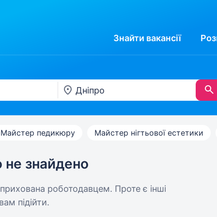
Знайти
вакансії
Роз
Майстер педикюру
Майстер нігтьової естетики
ю не знайдено
 прихована роботодавцем. Проте є інші
вам підійти.