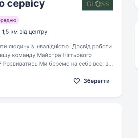
о сервісу
ередню
,
1,5 км від центру
яти людину з інвалідністю. Досвід роботи
и! Який наш ідеальний
Зберегти