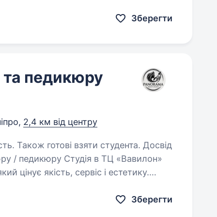
ще чепурнішими. Наразі набираємо штат. Що ти робитимеш:…
Зберегти
 та педикюру
іпро,
2,4 км від центру
сть. Також готові взяти студента. Досвід
й цінує якість, сервіс і естетику.
Зберегти