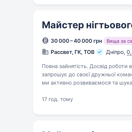
Майстер нігтьовог
30 000 – 40 000 грн
Вища за с
Рассвет, ГК, ТОВ
Дніпро,
0,
Повна зайнятість. Досвід роботи від 2 років. Релакс
запрошує до своєї дружньої коман
ми активно розвиваємося та шука
відповідатимуть високим вимогам
17 год. тому