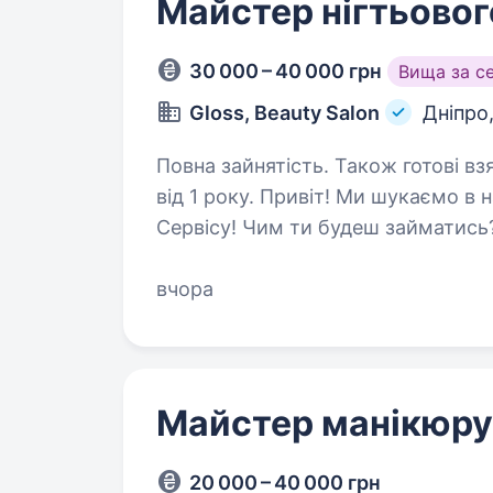
Майстер нігтьовог
30 000 – 40 000 грн
Вища за с
Gloss, Beauty Salon
Дніпро
Повна зайнятість. Також готові вз
від 1 року. Привіт! Ми шукаємо в нашу команду Майстра Нігтьового
Сервісу! Чим ти будеш займатись? Розвиватись Ми беремо на себе все, від
тебе лише гарний настрій та бажання працюват
кандидат? Той,…
вчора
Майстер манікюру
20 000 – 40 000 грн