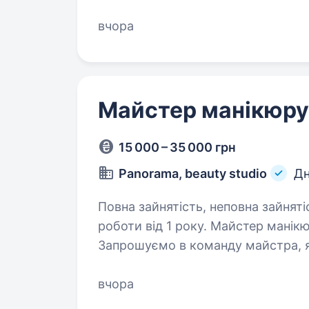
вчора
Майстер манікюру
15 000 – 35 000 грн
Panorama, beauty studio
Дн
Повна зайнятість, неповна зайняті
роботи від 1 року. Майстер манікюру / педикюру Студія в ТЦ «Вавилон»
Запрошуємо в команду майстра, яки
Ти наша людина, якщо: Маєш досвід від 1 року Виконуєш чистий,
акуратний манікюр та педикюр…
вчора