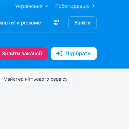
Роботодавцю
Українська
містити
резюме
Увійти
Знайти вакансії
Підібрати
Майстер нігтьового сервісу