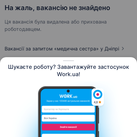
На жаль, вакансію не знайдено
Ця вакансія була видалена або прихована
роботодавцем.
Вакансії за запитом «медична сестра»
у Дніпрі
Шукаєте роботу? Завантажуйте застосунок
Work.ua!
Українська
Ресурси
Контакти
Про нас
Кар’єра