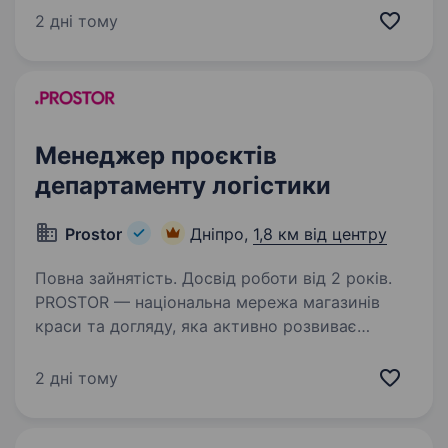
перевезень по Україні та міжнародних
2 дні тому
напрямках. Розширюємо команду та шукаємо
менеджера, який хоче не просто працювати,…
Менеджер проєктів
департаменту логістики
Prostor
Дніпро,
1,8 км від центру
Повна зайнятість. Досвід роботи від 2 років.
PROSTOR — національна мережа магазинів
краси та догляду, яка активно розвиває
логістичні процеси та впроваджує сучасні
рішення для підвищення ефективності бізнесу.
2 дні тому
Запрошуємо до команди Менеджера проєктів
департаменту…