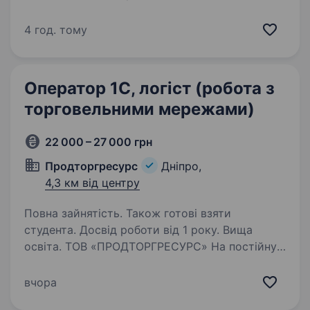
000 — 40 000 грн + бонуси Ми шукаємо
людину, яка хоче думати, приймати рішення
4 год. тому
та керувати перевезеннями. «Конінг Транс» —
транспортна компанія…
Оператор 1C, логіст (робота з
торговельними мережами)
22 000 – 27 000 грн
Продторгресурс
Дніпро,
4,3 км від центру
Повна зайнятість. Також готові взяти
студента. Досвід роботи від 1 року. Вища
освіта. ТОВ «ПРОДТОРГРЕСУРС» На постійну
роботу потрібен співробітник, який зможе
поєднувати обов’язки оператора 1С та логіста
вчора
(робота з торговельними мережами.