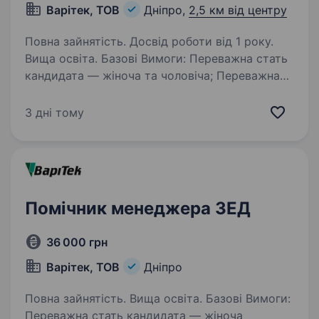
Варітек, ТОВ
Дніпро,
2,5 км від центру
Повна зайнятість. Досвід роботи від 1 року.
Вища освіта. Базові Вимоги: Переважна стать
кандидата — жіноча та чоловіча; Переважна
освіта — Повна Вища освіта (Фахівець або
Магістр); технічне; Знання англійської (вільне
3 дні тому
володіння); Досвід ведення ділового
листування…
Помічник менеджера ЗЕД
36 000 грн
Варітек, ТОВ
Дніпро
Повна зайнятість. Вища освіта. Базові Вимоги:
Переважна стать кандидата — жіноча