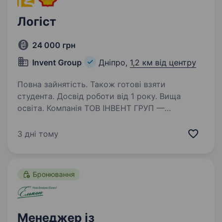
Логіст
24 000 грн
Invent Group
Дніпро,
1,2 км від центру
Повна зайнятість. Також готові взяти
студента. Досвід роботи від 1 року. Вища
освіта. Компанія ТОВ ІНВЕНТ ГРУП —
офіційний представник мастильних матеріалів
SHELL на території України, оголошує про
3 дні тому
відкриття вакансії Логіста Команда ІНВЕНТ
ГРУП — це один з найголовніших ресурсів
нашої компанії. Ми прагнемо…
Бронювання
Менеджер із