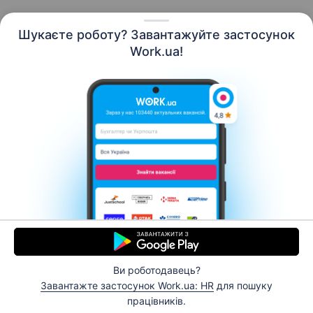
Шукаєте роботу? Завантажуйте застосунок
Work.ua!
Українська
Ресурси
Контакти
Про нас
Кар’єра
Новини Work.ua
Допомога
Умови використання
Роботодавцю
Ви роботодавець?
© 2006–2026 Work.ua. Сервіс пошуку роботи №1 в
Завантажте застосунок Work.ua: HR
для пошуку
Україні.
працівників.