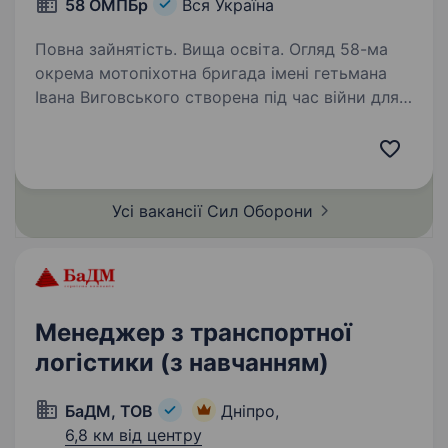
58 ОМПБр
Вся Україна
Повна зайнятість. Вища освіта. Огляд 58-ма
окрема мотопіхотна бригада імені гетьмана
Івана Виговського створена під час війни для
захисту українського народу. Бойовий шлях
підрозділу пройшов через оборону населених
пунктів Донеччини та Луганщини,…
Усі вакансії Сил
Оборони
Менеджер з транспортної
логістики (з навчанням)
БаДМ, ТОВ
Дніпро,
6,8 км від центру