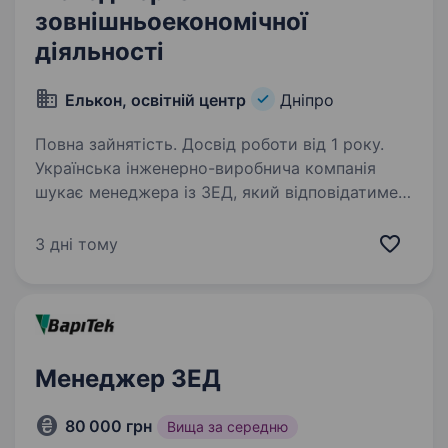
зовнішньоекономічної
діяльності
Елькон, освітній центр
Дніпро
Повна зайнятість. Досвід роботи від 1 року.
Українська інженерно-виробнича компанія
шукає менеджера із ЗЕД, який відповідатиме
за організацію міжнародних закупівель,
супровід імпортних операцій та взаємодію з
3 дні тому
іноземними постачальниками. Обов’язки:
пошук…
Менеджер ЗЕД
80 000 грн
Вища за середню