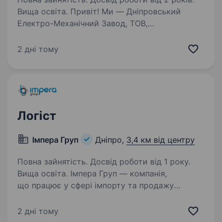
Вища освіта. Привіт! Ми — Дніпровський
Електро-Механічний Завод, ТОВ,
машинобудівне підприємство з багаторічним
досвідом роботи та стабільною репутацією
2 дні тому
на ринку. Наша команда цінує професіоналізм,
відповідальність і прагнення…
Логіст
Імпера Груп
Дніпро,
3,4 км від центру
Повна зайнятість. Досвід роботи від 1 року.
Вища освіта. Імпера Груп — компанія,
що працює у сфері імпорту та продажу
металопрокату, запрошує до команди логіста.
Що потрібно робити: Контролювати роботу
2 дні тому
власного транспорту компанії. Планувати