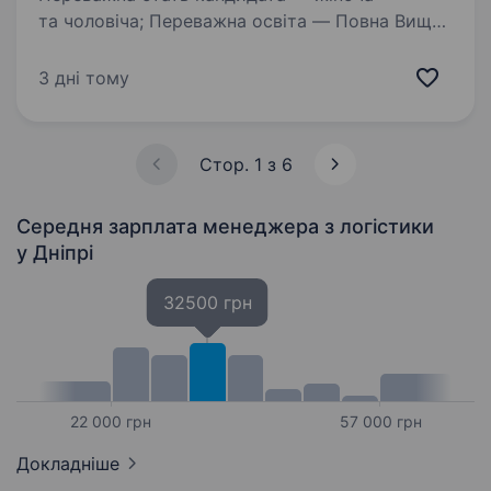
та чоловіча; Переважна освіта — Повна Вища
освіта (Фахівець або Магістр); технічне;
Знання англійської (вільне володіння); Досвід
3 дні тому
ведення ділового листування…
Стор. 1 з 6
Середня зарплата менеджера з логістики
у Дніпрі
32500 грн
22 000 грн
57 000 грн
Докладніше