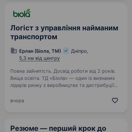
Прийняття замовлень та їх формування)
Вимоги: Досвід роботи…
Логіст з управління найманим
транспортом
Ерлан (Біола, ТМ)
Дніпро,
5,3 км від центру
Повна зайнятість. Досвід роботи від 2 років.
Вища освіта. ТД «Біола» — один із визнаних
лідерів ринку з виробництва та дистрибуції
соків та нектарів ТМ «Biola», ТМ «Літо»,
солодких газованих напоїв ТМ «Biola», ТМ
вчора
«Бріз», мінеральної води ТМ «Знаменівська»,
ТМ «Каліпсо»…
Резюме — перший крок
до