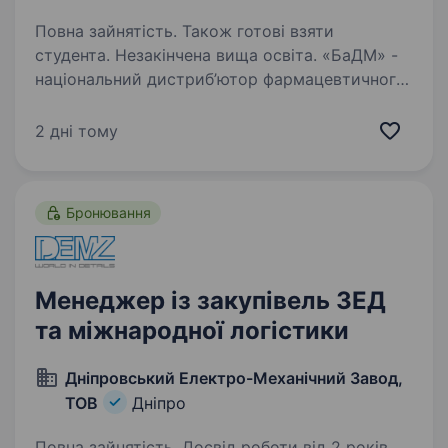
Повна зайнятість. Також готові взяти
студента. Незакінчена вища освіта. «БаДМ» -
національний дистриб’ютор фармацевтичного
ринку України. Ми віримо в силу нашої
команди та забезпечуємо ліками всю Україну!
2 дні тому
Ви мрієте про стабільну роботу в класній
команді? Бажаєте кожного дня дбати про…
Бронювання
Менеджер із закупівель ЗЕД
та міжнародної логістики
Дніпровський Електро-Механічний Завод,
ТОВ
Дніпро
Повна зайнятість. Досвід роботи від 2 років.