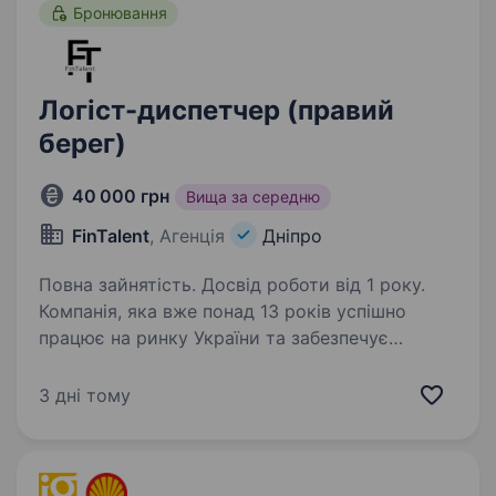
Бронювання
Логіст-диспетчер (правий
берег)
40 000 грн
Вища за середню
FinTalent
, Агенція
Дніпро
Повна зайнятість. Досвід роботи від 1 року.
Компанія, яка вже понад 13 років успішно
працює на ринку України та забезпечує
населення й підприємства якісною питною
водою, запрошує до своєї команди Логіста-
3 дні тому
диспетчера. Обов’язки, які чекають:
Планування та оптимізація…