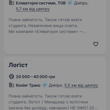
Елеваторні системи, ТОВ
Дніпро,
5,7 км від центру
Повна зайнятість. Також готові взяти
студента. Незакінчена вища освіта.
Ми компанія «Елеваторні системи» —
інноваційна виробнича компанія, що динамічно
розвивається! Вже 10 років ми допомагаємо
нашим клієнтам: КERNEL, МХП, Нібулон,
Астарта-Київ, Louis DreyfusCompany, Bunge та
іншим…
Логіст
20 000 – 40 000 грн
Конінг Транс
Дніпро,
5,5 км від центру
Повна зайнятість. Також готові взяти
студента. Логіст / Менеджер з логістики
(можна без досвіду, навчаємо) НЕ ОФІС! 20