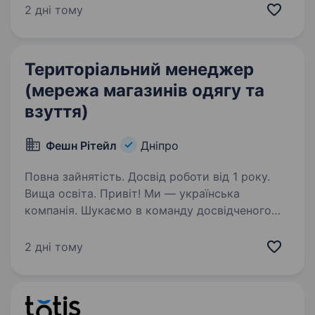
Ви отримаєте наставництво від працівників
2 дні тому
компанії, навчитеся бути гнучким
та адаптуватися до нових умов,…
Територіальний менеджер
(мережа магазинів одягу та
взуття)
Фешн Рітейл
Дніпро
Повна зайнятість. Досвід роботи від 1 року.
Вища освіта. Привіт! Ми — українська
компанія. Шукаємо в команду досвідченого
«Територіального менеджера». Група товарів:
одяг, взуття, товари для дітей, аксесуари
2 дні тому
до одягу та для дому. Наші побажання
до тебе: Досвід роботи…