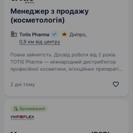
Менеджер з продажу
(косметологія)
Totis Pharma
Дніпро,
0,9 км від центру
Повна зайнятість. Досвід роботи від 2 років.
TOTIS Pharma — міжнародний дистриб’ютор
професійної косметики, ін'єкційних препаратів
та комплексних рішень для естетичної
медицини. Працюємо лише з брендами
2 дні тому
світового рівня та формуємо стандарти
якості, які задають…
Бронювання