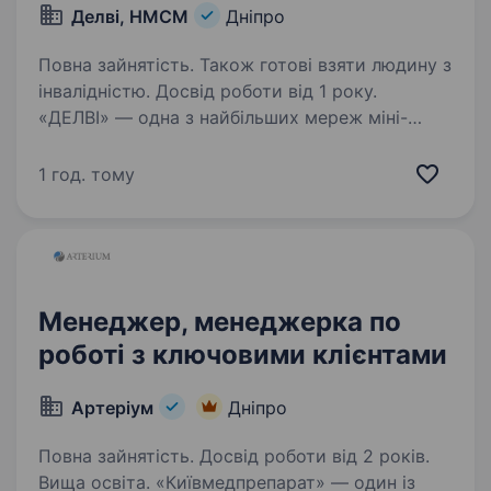
Делві, НМСМ
Дніпро
Повна зайнятість. Також готові взяти людину з
інвалідністю. Досвід роботи від 1 року.
«ДЕЛВІ» — одна з найбільших мереж міні-
маркетів в Україні, яка активно розвивається
та входить у ТОП-10 торгових операторів
1 год. тому
FMCG за кількістю магазинів. Ми представлені
у 16 містах країни та створюємо затишні
європейські…
Менеджер, менеджерка по
роботі з ключовими клієнтами
Артеріум
Дніпро
Повна зайнятість. Досвід роботи від 2 років.
Вища освіта. «Київмедпрепарат» — один із