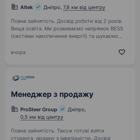
Altek
Дніпро,
7,8 км від центру
Повна зайнятість. Досвід роботи від 2 років.
Вища освіта. Ми розвиваємо напрямок BESS
(системи накопичення енергії) та шукаємо
сильного керівника відділу продажів, який
зможе розвивати напрямок, посилювати
вчора
команду та впливати на комерційні результати
компанії. Якщо вам…
Менеджер з продажу
ProSteer Group
Дніпро,
0,5 км від центру
Повна зайнятість. Також готові взяти
студента, людину з інвалідністю. Досвід