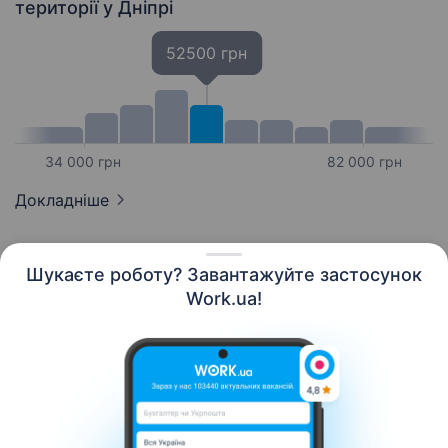
території
у Дніпрі
52500 грн
34 000 грн
82 000 грн
Докладніше
Шукаєте роботу? Завантажуйте застосунок
Work.ua!
Українська