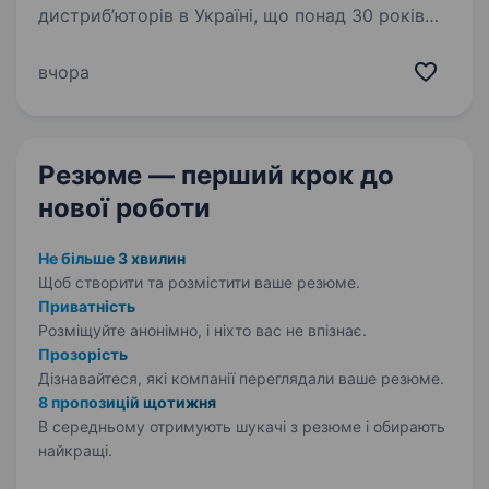
дистриб’юторів в Україні, що понад 30 років
забезпечує ринок якісною технікою,
електронікою та товарами для дому.
вчора
Ми працюємо з провідними світовими
брендами та підтримуємо партнерів…
Резюме — перший крок
до
нової роботи
Не більше 3 хвилин
Щоб створити та розмістити ваше
резюме.
Приватність
Розміщуйте анонімно, і ніхто вас не впізнає.
Прозорість
Дізнавайтеся, які компанії переглядали ваше резюме.
8 пропозицій щотижня
В середньому отримують шукачі з резюме і обирають
найкращі.