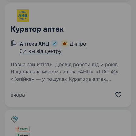
Куратор аптек
Аптека АНЦ
Дніпро,
3,4 км від центру
Повна зайнятість. Досвід роботи від 2 років.
Національна мережа аптек «АНЦ», «ШАР @»,
«Копійка» — у пошуках Куратора аптек.
Обов’язки: Контроль над діяльністю аптек,
планування роботи, контроль виконання
вчора
завдань; Контроль виконання плану продажу,
контроль…