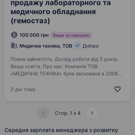
продажу лабораторного та
медичного обладнання
(гемостаз)
100 000 грн
Вища за середню
Медична техніка, ТОВ
Дніпро
Повна зайнятість. Досвід роботи від 5 років.
Вища освіта. Про нас: Компанія ТОВ
«МЕДИЧНА ТЕХНІКА» була заснована в 2008
році і наразі займається продажем, сервісом
медичного, лабораторного обладнання
2 дні тому
та реактивів. У 2025 році Наказом МОЗ
України компанію було визнано критично-
важливим…
Стор. 1 з 4
Середня зарплата менеджера з розвитку