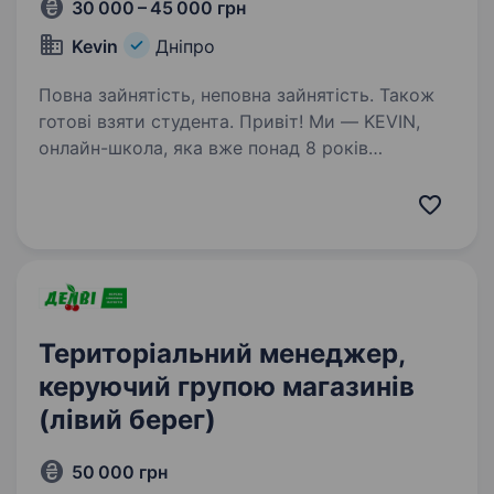
30 000 – 45 000 грн
Kevin
Дніпро
Повна зайнятість, неповна зайнятість. Також
готові взяти студента. Привіт! Ми — KEVIN,
онлайн-школа, яка вже понад 8 років
допомагає випускникам успішно складати
НМТ та вступати до університетів мрії. Ми
віримо, що якісна освіта має бути доступною
кожному школяру, незалежно від…
Територіальний менеджер,
керуючий групою магазинів
(лівий берег)
50 000 грн