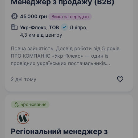
Менеджер з продажу (B2B)
45 000 грн
Вища за середню
Укр-Флекс, ТОВ
Дніпро,
4,3 км від центру
Повна зайнятість. Досвід роботи від 5 років.
ПРО КОМПАНІЮ «Укр-Флекс» — один із
провідних українських постачальників
промислових рукавів, шлангів, фітингів
та комплектуючих для промисловості
2 дні тому
й агросектору. Ми працюємо по всій Україні,
маємо власні склади…
Бронювання
Регіональний менеджер з