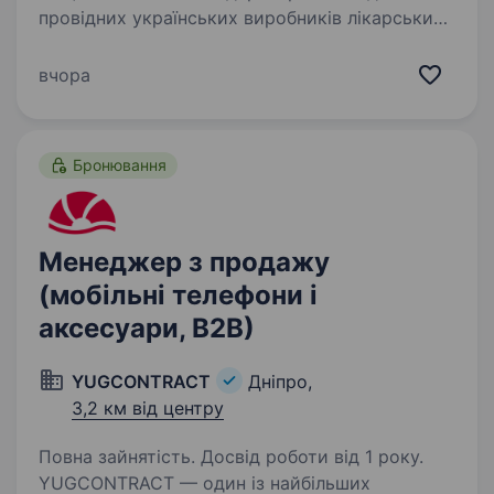
провідних українських виробників лікарських
засобів, історія та експертиза якого
формуються з 1847 року. Компанія
вчора
спеціалізується на виробництві
антибактеріальних засобів і є багаторічним…
Бронювання
Менеджер з продажу
(мобільні телефони і
аксесуари, В2В)
YUGCONTRACT
Дніпро,
3,2 км від центру
Повна зайнятість. Досвід роботи від 1 року.
YUGCONTRACT — один із найбільших