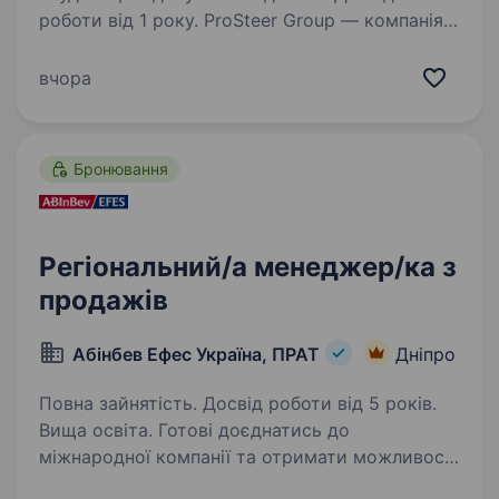
роботи від 1 року. ProSteer Group — компанія
з 20-річним досвідом роботи в e-commerce
шукає в команду енергійного Менеджера
вчора
з продажу. All Spares — в пошуку менеджера,
який готовий прийняти виклик ринку і
працювати з актуальною товарною…
Бронювання
Регіональний/а менеджер/ка з
продажів
Абінбев Ефес Україна, ПРАТ
Дніпро
Повна зайнятість. Досвід роботи від 5 років.
Вища освіта. Готові доєднатись до
міжнародної компанії та отримати можливості
обміну досвідом із закордонними колегами?