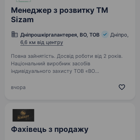
Менеджер з розвитку ТМ
Sizam
Дніпрошкіргалантерея, ВО, ТОВ
Дніпро,
6,6 км від центру
Повна зайнятість. Досвід роботи від 2 років.
Національний виробник засобів
індивідуального захисту ТОВ «ВО
«Дніпрошкіргалантерея»» запрошує
до команди Менеджера з розвитку ТМ
вчора
«SIZAM». ФОРМАТ РОБОТИ: ~ 50% робочого
часу в офісі/ ~ 50% робочого часу
відрядження…
Фахівець з продажу