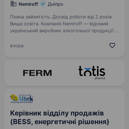
Nemiroff
Дніпро
Повна зайнятість. Досвід роботи від 2 років.
Вища освіта. Компанія Nemiroff — відомий
український виробник алкогольної продукції з
більш ніж 150-річною історією, продукція
якого експортується у понад 80 країн світу.
вчора
Запрошує до своєї команди Фахівця
з продажу (Area Sales…
Керівник відділу продажів
(BESS, енергетичні рішення)