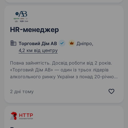
HR-менеджер
Торговий Дім АВ
Дніпро,
4,2 км від центру
Повна зайнятість. Досвід роботи від 2 років.
«Торговий Дім АВ» — один із трьох лідерів
алкогольного ринку України з понад 20-річною
історією успіху та штатом понад 800
професіоналів — шукає у свою команду
2 дні тому
амбітного та досвідченого HR-менеджера
(HR Generalist…