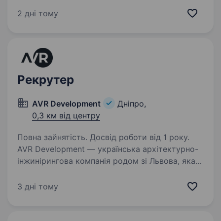
та нержавіючої сталі. Ми ростемо,
2 дні тому
розширюємо команду і шукаємо людину, яка
вміє працювати з людьми по-справжньому —
…
Рекрутер
AVR Development
Дніпро,
0,3 км від центру
Повна зайнятість. Досвід роботи від 1 року.
AVR Development — українська архітектурно-
інжинірингова компанія родом зі Львова, яка
створює житлові комплекси, громадські
простори, освітні та комерційні об'єкти
3 дні тому
нового покоління. Ми впевнені, що найкращі
проєкти…