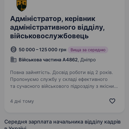
Адміністратор, керівник
адміністративного відділу,
військовослужбовець
50 000 – 125 000 грн
Вища за середню
Військова частина А4862
, Дніпро
Повна зайнятість. Досвід роботи від 2 років.
Пропонуємо службу у складі ефективного
та сучасного військового підрозділу з якісним
навчанням, підготовкою, та можливістю
професійного зростання і реалізації свого
4 дні тому
потенціалу. Ми цінуємо ваш досвід
та пропонуємо…
Середня зарплата начальника відділу кадрів
в Україні