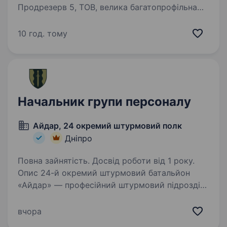
Продрезерв 5, ТОВ, велика багатопрофільна
компанія з активним розвитком у різних
сферах: мережа їдалень і ресторанів, власне
10 год. тому
харчове та електротехнічне виробництво,
аптеки, агро-напрямки, ремонтні…
Начальник групи персоналу
Айдар, 24 окремий штурмовий полк
Дніпро
Повна зайнятість. Досвід роботи від 1 року.
Опис 24-й окремий штурмовий батальйон
«Айдар» — професійний штурмовий підрозділ,
що народився із полум’ям революції у 2014
році, був загартований в боях за схід України
вчора
в період 2014−2022 років та боронить…