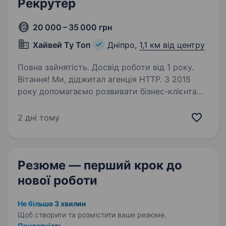
Рекрутер
20 000 – 35 000 грн
Хайвей Ту Топ
Дніпро,
1,1 км від центру
Повна зайнятість. Досвід роботи від 1 року.
Вітання! Ми, діджитал агенція HTTP. З 2015
року допомагаємо розвивати бізнес-клієнта
через мережу Інтернет, шляхом залучення
цільової аудиторії, підвищення її лояльності
2 дні тому
та зміцнення бренду клієнта. Напрями послуг…
Резюме — перший крок
до
нової роботи
Не більше 3 хвилин
Щоб створити та розмістити ваше
резюме.
Приватність