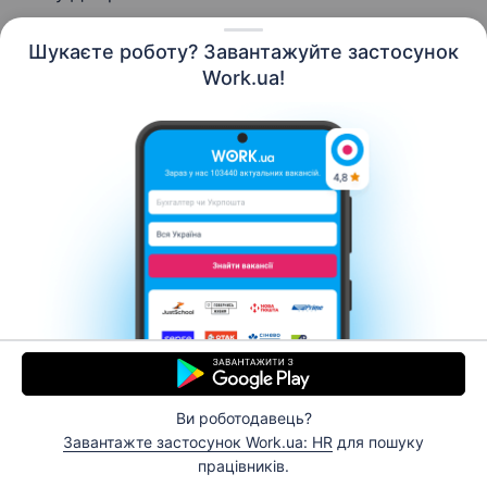
Шукаєте роботу? Завантажуйте застосунок
Work.ua!
Українська
Ресурси
Контакти
Про нас
Кар’єра
Новини Work.ua
Допомога
Умови використання
Роботодавцю
Ви роботодавець?
© 2006–2026 Work.ua. Сервіс пошуку роботи №1 в
Завантажте застосунок Work.ua: HR
для пошуку
Україні.
працівників.