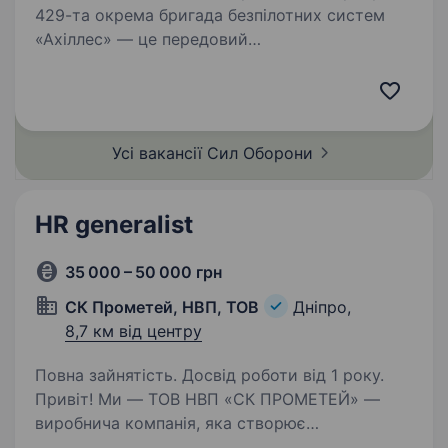
429-та окрема бригада безпілотних систем
«Ахіллес» — це передовий
високотехнологічний підрозділ у складі Сил
безпілотних систем. Підрозділ спеціалізується
на застосуванні ударних, розвідувальних
безпілотних та радіоелектронних…
Усі вакансії Сил
Оборони
HR generalist
35 000 – 50 000 грн
СК Прометей, НВП, ТОВ
Дніпро,
8,7 км від центру
Повна зайнятість. Досвід роботи від 1 року.
Привіт! Ми — ТОВ НВП «СК ПРОМЕТЕЙ» —
виробнича компанія, яка створює
металоконструкції та вироби з чорної