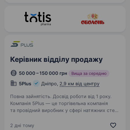
ми розвиваємо власні бренди…
Керівник відділу продажу
50 000 – 150 000 грн
Вища за середню
5Plus
Дніпро,
2,9 км від центру
Повна зайнятість. Досвід роботи від 1 року.
Компанія 5Plus — це торгівельна компанія
та провідний виробник у сфері натяжних стель
та комплектуючих до них. Ми займаємо стійкі
позиції на ринку натяжних стель, цінуємо
2 дні тому