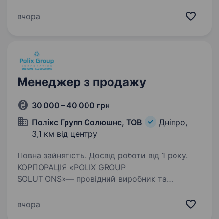
робота справді важлива. Долучайся
до команди ОККО, формуймо надійний тил
вчора
нашої країни разом! Долучайся до команди
ОККО! Шукаємо Регіонального…
Менеджер з продажу
30 000 – 40 000 грн
Полікс Групп Солюшнс, ТОВ
Дніпро,
3,1 км від центру
Повна зайнятість. Досвід роботи від 1 року.
КОРПОРАЦІЯ «POLIX GROUP
SOLUTIONS»— провідний виробник та
імпортер одноразової продукції та витратних
матеріалів для Beauty-індустрії, медицини,
вчора
виробництв та HoReCa. Вже понад 14 років