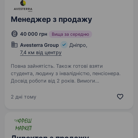
Менеджер з продажу
40 000 грн
Вища за середню
Avesterra Group
Дніпро,
7,4 км від центру
Повна зайнятість. Також готові взяти
студента, людину з інвалідністю, пенсіонера.
Досвід роботи від 2 років. Вимоги
до кандидата: Досвід роботи у сфері продажів
від 2 років, перевагою буде досвід роботи
2 дні тому
з категорією м’ясної продукції.
Самоорганізованість. Уміння проводити
переговори на високому рівні. Знання 1С…