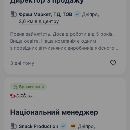
Директор з продажу
Фреш Маркет, ТД, ТОВ
Дніпро,
2,6 км від центру
Повна зайнятість. Досвід роботи від 5 років.
Вища освіта. Наша компанія є одним
з провідних вітчизняних виробників якісного
дитячого харчування та бакалійної продукції.
Наші продукти відповідають найвищим
3 дні тому
стандартам якості, завдяки чому завоювали
популярність серед споживачів…
Бронювання
Національний менеджер
Snack Production
Дніпро,