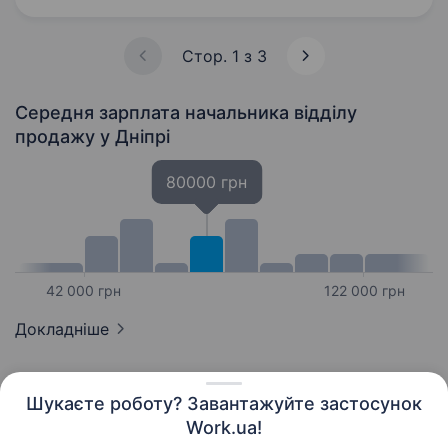
B2B; Управління продажами…
Стор. 1 з 3
Середня зарплата начальника відділу
продажу
у Дніпрі
80000 грн
42 000 грн
122 000 грн
Докладніше
Шукаєте роботу? Завантажуйте застосунок
Work.ua!