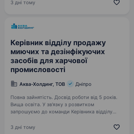
та впровадження стратегій продажів для
3 дні тому
досягнення планових показників; управління,…
Керівник відділу продажу
миючих та дезінфікуючих
засобів для харчової
промисловості
Аква-Холдинг, ТОВ
Дніпро
Повна зайнятість. Досвід роботи від 5 років.
Вища освіта. У зв’язку з розвитком
запрошуємо до команди Керівника відділу
продажу миючих та дезінфікуючих засобів для
харчової промисловості. Функціональні
3 дні тому
обов’язки: Розвиток і масштабування продажів