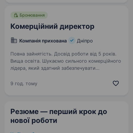
Бронювання
Комерційний директор
Компанія прихована
Дніпро
Повна зайнятість. Досвід роботи від 5 років.
Вища освіта. Шукаємо сильного комерційного
лідера, який здатний забезпечувати
стабільний результат продажів на локальному
ринку, розвивати комерційну функцію,
9 год. тому
працювати з каналами збуту, асортиментом
та прибутковістю бізнесу…
Резюме — перший крок
до
нової роботи