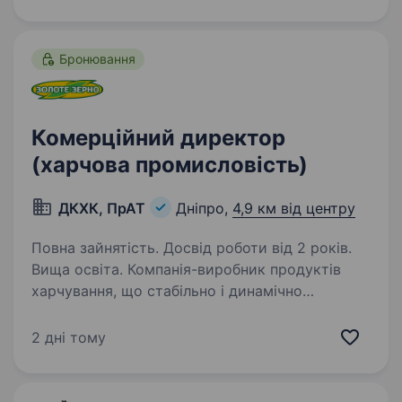
кожного члена нашої команди та постійно…
Бронювання
Комерційний директор
(харчова промисловість)
ДКХК, ПрАТ
Дніпро,
4,9 км від центру
Повна зайнятість. Досвід роботи від 2 років.
Вища освіта. Компанія-виробник продуктів
харчування, що стабільно і динамічно
розвивається Дніпропетровський комбінат
харчових концентратів, ТМ «Золоте Зерно»
2 дні тому
оголошує конкурс на заміщення вакантної
посади Комерційного директора…