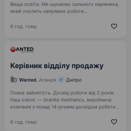
Вища освіта. Ми шукаємо сильного керівника,
який очолить напрямок роботи
з національними та локальними
торговельними мережами та забезпечить
6 год. тому
розвиток продажів, виконання комерційних
цілей і ефективне управління командою.
Основні…
Керівник відділу продажу
Wanted
, Агенція
Дніпро
Повна зайнятість. Досвід роботи від 2 років.
Наш клієнт — Granite Aesthetics, виробнича
компанія з понад 14-річним досвідом роботи
на ринку натурального каменю. Компанія
створює меморіальні комплекси, архітектурні
6 год. тому
вироби та реалізує масштабні проєкти, які…