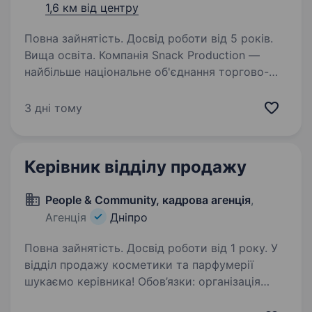
1,6 км від центру
Повна зайнятість. Досвід роботи від 5 років.
Вища освіта. Компанія Snack Production —
найбільше національне об'єднання торгово-
виробничих підприємств (ТМ Флінт, Хуторок,
Морські, Сан Санич, Big Bob, Chipster’s, Zeffir),
3 дні тому
яке зберігає першість у своєму сегменті
й успішно…
Керівник відділу продажу
People & Community, кадрова агенція
,
Агенція
Дніпро
Повна зайнятість. Досвід роботи від 1 року. У
відділ продажу косметики та парфумерії
шукаємо керівника! Обов’язки: організація
роботи всього відділу продажів; розробка