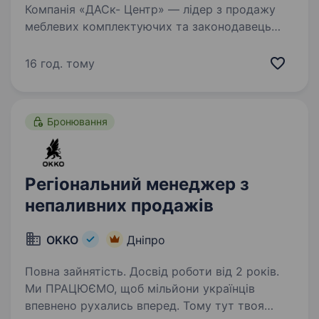
Компанія «ДАСк- Центр» — лідер з продажу
меблевих комплектуючих та законодавець
у створенні індивідуальних меблевих рішень
запрошує взяти участь в конкурсі на вакансію
16 год. тому
Керівника відділу продажів Вимоги: досвід…
Бронювання
Регіональний менеджер з
непаливних продажів
OKKO
Дніпро
Повна зайнятість. Досвід роботи від 2 років.
Ми ПРАЦЮЄМО, щоб мільйони українців
впевнено рухались вперед. Тому тут твоя