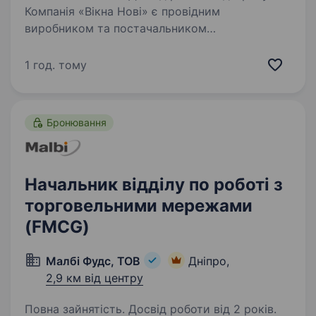
Компанія «Вікна Нові» є провідним
виробником та постачальником
металопластикових вікон та вхідних систем
будь-якого рівня складності. Ми працюємо
1 год. тому
лише з високоякісними матеріалами, що
відповідають найсуворішим стандартам…
Бронювання
Начальник відділу по роботі з
торговельними мережами
(FMCG)
Малбі Фудс, ТОВ
Дніпро,
2,9 км від центру
Повна зайнятість. Досвід роботи від 2 років.