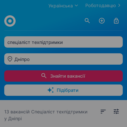
Роботодавцю
Українська
спеціаліст техпідтримки
Дніпро
Знайти вакансії
Підібрати
13 вакансій
Спеціаліст техпідтримки
у Дніпрі