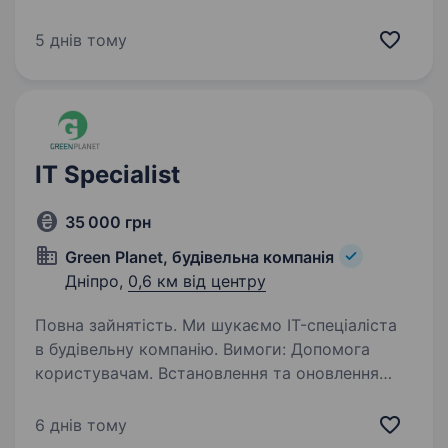
профільні медіа, говорять лідери думок, і який
має сотні позитивних відгуків від косметологів
5 днів тому
та клієнтів. Ми створюємо ефективні продукти
та вибудовуємо…
IT Specialist
35 000 грн
Green Planet, будівельна компанія
Дніпро,
0,6 км від центру
Повна зайнятість. Ми шукаємо IT-спеціаліста
в будівельну компанію. Вимоги: Допомога
користувачам. Встановлення та оновлення
програм. Усунення технічних проблем.
Забезпечення роботи IT-систем. Умови роботи:
6 днів тому
Графік роботи:…