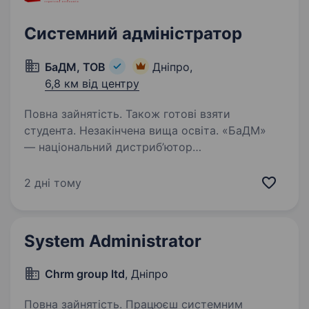
Системний адміністратор
БаДМ, ТОВ
Дніпро,
6,8 км від центру
Повна зайнятість. Також готові взяти
студента. Незакінчена вища освіта. «БаДМ»
— національний дистриб’ютор
фармацевтичного ринку України. Ми віримо
в силу нашої команди та забезпечуємо ліками
2 дні тому
всю Україну! Ви мрієте про стабільну роботу
в класній команді? Бажаєте кожного дня
дбати про…
System Administrator
Chrm group ltd
, Дніпро
Повна зайнятість. Працюєш системним