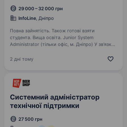
29 000 – 32 000 грн
InfoLine
, Дніпро
Повна зайнятість. Також готові взяти
студента. Вища освіта. Junior System
Administrator (тільки офіс, м. Дніпро) У зв’язку
з розширенням команди шукаємо молодого,
активного Спеціаліста технічної підтримки.
2 дні тому
Важливо: робота передбачає виключно
офісний формат у м. Дніпро (ж/м…
Системний адміністратор
технічної підтримки
27 500 грн