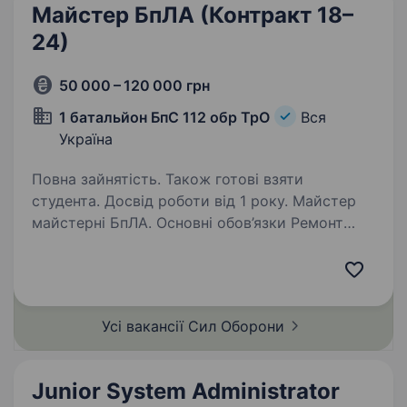
Майстер БпЛА (Контракт 18–
24)
50 000 – 120 000 грн
1 батальйон БпС 112 обр ТрО
Вся
Україна
Повна зайнятість. Також готові взяти
студента. Досвід роботи від 1 року. Майстер
майстерні БпЛА. Основні обов’язки Ремонт
та обслуговування БпЛА; Апаратна
та програмна модернізація та вдосконалення
БпЛА; Підготовка обладнання до бойових
завдань; Технічна підтримка; Навчання…
Усі вакансії Сил
Оборони
Junior System Administrator