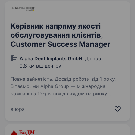
Керівник напряму якості
обслуговування клієнтів,
Customer Success Manager
Alpha Dent Implants GmbH
, Дніпро,
0,8 км від центру
Повна зайнятість. Досвід роботи від 1 року.
Вітаємо! ми Alpha Group — міжнародна
компанія з 15-річним досвідом на ринку
стоматологічної продукції. Ми працюємо
у 30+ країнах світу та шукаємо фахівця, який
вчора
допоможе нам вибудувати систему якості
обслуговування…