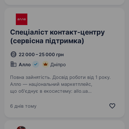
Спеціаліст контакт-центру
(сервісна підтримка)
22 000 – 25 000 грн
Алло
Дніпро
Повна зайнятість. Досвід роботи від 1 року.
Алло — національний маркетплейс,
що об'єднує в екосистему: allo.ua
та мобільний застосунок; шоуруми та точки
видачі; логістичні та фінансові сервіси.
6 днів тому
Ми вивчаємо, розуміємо та задовольняємо
потреби клієнтів…