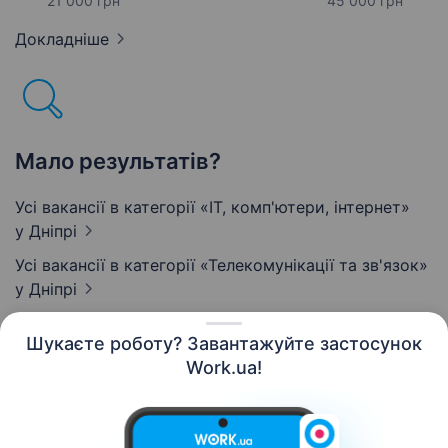
21 000 грн
45 000 грн
Докладніше
Мало результатів?
Усі вакансії в категорії «IT, комп'ютери, інтернет»
у Дніпрі
Усі вакансії в категорії «Телекомунікації та зв'язок»
у Дніпрі
Шукаєте роботу? Завантажуйте застосунок
Work.ua!
Українська