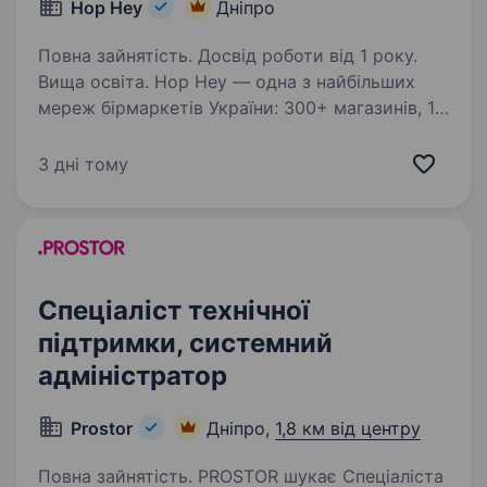
Hop Hey
Дніпро
Повна зайнятість. Досвід роботи від 1 року.
Вища освіта. Hop Hey — одна з найбільших
мереж бірмаркетів України: 300+ магазинів, 16
років на ринку. Відкриваємо вакансію
Системного адміністратора технічної
3 дні тому
підтримки. Якщо ви любите вирішувати
технічні задачі, швидко знаходите…
Спеціаліст технічної
підтримки, системний
адміністратор
Prostor
Дніпро,
1,8 км від центру
Повна зайнятість. PROSTOR шукає Спеціаліста