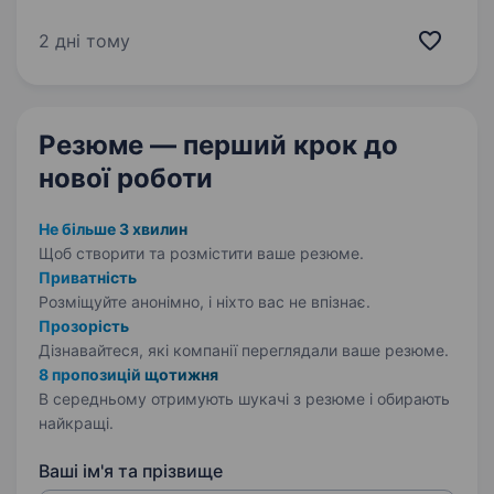
холдингів України. Наш бізнес об'єднує кілька
напрямків діяльності, тому ми пропонуємо
2 дні тому
не просто роботу, а можливість працювати
з масштабними…
Резюме — перший крок
до
нової роботи
Не більше 3 хвилин
Щоб створити та розмістити ваше
резюме.
Приватність
Розміщуйте анонімно, і ніхто вас не впізнає.
Прозорість
Дізнавайтеся, які компанії переглядали ваше резюме.
8 пропозицій щотижня
В середньому отримують шукачі з резюме і обирають
найкращі.
Ваші ім'я та прізвище