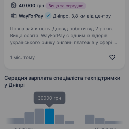
40 000 грн
Вища за середню
WayForPay
Дніпро,
3,8 км від центру
Повна зайнятість. Досвід роботи від 2 років.
Вища освіта. WayForPay є одним із лідерів
українського ринку онлайн платежів у сфері e-
commerce. Це — прибуткова, стабільна
та суспільно важлива компанія, зі значною
1 міс. тому
ринковою часткою на ринку онлайн платежів.
WayForPay обслуговує…
Середня зарплата спеціаліста техпідтримки
у Дніпрі
30000 грн