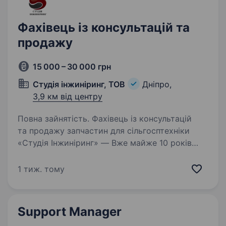
Фахівець із консультацій та
продажу
15 000 – 30 000 грн
Студія інжиніринг, ТОВ
Дніпро,
3,9 км від центру
Повна зайнятість. Фахівець із консультацій
та продажу запчастин для сільгосптехніки
«Студія Інжиніринг» — Вже майже 10 років
забезпечуємо аграрний сектор якісними
запчастинами та комплектуючими до
1 тиж. тому
імпортної сільгосптехніки. Ми є…
Support Manager