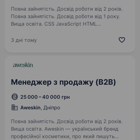
Повна зайнятість. Досвід роботи від 2 років.
Повна зайнятість. Досвід роботи від 1 року.
Вища освіта. CSS JavaScript HTML
Відповідальність Content Management System
Адміністрування сайту Технічна підтримка
3 дні тому
користувачів Google Сайти Опис…
Менеджер з продажу (B2B)
25 000 – 40 000 грн
Aweskin
, Дніпро
Повна зайнятість. Досвід роботи від 2 років.
Вища освіта. Aweskin — український бренд
професійної косметики, про який пишуть