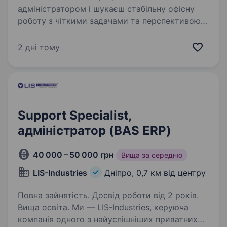
адміністратором і шукаєш стабільну офісну
роботу з чіткими задачами та перспективою
розвитку? Запрошуємо System Administrator
до команди, яка працює з IT-інфраструктурою
2 дні тому
У ваш функціонал буде…
Support Specialist,
адміністратор (BAS ERP)
40 000 – 50 000 грн
Вища за середню
LIS-Industries
Дніпро,
0,7 км від центру
Повна зайнятість. Досвід роботи від 2 років.
Вища освіта. Ми — LIS-Industries, керуюча
компанія одного з найуспішніших приватних