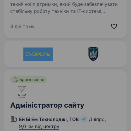
технічної підтримки, який буде забезпечувати
стабільну роботу техніки та ІТ-систем!
Що потрібно робити: Підтримка користувачів
складу та офісу з питань роботи ПЗ,
3 дні тому
комп’ютерної техніки…
Бронювання
Адміністратор сайту
Ей Бі Ем Технолоджі, ТОВ
Дніпро,
9,0 км від центру