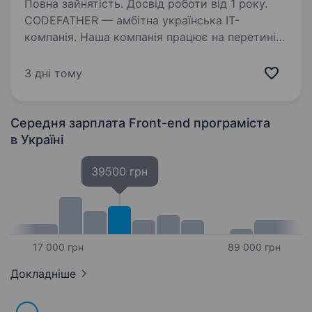
Повна зайнятість. Досвід роботи від 1 року.
CODEFATHER — амбітна українська IT-
компанія. Наша компанія працює на перетині
технологій і творчості, розробляючи сучасні
рішення для бізнесу та користувачів
3 дні тому
по всьому світу. У нас молодий, амбітний
колектив,…
Середня зарплата Front-end програміста
в Україні
39500 грн
17 000 грн
89 000 грн
Докладніше