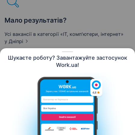
Мало результатів?
Усі вакансії в категорії «IT, комп'ютери, інтернет»
у Дніпрі
Шукаєте роботу? Завантажуйте застосунок
Work.ua!
Українська
Ресурси
Контакти
Про нас
Кар’єра
Новини Work.ua
Допомога
Умови використання