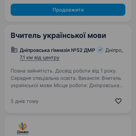
Продовжити
Вчитель української мови
Дніпровська гімназія №52 ДМР
Дніпро,
7,1 км від центру
Повна зайнятість. Досвід роботи від 1 року.
Середня спеціальна освіта. Вакансія: Вчитель
української мови Місце роботи: Дніпровська
гімназія № 52 Дніпровської міської ради, м.
Дніпро Вимоги: Досвід роботи вчителем
5 днів тому
української мови від 1 року Освіта: середня
спеціальна (педагогічна)…