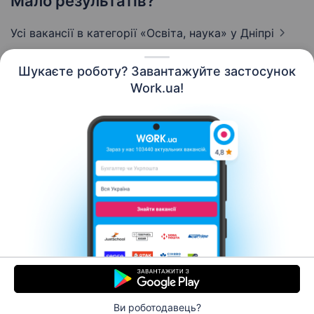
Мало результатів?
Усі вакансії в категорії «Освіта, наука»
у Дніпрі
Шукаєте роботу? Завантажуйте застосунок
Work.ua!
Українська
Ресурси
Контакти
Про нас
Кар’єра
Новини Work.ua
Допомога
Умови використання
Роботодавцю
Ви роботодавець?