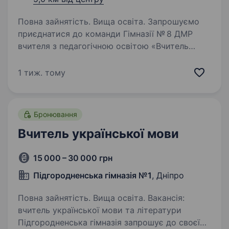
Повна зайнятість. Вища освіта. Запрошуємо
приєднатися до команди Гімназії № 8 ДМР
вчителя з педагогічною освітою «Вчитель
української мови та літератури». Як вчитель
української мови у нашій гімназії, Ви будете:
1 тиж. тому
Проводити уроки, які допомагають…
Бронювання
Вчитель української мови
15 000 – 30 000 грн
Підгородненська гімназія №1
, Дніпро
Повна зайнятість. Вища освіта. Вакансія:
вчитель української мови та літератури
Підгородненська гімназія запрошує до своєї