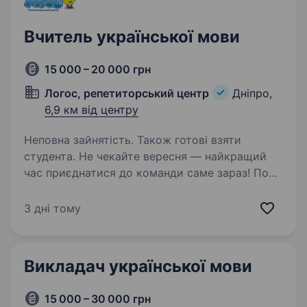
Вчитель української мови
15 000 – 20 000 грн
Логос, репетиторський центр
Дніпро,
6,9 км від центру
Неповна зайнятість. Також готові взяти
студента. Не чекайте вересня — найкращий
час приєднатися до команди саме зараз! Поки
триває літо, ви встигнете пройти знайомство,
навчання та комфортно підготуватися
3 дні тому
до старту сезону! ЛОГОС — освіта з
цінностями Ми віримо,…
Викладач української мови
15 000 – 30 000 грн