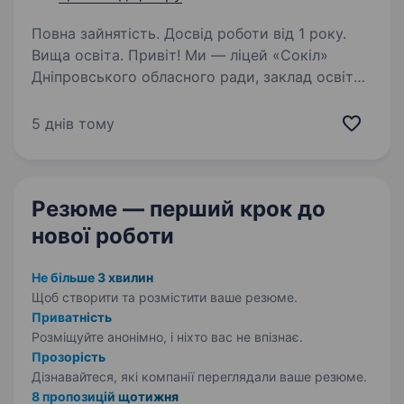
Повна зайнятість. Досвід роботи від 1 року.
Вища освіта. Привіт! Ми — ліцей «Сокіл»
Дніпровського обласного ради, заклад освіти,
який дбає про якісну підготовку учнів та їхній
всебічний розвиток. Запрошуємо до нашої
5 днів тому
дружньої команди вчителя української мови,
літератури…
Резюме — перший крок
до
нової роботи
Не більше 3 хвилин
Щоб створити та розмістити ваше
резюме.
Приватність
Розміщуйте анонімно, і ніхто вас не впізнає.
Прозорість
Дізнавайтеся, які компанії переглядали ваше резюме.
8 пропозицій щотижня