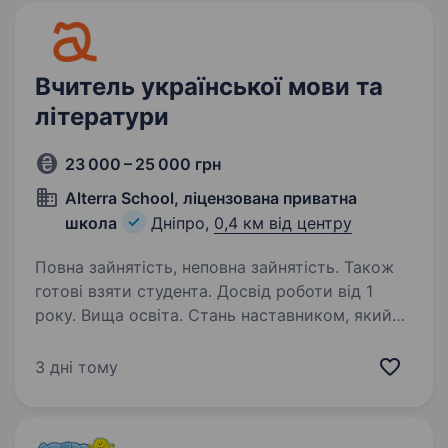
Вчитель української мови та
літератури
23 000 – 25 000 грн
Alterra School, ліцензована приватна
школа
Дніпро,
0,4 км від центру
Повна зайнятість, неповна зайнятість. Також
готові взяти студента. Досвід роботи від 1
року. Вища освіта. Стань наставником, який
змінює майбутнє дітей разом з Alterra School!
Ми — Alterra School — мережа
3 дні тому
дитиноважливих шкіл, яка з 2018 року зростає
разом із дітьми та їхніми родинами. У 13
містах України ми створюємо…