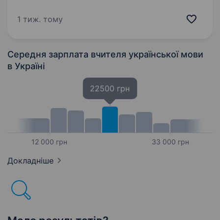
команди вчителя української мови та
літератури Ми шукаємо не просто спеціаліста,
1 тиж. тому
а людину, яка любить дітей, свою професію…
Середня зарплата вчителя української мови
в Україні
22500 грн
12 000 грн
33 000 грн
Докладніше