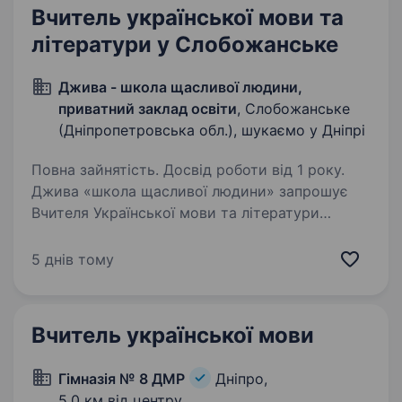
Вчитель української мови та
літератури у Слобожанське
Джива - школа щасливої людини,
приватний заклад освіти
, Слобожанське
(Дніпропетровська обл.), шукаємо у Дніпрі
Повна зайнятість. Досвід роботи від 1 року.
Джива «школа щасливої людини» запрошує
Вчителя Української мови та літератури
в команду! Ми створюємо інноваційну освіту,
яка спроможна змінити світ, і ти можеш стати
5 днів тому
частиною цього крутого проєкту! Маєш зараз
унікальну…
Вчитель української мови
Гімназія № 8 ДМР
Дніпро,
5,0 км від центру