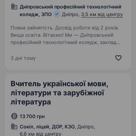
Дніпровський професійний технологічний
коледж, ЗПО
Дніпро,
3,5 км від центру
Повна зайнятість. Досвід роботи від 2 років.
Вища освіта. Вітаємо! Ми — Дніпровський
професійний технологічний коледж, заклад
професійної освіти, який дбає про якісну
підготовку молоді та розвиток української
3 дні тому
культури й мови. Запрошуємо до нашої
команди викладача української…
Вчитель української мови,
літератури та зарубіжної
література
13 700 грн
Сокіл, ліцей, ДОР, КЗО
, Дніпро,
6,6 км від центру