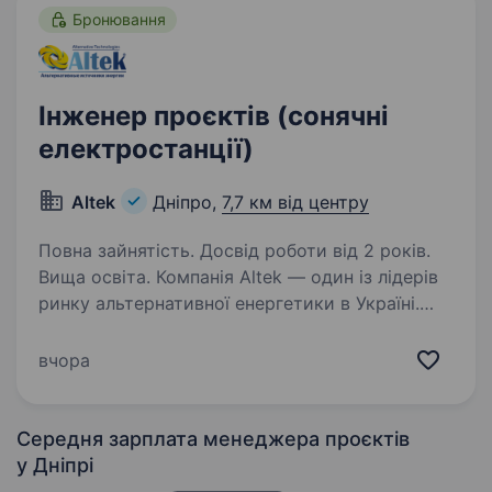
Бронювання
Інженер проєктів (сонячні
електростанції)
Altek
Дніпро,
7,7 км від центру
Повна зайнятість. Досвід роботи від 2 років.
Вища освіта. Компанія Altek — один із лідерів
ринку альтернативної енергетики в Україні.
У зв’язку з розширенням команди запрошуємо
до співпраці Інженера проєктів для реалізації
вчора
проєктів у сфері сонячної енергетики.
Що буде…
Середня зарплата менеджера проєктів
у Дніпрі