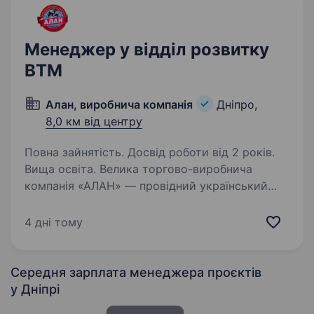
Менеджер у відділ розвитку
ВТМ
Алан, виробнича компанія
Дніпро,
8,0 км від центру
Повна зайнятість. Досвід роботи від 2 років.
Вища освіта. Велика торгово-виробнича
компанія «АЛАН» — провідний український
виробник ковбасних виробів (ТМ «АЛАН», ТМ
«Спец.цех», ТМ «Наші ковбаси», ТМ «Фітнес
4 дні тому
формат») запрошує на роботу менеджера у
відділ розвитку ВТМ. Вимоги:…
Середня зарплата менеджера проєктів
у Дніпрі