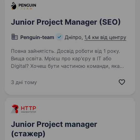
Junior Project Manager (SEO)
Penguin-team
Дніпро,
1,4 км від центру
Повна зайнятість. Досвід роботи від 1 року.
Вища освіта. Мрієш про кар'єру в IT або
Digital? Хочеш бути частиною команди, яка
керує міжнародними проєктами, спілкується
з клієнтами зі США, Канади та Європи, а також
3 дні тому
щодня має вплив на результат? В тебе зараз є
крута можливість…
Junior Project manager
(стажер)