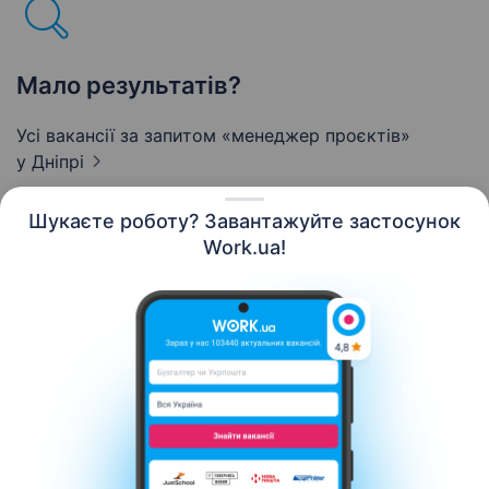
Мало результатів?
Усі вакансії за запитом «менеджер проєктів»
у Дніпрі
Шукаєте роботу? Завантажуйте застосунок
Work.ua!
Українська
Ресурси
Контакти
Про нас
Кар’єра
Новини Work.ua
Допомога
Умови використання