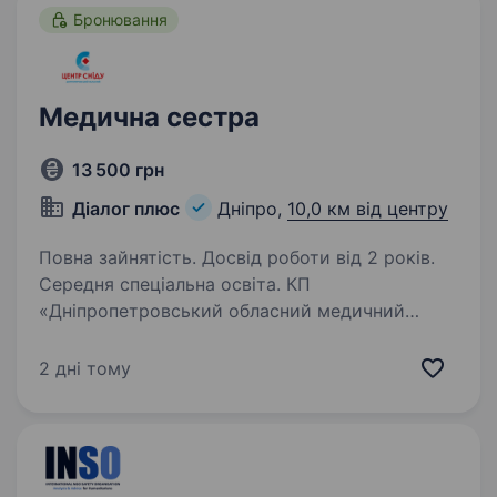
Бронювання
Медична сестра
13 500 грн
Діалог плюс
Дніпро,
10,0 км від центру
Повна зайнятість. Досвід роботи від 2 років.
Середня спеціальна освіта. КП
«Дніпропетровський обласний медичний
центр соціально значущих хвороб«ДОР»
запрошує на роботу медичних сестер для
2 дні тому
роботи в поліклінічному відділенні. Також
можемо запропонувати роботу подобово
(чергування у стааціонарних…