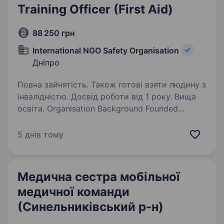
Training Officer (First Aid)
88 250 грн
International NGO Safety Organisation
Дніпро
Повна зайнятість. Також готові взяти людину з
інвалідністю. Досвід роботи від 1 року. Вища
освіта. Organisation Background Founded
in 2011, the International NGO Safety
Organisation (INSO) supports humanitarian aid
5 днів тому
workers by establishing safety coordination
platforms in insecure contexts. INSO provides
registered…
Медична сестра мобільної
медичної команди
(Синельниківський р-н)