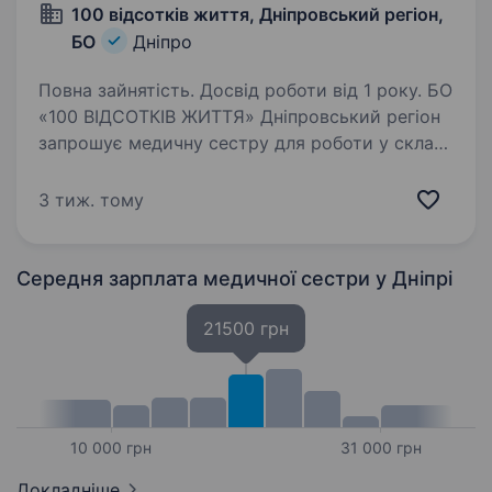
100 відсотків життя, Дніпровський регіон,
БО
Дніпро
Повна зайнятість. Досвід роботи від 1 року. БО
«100 ВІДСОТКІВ ЖИТТЯ» Дніпровський регіон
запрошує медичну сестру для роботи у складі
виїзної мобільної медичної бригади
в Синельниківський район Дніпропетровської
3 тиж. тому
області. Мобільна медична бригада надає
безоплатну…
Середня зарплата медичної сестри
у Дніпрі
21500 грн
10 000 грн
31 000 грн
Докладніше