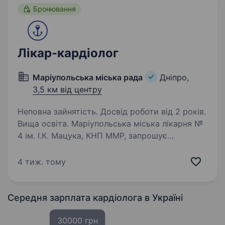
Бронювання
Лікар-кардіолог
Маріупольська міська рада
Дніпро,
3,5 км від центру
Неповна зайнятість. Досвід роботи від 2 років.
Вища освіта. Маріупольська міська лікарня №
4 ім. І.К. Мацука, КНП ММР, запрошує
до команди лікаря-кардіолога. Ваші обов’язки:
Амбулаторний прийом пацієнтів. Діагностика
4 тиж. тому
та лікування серцево-судинних захворювань.
Призначення…
Середня зарплата кардіолога
в Україні
30000 грн