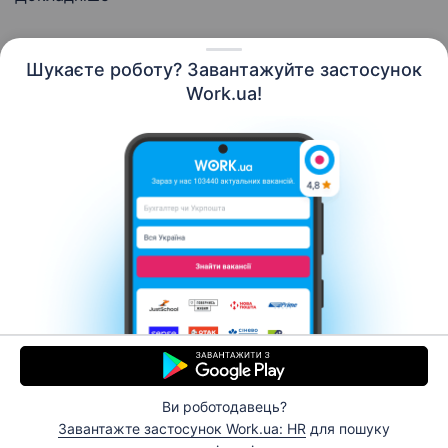
Шукаєте роботу? Завантажуйте застосунок
Work.ua!
Українська
Ресурси
Контакти
Про нас
Кар’єра
Новини Work.ua
Допомога
Умови використання
Роботодавцю
Ви роботодавець?
© 2006–2026 Work.ua. Сервіс пошуку роботи №1 в
Завантажте застосунок Work.ua: HR
для пошуку
Україні.