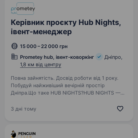
Керівник проєкту Hub Nights,
івент-менеджер
15 000 – 22 000 грн
Prometey hub, івент-коворкінг
Дніпро,
1,8 км від центру
Повна зайнятість. Досвід роботи від 1 року.
Побудуй найживіший вечірній простір
Дніпра.Що таке HUB NIGHTS?HUB NIGHTS —
це новий напрямок Prometey HUB. Ми хочемо,
щоб щовечора після 18:00 у нашому просторі
3 дні тому
відбувалися події, які об'єднують людей,
знайомлять,…