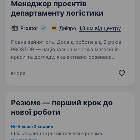
Менеджер проєктів
департаменту логістики
Prostor
Дніпро,
1,8 км від центру
Повна зайнятість. Досвід роботи від 2 років.
PROSTOR — національна мережа магазинів
краси та догляду, яка активно розвиває
логістичні процеси та впроваджує сучасні
рішення для підвищення ефективності бізнесу.
вчора
Запрошуємо до команди Менеджера проєктів
департаменту…
Резюме — перший крок
до
нової роботи
Не більше 3 хвилин
Щоб створити та розмістити ваше
резюме.