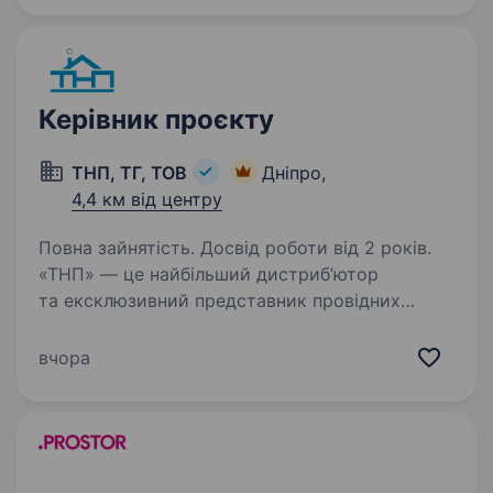
проєкти, що змінюють технологічний…
Керівник проєкту
ТНП, ТГ, ТОВ
Дніпро,
4,4 км від центру
Повна зайнятість. Досвід роботи від 2 років.
«ТНП» — це найбільший дистриб’ютор
та ексклюзивний представник провідних
світових брендів посуду (Krauff, Helfer,
Keramia) та категорії освітлення бренду Miorro.
вчора
Ми в пошуку «Керівника проєкту». Роль
посади — управління…