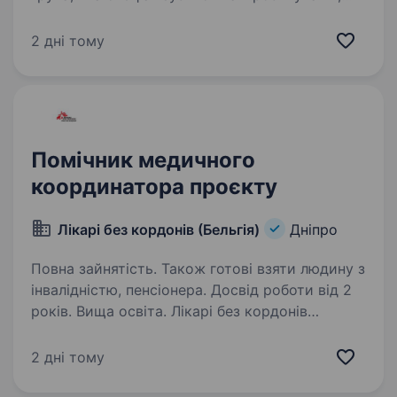
управлінні проєктами в сфері енергетики,
виробництві обладнання та будівництві
2 дні тому
об'єктів енергетики в Україні. Запрошуємо
на роботу Керівника…
Помічник медичного
координатора проєкту
Лікарі без кордонів (Бельгія)
Дніпро
Повна зайнятість. Також готові взяти людину з
інвалідністю, пенсіонера. Досвід роботи від 2
років. Вища освіта. Лікарі без кордонів
(MSF) — операційний центр Бельгія в Україні
PROJECT MEDICAL COORDINATOR SUPPORT
2 дні тому
Лікарі без кордонів/ Medecins Sans Frontieres
(MSF) — це міжнародна гуманітарна