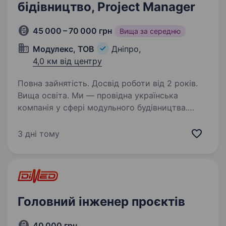
бідівництво, Project Manager
45 000 – 70 000 грн
Вища за середню
Модулекс, ТОВ
Дніпро,
4,0 км від центру
Повна зайнятість. Досвід роботи від 2 років.
Вища освіта. Ми — провідна українська
компанія у сфері модульного будівництва.
Маємо 20 років досвіду на ринку України та
Європи. Реалізуємо проєкти під ключ — від
3 дні тому
фундаменту до введення в експлуатацію,
маючи власне сучасне…
Головний інженер проєктів
40 000 грн