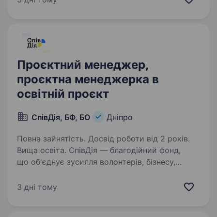
проєктів у сфері сонячної енергетики.
Що буде…
Проєктний менеджер,
проєктна менеджерка в
освітній проєкт
СпівДія, БФ, БО
Дніпро
Повна зайнятість. Досвід роботи від 2 років.
Вища освіта. СпівДія — благодійний фонд,
що об'єднує зусилля волонтерів, бізнесу,
міжнародних фондів і держави, спрямовані
на розвиток самозарадності українців та зміни
3 дні тому
в країні, з'єднує потреби країни
з можливостями допомоги…