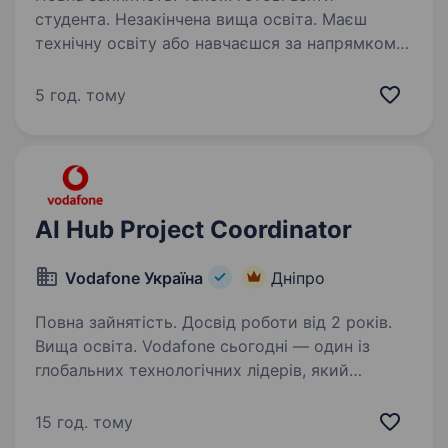
студента. Незакінчена вища освіта. Маєш
технічну освіту або навчаєшся за напрямком
електроенергетики, електротехніки,
проєктування електромереж чи будівництва?
5 год. тому
Хочеш розпочати кар'єру в управлінні
інженерними проєктами та працювати
з реальними об'єктами?…
AI Hub Project Coordinator
Vodafone Україна
Дніпро
Повна зайнятість. Досвід роботи від 2 років.
Вища освіта. Vodafone сьогодні — один із
глобальних технологічних лідерів, який
створює цифрову інфраструктуру
майбутнього та впроваджує інновації
15 год. тому
світового рівня. Ми реалізуємо міжнародні