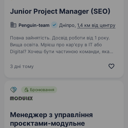
Junior Project Manager (SEO)
Penguin-team
Дніпро,
1,4 км від центру
Повна зайнятість. Досвід роботи від 1 року.
Вища освіта. Мрієш про кар'єру в IT або
Digital? Хочеш бути частиною команди, яка
керує міжнародними проєктами, спілкується
з клієнтами зі США, Канади та Європи, а також
3 дні тому
щодня має вплив на результат? В тебе зараз є
крута можливість…
Бронювання
Менеджер з управління
проєктами-модульне