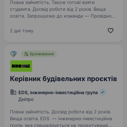
Повна зайнятість. Також готові взяти
студента. Досвід роботи від 2 років. Вища
освіта. Запрошуємо до команди — Провідного
менеджера проектного відділу
(електромережі), який координуватиме
2 дні тому
реалізацію інженерних проектів, взаємодію
з проектантами та підрядниками, а також
супроводжуватиме впровадження…
Бронювання
Керівник будівельних проєктів
EDS, інженерно-інвестиційна група
Дніпро
Повна зайнятість. Досвід роботи від 2 років.
Вища освіта. EDS — інженерно-інвестиційна
група, яка спеціалізується на проєктуванні,