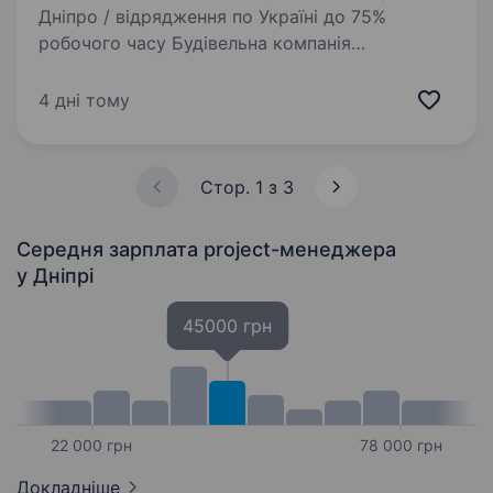
Дніпро / відрядження по Україні до 75%
робочого часу Будівельна компанія
«АльпДнепр» Про компанію«АльпДнепр» —
будівельна компанія, що виконує
4 дні тому
загальнобудівельні роботи, фасадні роботи,
монтаж металоконструкцій,…
Стор. 1 з 3
Середня зарплата project-менеджера
у Дніпрі
45000 грн
22 000 грн
78 000 грн
Докладніше