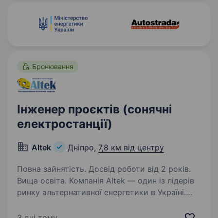
організація, що надає допомогу…
Бронювання
Інженер проєктів (сонячні
електростанції)
Altek
Дніпро,
7,8 км від центру
Повна зайнятість. Досвід роботи від 2 років.
Вища освіта. Компанія Altek — один із лідерів
ринку альтернативної енергетики в Україні.
У зв’язку з розширенням команди запрошуємо
до співпраці Інженера проєктів для реалізації
3 дні тому