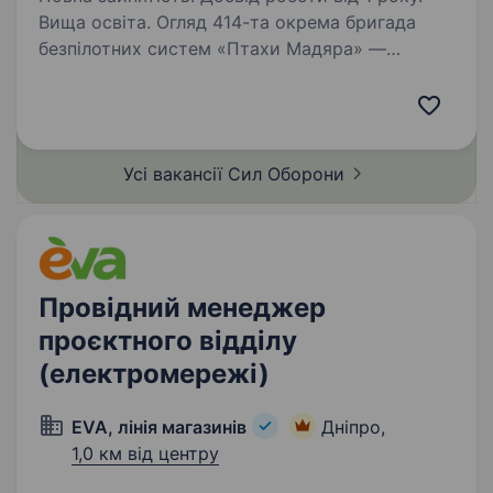
Вища освіта. Огляд 414-та окрема бригада
безпілотних систем «Птахи Мадяра» —
це високотехнологічний підрозділ у складі Сил
безпілотних систем Збройних Сил України,
що спеціалізується на застосуванні ударних,
розвідувальних безпілотних…
Усі вакансії Сил
Оборони
Провідний менеджер
проєктного відділу
(електромережі)
EVA, лінія магазинів
Дніпро,
1,0 км від центру