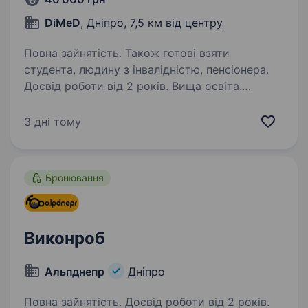
DiMeD
, Дніпро,
7,5 км від центру
Повна зайнятість. Також готові взяти
студента, людину з інвалідністю, пенсіонера.
Досвід роботи від 2 років. Вища освіта.
Ми шукаємо в свою команду Головного
інженера проектів. Наша компанія займається
3 дні тому
розробкою спеціалізованих пристосувань
та приладів для дизельних сервісів з 2002
року. https://dimed.com.ua Випробувальні
Бронювання
стенди —…
Виконроб
Альпднепр
Дніпро
Повна зайнятість. Досвід роботи від 2 років.