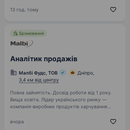
аналітика. Обов’язки: Збір та обробка
статистичної інформації з продажу;
13 год. тому
Формування документів, пов’язаних зі зміною
асортименту; Підготовка…
Бронювання
Аналітик продажів
Малбі Фудс, ТОВ
Дніпро,
3,4 км від центру
Повна зайнятість. Досвід роботи від 1 року.
Вища освіта. Лідер українського ринку —
компанія-виробник продуктів харчування
оголошує конкурс на посаду «Аналітик
продажів» Вимоги до кандидатів: вища освіта
вчора
(економіка, аналітика, фінанси, математика);