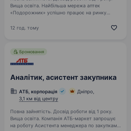
Вища освіта. Найбільша мережа аптек
«Подорожник» успішно працює на ринку
понад 25 років. Мережа охоплює 2300+ аптек
і понад 12 000 працівників у всіх регіонах
12 год. тому
України. У зв’язку з розширенням команди
в пошуках провідного аналітика…
Бронювання
Аналітик, асистент закупника
АТБ, корпорація
Дніпро,
3,1 км від центру
Повна зайнятість. Досвід роботи від 1 року.
Вища освіта. Компанія АТБ-маркет запрошує
на роботу Асистента менеджера по закупкам/