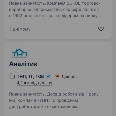
Повна зайнятість. Компанія SOKOL-торгово-
виробниче підприємство, яке бере початок
в 1992 році і вже зараз є лідером на ринку
електро-світлотехніки. Ми реалізуємо товар
власного виробництва ТМ «SOKOL», а так
3 дні тому
само представляємо бренди…
Аналітик
ТНП, ТГ, ТОВ
Дніпро,
4,2 км від центру
Повна зайнятість. Досвід роботи від 1 року.
Ми, компанія «ТНП», є провідним
дистриб’ютором і ексклюзивним
представником світових брендів посуду: