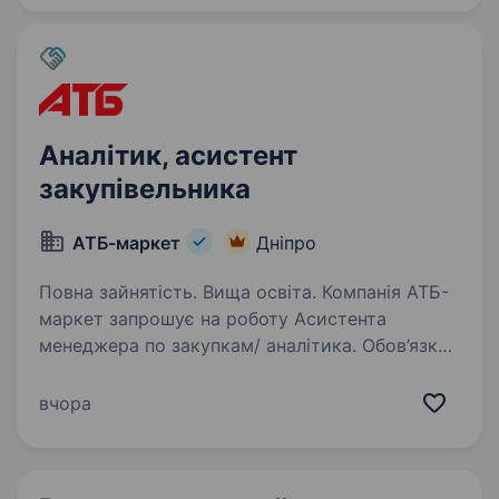
досвід роботи аналітиком…
Аналітик, асистент
закупівельника
АТБ-маркет
Дніпро
Повна зайнятість. Вища освіта. Компанія АТБ-
маркет запрошує на роботу Асистента
менеджера по закупкам/ аналітика. Обов’язки:
Збір та обробка статистичної інформації
з продажу; Формування документів, пов’язаних
вчора
зі зміною асортименту; Підготовка…