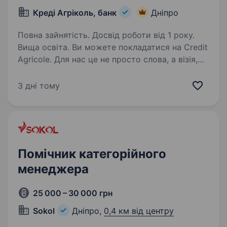
Креді Агріколь, банк
Дніпро
Повна зайнятість. Досвід роботи від 1 року.
Вища освіта. Ви можете покладатися на Credit
Agricole. Для нас це не просто слова, а візія,
яку ми щодня втілюємо у роботі — щоб кожен
працівник відчував турботу та підтримку від
3 дні тому
роботодавця. Ми шукаємо Експерта
з продажів та кредитування…
Помічник категорійного
менеджера
25 000 – 30 000 грн
Sokol
Дніпро,
0,4 км від центру