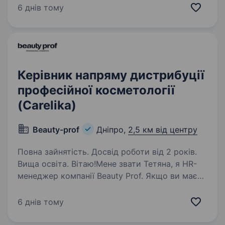
Krauff, Helfer, Martex, Keramia та категорія
6 днів тому
Освітлення Miorro. Працюючи з нами,
Ви отримуєте не лише впевненість…
Керівник напряму дистрибуції
професійної косметології
(Carelika)
Beauty-prof
Дніпро,
2,5 км від центру
Повна зайнятість. Досвід роботи від 2 років.
Вища освіта. Вітаю!Мене звати Тетяна, я HR-
менеджер компанії Beauty Prof. Якщо ви маєте
успішний досвід розвитку продажів у сфері
професійної косметології, любите амбітні
6 днів тому
задачі та хочете впливати на розвиток
міжнародного бренду…