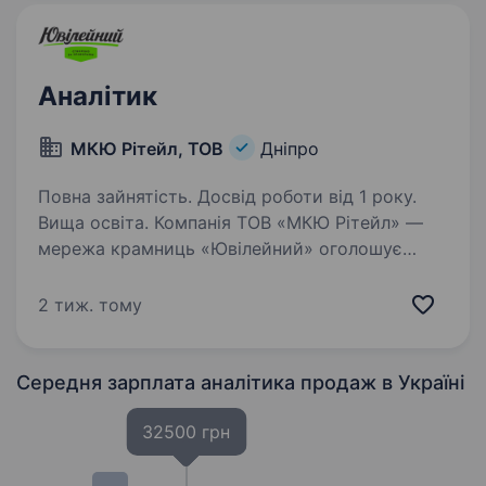
Аналітик
МКЮ Рітейл, ТОВ
Дніпро
Повна зайнятість. Досвід роботи від 1 року.
Вища освіта. Компанія ТОВ «МКЮ Рітейл» —
мережа крамниць «Ювілейний» оголошує
конкурс на вакансію АНАЛІТИК в комерційний
відділ: Обов’язки: Аналіз продажів, товарообігу
2 тиж. тому
та ключових комерційних показників
Формування регулярної…
Середня зарплата аналітика продаж
в Україні
32500 грн