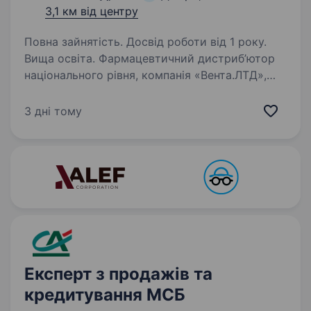
3,1 км від центру
Повна зайнятість. Досвід роботи від 1 року.
Вища освіта. Фармацевтичний дистриб’ютор
національного рівня, компанія «Вента.ЛТД»,
оголошує конкурс на заміщення вакантної
посади —менеджера зі збуту (продажів)
3 дні тому
Функціональні обов’язки: Робота з клієнтською
базою: підтримка…
Експерт з продажів та
кредитування МСБ