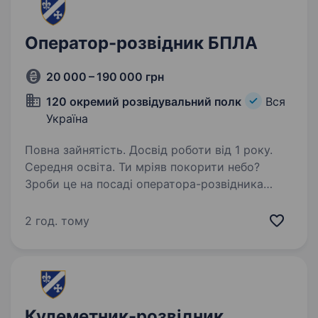
Оператор-розвідник БПЛА
20 000 – 190 000 грн
120 окремий розвідувальний полк
Вся
Україна
Повна зайнятість. Досвід роботи від 1 року.
Середня освіта. Ти мріяв покорити небо?
Зроби це на посаді оператора-розвідника
БПЛА. Твої обов’язки включатимуть збір,
обробку та передачу розвідувальної
2 год. тому
інформації з використанням новітніх БПЛА
(БПАК), виконання розвідувальних…
Кулеметник-розвідник