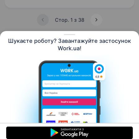
армійського корпусу Оперативного
командування…
Стор. 1 з 38
Шукаєте роботу? Завантажуйте застосунок
Work.ua!
Українська
Ресурси
Контакти
Про нас
Кар’єра
Новини Work.ua
Допомога
Умови використання
Роботодавцю