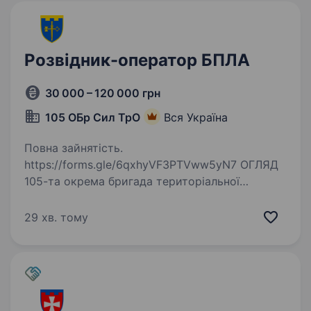
Розвідник-оператор БПЛА
30 000 – 120 000 грн
105 ОБр Сил ТрО
Вся Україна
Повна зайнятість.
https://forms.gle/6qxhyVF3PTVww5yN7 ОГЛЯД
105-та окрема бригада територіальної
оборони — кадрове формування Сил
територіальної оборони України
29 хв. тому
у Тернопільській області. Бригада перебуває
у складі Регіонального…