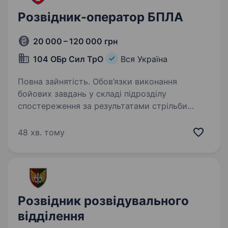
Розвідник-оператор БПЛА
20 000 – 120 000 грн
104 ОБр Сил ТрО
Вся Україна
Повна зайнятість. Обов’язки виконання
бойових завдань у складі підрозділу
спостереження за результатами стрільби
планування та виконання розвідувальних місій
з використанням БПЛА аналіз та обробка
48 хв. тому
отриманої інформації Вимоги…
Розвідник розвідувального
відділення