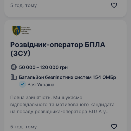
землі з 2016 року. Наша бригада відзначена
5 год. тому
за мужність і відвагу, і зараз ми шукаємо
розвідника-далекомірника,…
Розвідник-оператор БПЛА
(ЗСУ)
50 000 – 120 000 грн
Батальйон безпілотних систем 154 ОМБр
Вся Україна
Повна зайнятість. Ми шукаємо
відповідального та мотивованого кандидата
на посаду розвідника-оператора БПЛА у
батальйон безпілотних систем у складі 154-ої
окремої механізованої бригади 16-го
5 год. тому