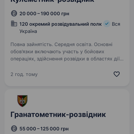
20 000 – 190 000 грн
120 окремий розвідувальний полк
Вся
Україна
Повна зайнятість. Середня освіта. Основні
обов’язки включають участь у бойових
операціях, здійснення розвідки в областях дії
ворожих сил, підтримку вогневої підготовки
та забезпечення безпеки військових
2 год. тому
підрозділів. Основні вимоги: Бажано досвід…
Гранатометник-розвідник
55 000 – 125 000 грн