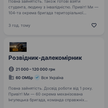
Повна зайнятість. Також готові взяти
студента, людину з інвалідністю. Привіт! Ми —
104-та окрема бригада територіальної
оборони Збройних сил України, і ми шукаємо
розвідника — оператора безпілотних
3 год. тому
літальних апаратів, який готовий стати
частиною нашої команди захисників України.
Що ти будеш…
Розвідник-далекомірник
21 000 – 120 000 грн
60 ОМБр
Вся Україна
Повна зайнятість. Досвід роботи від 1 року.
Привіт! Ми — 60 окрема механізована
Інгулецька бригада, команда справжніх
захисників України, що стоїть на захисті нашої