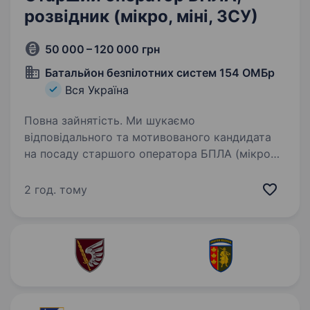
розвідник (мікро, міні, ЗСУ)
50 000 – 120 000 грн
Батальйон безпілотних систем 154 ОМБр
Вся Україна
Повна зайнятість. Ми шукаємо
відповідального та мотивованого кандидата
на посаду старшого оператора БПЛА (мікро
та міні) — розвідник у батальйон безпілотних
систем у складі 154-ої окремої механізованої
2 год. тому
бригади 16-го армійського корпусу…