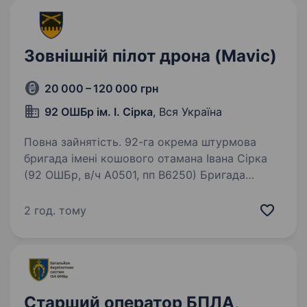
Зовнішній пілот дрона (Mavic)
20 000 – 120 000 грн
92 ОШБр ім. І. Сірка
, Вся Україна
Повна зайнятість. 92-га окрема штурмова
бригада імені кошового отамана Івана Сірка
(92 ОШБр, в/ч А0501, пп В6250) Бригада
створена у 2000 році на базі 6-ї дивізії
Національної гвардії України. З початком
2 год. тому
російсько-української війни…
Старший оператор БПЛА,