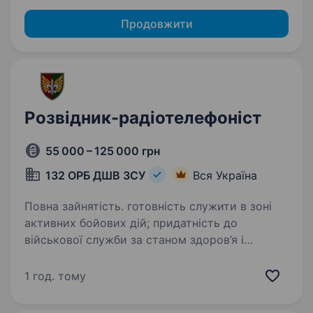
Продовжити
Розвідник-радіотелефоніст
55 000 – 125 000 грн
132 ОРБ ДШВ ЗСУ
Вся Україна
Повна зайнятість. готовність служити в зоні
активних бойових дій; придатність до
військової служби за станом здоров’я і
морально-психологічними якостями;
готовність постійно вчитись і розвиватись;
1 год. тому
знання засобів зв’язку Умови…