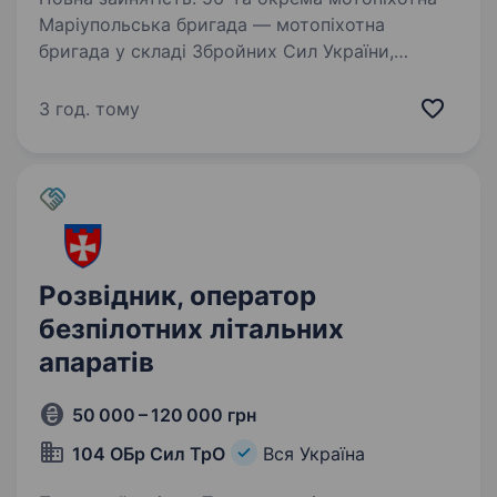
Маріупольська бригада — мотопіхотна
бригада у складі Збройних Сил України,
дислокована в Донецькій області. Бригада
була сформована на початку 2015 року після
3 год. тому
початку російської агресії…
Розвідник, оператор
безпілотних літальних
апаратів
50 000 – 120 000 грн
104 ОБр Сил ТрО
Вся Україна