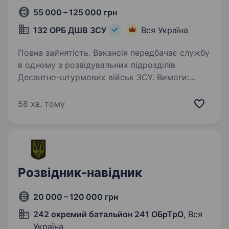
55 000 – 125 000 грн
132 ОРБ ДШВ ЗСУ
Вся Україна
Повна зайнятість. Вакансія передбачає службу
в одному з розвідувальних підрозділів
Десантно-штурмових військ ЗСУ. Вимоги:
самодисципліна, відповідальність, охайність
уміння працювати в команді та орієнтуватись
58 хв. тому
в мінливих умовах…
Розвідник-навідник
20 000 – 120 000 грн
242 окремий батальйон 241 ОБрТрО
, Вся
Україна