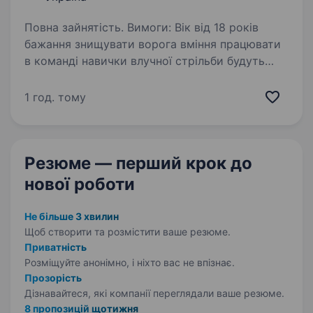
Повна зайнятість. Вимоги: Вік від 18 років
бажання знищувати ворога вміння працювати
в команді навички влучної стрільби будуть
перевагою здатність працювати під тиском і
приймати швидкі рішення готовність
1 год. тому
до виконання…
Резюме — перший крок
до
нової роботи
Не більше 3 хвилин
Щоб створити та розмістити ваше
резюме.
Приватність
Розміщуйте анонімно, і ніхто вас не впізнає.
Прозорість
Дізнавайтеся, які компанії переглядали ваше резюме.
8 пропозицій щотижня