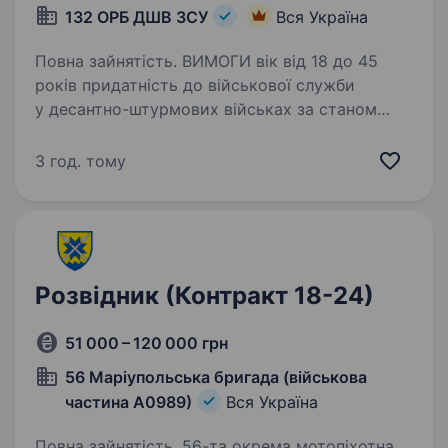
132 ОРБ ДШВ ЗСУ
Вся Україна
Повна зайнятість. ВИМОГИ вік від 18 до 45
років придатність до військової служби
у десантно-штурмових військах за станом
здоров’я і моральними якостями готовність
виконувати бойові завдання в зоні ведення
3 год. тому
бойових дій вмотивованість…
Розвідник (Контракт 18-24)
51 000 – 120 000 грн
56 Маріупольська бригада (військова
частина А0989)
Вся Україна
Повна зайнятість. 56-та окрема мотопіхотна