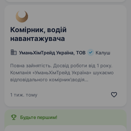
найважливіші…
Комірник, водій
навантажувача
УманьХімТрейд Україна, ТОВ
Калуш
Повна зайнятість. Досвід роботи від 1 року.
Компанія «УманьХімТрейд Україна» шукаємо
відповідального комірник\водія
навантажувача у свою команду людину, якій
важливо, щоб усе було на своїх місцях і
1 тиж. тому
працювало як годинник Обов’язки: Прийом
та розвантаження…
Будьте першим!