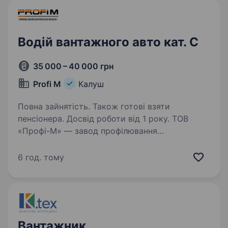
Водій вантажного авто кат. С
35 000 – 40 000 грн
Profi M
Калуш
Повна зайнятість. Також готові взяти
пенсіонера. Досвід роботи від 1 року. ТОВ
«Профі-М» — завод профілювання
та штампування, запрошує водія з досвідом
роботи на наш вантажний автомобіль Reno
6 год. тому
Midlum 8 т. тентований. Обов«язки : доставка
власної продукції по західних областях
України…
Вантажник