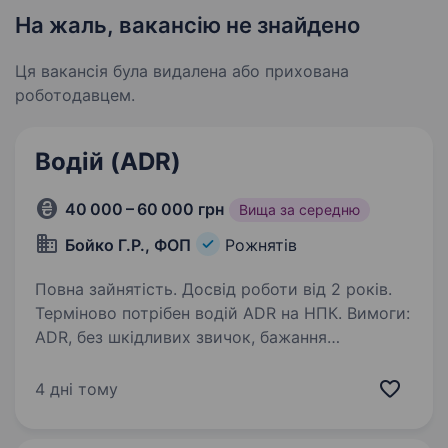
На жаль, вакансію не знайдено
Ця вакансія була видалена або прихована
роботодавцем.
Водій (ADR)
40 000 – 60 000 грн
Вища за середню
Бойко Г.Р., ФОП
Рожнятів
Повна зайнятість. Досвід роботи від 2 років.
Терміново потрібен водій ADR на НПК. Вимоги:
ADR, без шкідливих звичок, бажання
Працювати, чесність. ЯКЩО ПОТРІБНЕ ТО
МОЖЛИВЕ ПРОЖИВАННЯ БЕЗКОШТОВНО!
4 дні тому
Обов’язки: перевезення нафтопаливних
матеріалів напрямок…