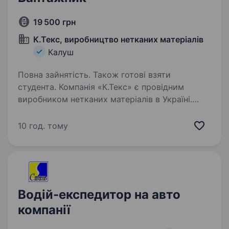
19 500 грн
К.Текс, виробництво нетканих матеріалів
Калуш
Повна зайнятість. Також готові взяти
студента. Компанія «К.Текс» є провідним
виробником нетканих матеріалів в Україні.
Запрошуємо до команди складського відділу
вантажника як на постійну зайнятість, так і на
10 год. тому
підробіток. Вимоги: розглядаємо як з досвідом
роботи…
Водій-експедитор на авто
компанії