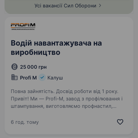
транспортування…
Усі вакансії Сил
Оборони
Водій навантажувача на
виробництво
25 000 грн
Profi M
Калуш
Повна зайнятість. Досвід роботи від 1 року.
Привіт! Ми — Profi-M, завод з профілювання і
штампування, виготовляємо профнастил,
металочерепицю, металеві паркани, профілі
для гіпсокартонних конструкцій
6 год. тому
та комплектуючі. Запрошуємо до нашої
команди досвідченого…