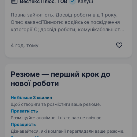
Вестекс Плюс, ТОВ
Калуш
Повна зайнятість. Досвід роботи від 1 року.
Опис вакансіїВимоги: водійське посвідчення
категорії С; досвід роботи; комунікабельність,
відповідальність, активність, старанність.
Обов’язки: перевезення вантажів; виконання
4 год. тому
графіків транспортування;…
Резюме — перший крок
до
нової роботи
Не більше 3 хвилин
Щоб створити та розмістити ваше
резюме.
Приватність
Розміщуйте анонімно, і ніхто вас не впізнає.
Прозорість
Дізнавайтеся, які компанії переглядали ваше резюме.