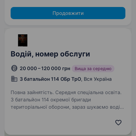
Продовжити
Водій, номер обслуги
20 000 – 120 000 грн
Вища за середню
3 батальйон 114 ОБр ТрО
, Вся Україна
Повна зайнятість. Середня спеціальна освіта.
3 батальйон 114 окремої бригади
територіальної оборони, зараз шукаємо водія,
водія номер обслуги, готового приєднатись
до команди підрозділу батальйону; Обов«язки:
Забезпечувати оперативне та безпечне