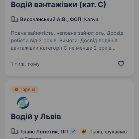
Водій вантажівки (кат. С)
Височанський А.В., ФОП
, Калуш
Повна зайнятість, неповна зайнятість. Досвід
роботи від 2 років. Вимоги: Досвід водіння
вантажівки категорії C не менше 2 років
Відповідальність, уважність та пунктуальність
Готовність до відряджень Проживання в
1 тиж. тому
Івано-Франківській області (пріоритетно
калуський район)…
Гаряча
Водій у Львів
Транс Логістик, ПП
Львів, шукаємо