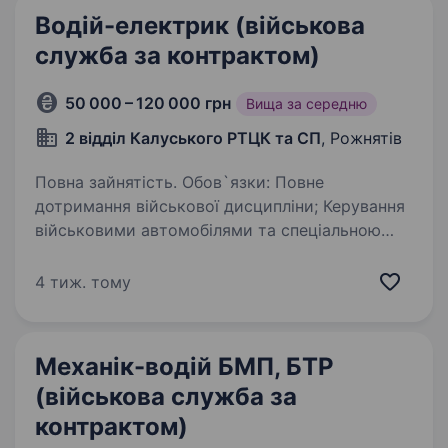
Водій-електрик (військова
служба за контрактом)
50 000 – 120 000 грн
Вища за середню
2 відділ Калуського РТЦК та СП
, Рожнятів
Повна зайнятість. Обов`язки: Повне
дотримання військової дисципліни; Керування
військовими автомобілями та спеціальною
технікою; Діагностика, обслуговування
та ремонт електрообладнання (проводка,
4 тиж. тому
генератори, стартери, освітлення,…
Механік-водій БМП, БТР
(військова служба за
контрактом)