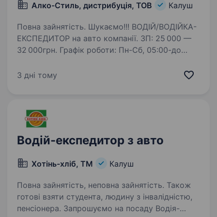
Алко-Стиль, дистрибуція, ТОВ
Калуш
Повна зайнятість. Шукаємо!!! ВОДІЙ/ВОДІЙКА-
ЕКСПЕДИТОР на авто компанії. ЗП: 25 000 —
32 000грн. Графік роботи: Пн-Сб, 05:00-до
повернення з маршруту (до обіду). Доставка
хлібної продукції хлібопекарні ''Височанка''
3 дні тому
торговим точкам…
Водій-експедитор з авто
Хотінь-хліб, ТМ
Калуш
Повна зайнятість, неповна зайнятість. Також
готові взяти студента, людину з інвалідністю,
пенсіонера. Запрошуємо на посаду Водія-