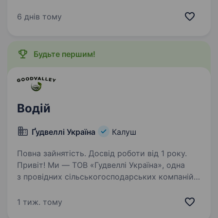
експедитора з авто у місті Калуш. Якщо
Ви шукаєте роботу з гнучким графіком (повна
6 днів тому
або неповна зайнятість), готові до активної
роботи та хочеш стати частиною дружної
команди — ця пропозиція…
Будьте першим!
Водій
Ґудвеллі Україна
Калуш
Повна зайнятість. Досвід роботи від 1 року.
Привіт! Ми — ТОВ «Гудвеллі Україна», одна
з провідних сільськогосподарських компаній
в Україні. Наша команда поєднує сучасні
технології, турботу про тварин і довкілля,
1 тиж. тому
а також високу якість продукції. Для нас