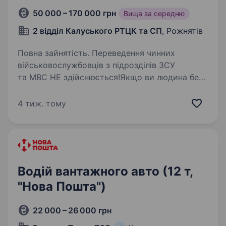
50 000 – 170 000 грн
Вища за середню
2 відділ Калуського РТЦК та СП
, Рожнятів
Повна зайнятість. Переведення чинних
військовослужбовців з підрозділів ЗСУ
та МВС НЕ здійснюється!Якщо ви людина без
досвіду служби-ми вас навчимо. Якщо
ви людина з хорошим здоров’ям-ви нам
4 тиж. тому
потрібні. Якщо вам вручили повістку-ми…
Водій вантажного авто (12 т,
"Нова Пошта")
22 000 – 26 000 грн