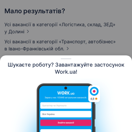
Мало результатів?
Усі вакансії в категорії «Логістика, склад, ЗЕД»
у Долині
Усі вакансії в категорії «Транспорт, автобізнес»
в Івано-Франківській обл.
Шукаєте роботу? Завантажуйте застосунок
Work.ua!
Українська
Ресурси
Контакти
Про нас
Кар’єра