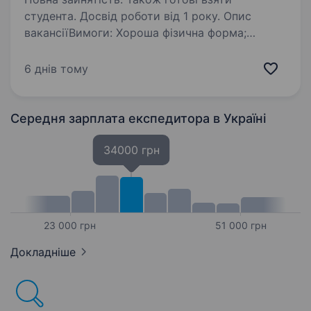
студента. Досвід роботи від 1 року. Опис
вакансіїВимоги: Хороша фізична форма;
дисциплінованість, відповідальність,
порядність; бажання працювати водійське
6 днів тому
посвідчення кат.В хороше знання району.
Умови роботи: Повна зайнятість Обов’язки:…
Середня зарплата експедитора
в Україні
34000 грн
23 000 грн
51 000 грн
Докладніше