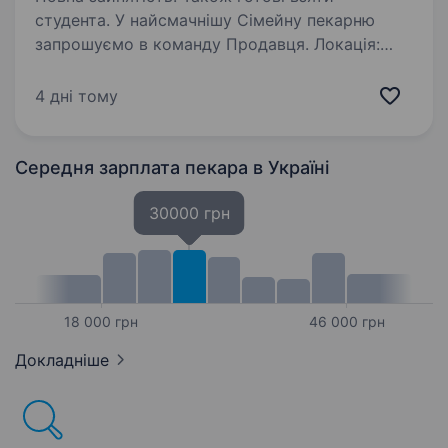
студента. У найсмачнішу Сімейну пекарню
запрошуємо в команду Продавця. Локація:
вул.Січових Стрільців,2а Чим Ти будеш
займатись: Продаж Гостям нашої смачної
4 дні тому
фірмової продукції (круасани, слойки, хліб,
хот-дог, гарячі напої,…
Середня зарплата пекара
в Україні
30000 грн
18 000 грн
46 000 грн
Докладніше