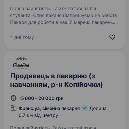
Повна зайнятість. Також готові взяти
студента. Опис вакансіїЗапрошуємо на роботу
Пекаря для роботи в нашій мережі пекарень.
Локація: вул.Січових Стрільців,2а Чим
Ти будеш займатись: Випікання хліба, булочок,
4 дні тому
слойок та інших виробів згідно з рецептами
компанії…
Продавець в пекарню (з
навчанням, р-н Копійочки)
15 000 – 20 000 грн
Франс.уа, сімейна пекарня
Долина,
0,7 км від центру
Повна зайнятість. Також готові взяти