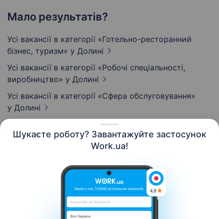
Мало результатів?
Усі вакансії в категорії «Готельно-ресторанний
бізнес, туризм»
у Долині
Усі вакансії в категорії «Робочі спеціальності,
виробництво»
у Долині
Усі вакансії в категорії «Сфера обслуговування»
у Долині
Шукаєте роботу? Завантажуйте застосунок
Work.ua!
Українська