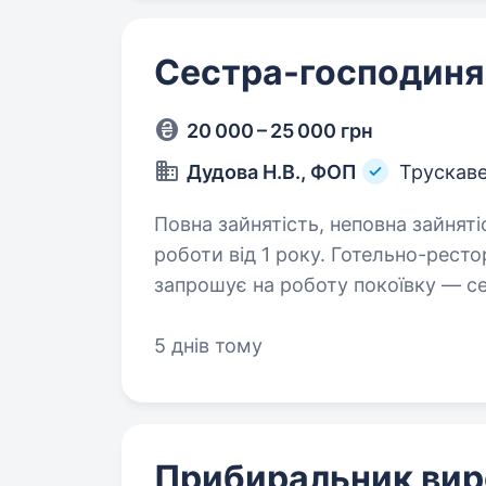
Сестра-господиня
20 000 – 25 000 грн
Дудова Н.В., ФОП
Трускав
Повна зайнятість, неповна зайняті
роботи від 1 року. Готельно-ресторанний комплекс «Хижина SPA»
запрошує на роботу покоївку — сестру-господи
Бориславська, 29А Основні обов’язк
5 днів тому
рушників і халатів; • контроль…
Прибиральник вир