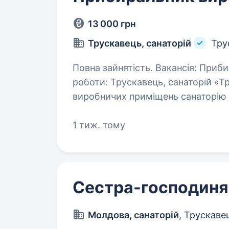
13 000 грн
Трускавець, санаторій
Тру
Повна зайнятість. Вакансія: Прибиральник виробничих приміщень Місце
роботи: Трускавець, санаторій «Трускаве
виробничих приміщень санаторію Збереження чистоти та порядку
у робочих приміщеннях Вида
1 тиж. тому
Сестра-господиня
Молдова, санаторій
, Трускаве