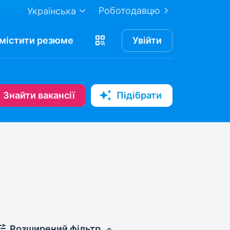
Роботодавцю
Українська
містити
резюме
Увійти
Знайти вакансії
Підібрати
Розширений фільтр