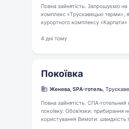
Повна зайнятість. Запрошуємо на роботу прибиральницю у відпочинковий
комплекс «Трускавецькі терми», я
курортного комплексу «Карпати» Умови
працевлаштування. Стабільн
4 дні тому
Покоївка
Женева, SPA-готель
, Трускав
Повна зайнятість. СПА-готельний комплекс Женева запрошує на роботу
покоївку. Обов’язки: прибирання номерів прибирання площ загального
користування Вимоги: швидкість прибирання активність Пропонуємо
Графіки роботи: …