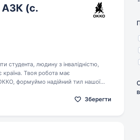
АЗК (с.
яти студента, людину з інвалідністю,
ОККО, формуймо надійний тил нашої
в
ершого…
Зберегти