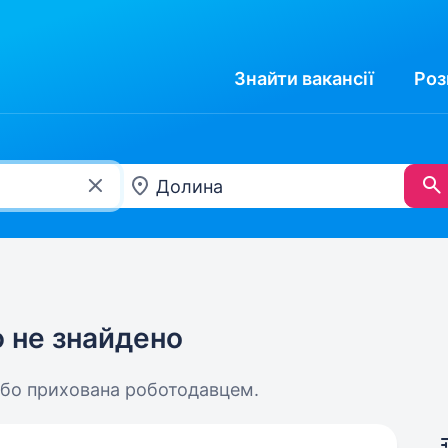
Знайти
вакансії
Роз
ю не знайдено
або прихована роботодавцем.