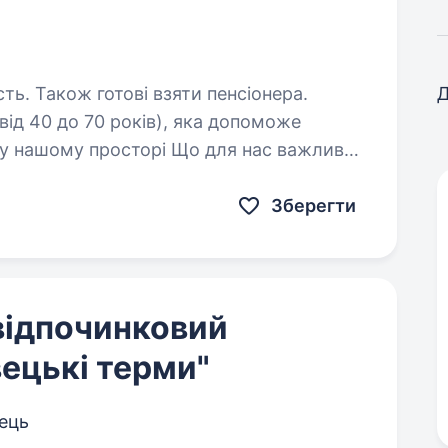
сть. Також готові взяти пенсіонера.
Д
ід 40 до 70 років), яка допоможе
сторі Що для нас важливо:
охайність відповідальність бажання працювати Ми пропонуємо: хороший…
Зберегти
відпочинковий
ецькі терми"
ець