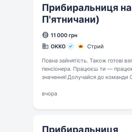
Прибиральниця на 
П'ятничани)
11 000 грн
OKKO
Стрий
Повна зайнятість. Також готові вз
пенсіонера. Працюєш ти — працює країна. Твоя робота має
значення! Долучайся до команди 
країни разом! Шукаємо ПРИБИРАЛЬНИЦЮ! Приєднуйся, бо ми: офіційно і
швидко приймаємо на роботу з п
вчора
Прибиральниця