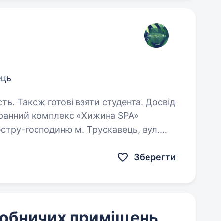
ець
сть. Також готові взяти студента. Досвід
ню м. Трускавець, вул.
и: • заміна та облік постільної білизни,
Зберегти
обничих приміщень