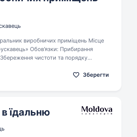
скавець
ць» Обов’язки: Прибирання
лення…
Зберегти
 в їдальню
ць