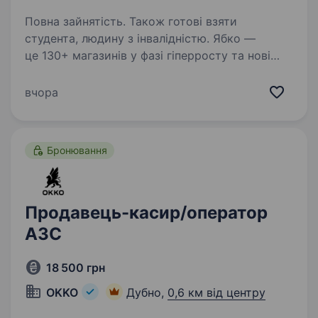
Повна зайнятість. Також готові взяти
студента, людину з інвалідністю. Ябко —
це 130+ магазинів у фазі гіперросту та нові
стандарти преміум-сервісу. Не робота, а мрія!
Так-так, ми пропонуємо захопливу подорож
вчора
у світ особливої техніки разом з Ябко. Якщо
ти цікавишся технікою, любиш…
Бронювання
Продавець-касир/оператор
АЗС
18 500 грн
OKKO
Дубно,
0,6 км від центру