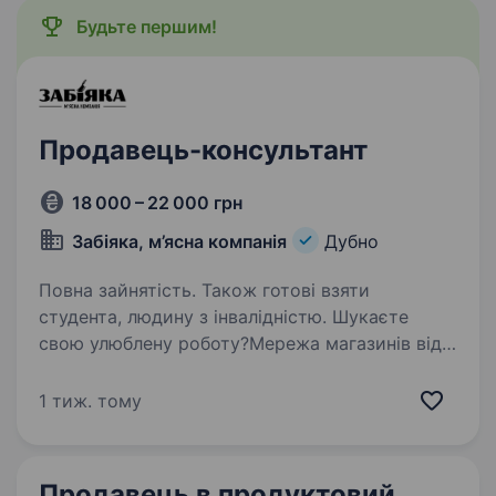
Будьте першим!
Продавець-консультант
18 000 – 22 000 грн
Забіяка, м’ясна компанія
Дубно
Повна зайнятість. Також готові взяти
студента, людину з інвалідністю. Шукаєте
свою улюблену роботу?Мережа магазинів від
виробника «Забіяка & Забіяка» запрошує
на роботу продавця-консультанта. Ваші
1 тиж. тому
обов’язки: Приймання товарів. Оформлення
викладки продукції, робота в торговому…
Продавець в продуктовий