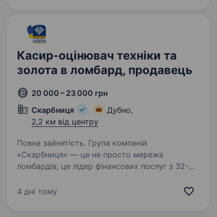
Касир-оцінювач техніки та
золота в ломбард, продавець
20 000 – 23 000 грн
Скарбниця
Дубно,
2,2 км від центру
Повна зайнятість. Група компаній
«Скарбниця» — це не просто мережа
ломбардів, це лідер фінансових послуг з 32-
річною історією успіху. Ми працюємо по всій
Україні: понад 400 відділень у 97 містах, і
4 дні тому
це лише початок. Маємо власний…