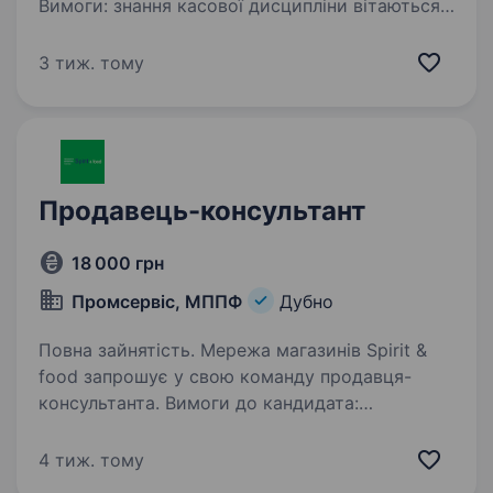
Вимоги: знання касової дисципліни вітаються;
знання про алкоголь вітаються; консультація
та ввічливе обслуговування гостей; активна
3 тиж. тому
життєва позиція,…
Продавець-консультант
18 000 грн
Промсервіс, МППФ
Дубно
Повна зайнятість. Мережа магазинів Spirit &
food запрошує у свою команду продавця-
консультанта. Вимоги до кандидата:
готовність навчатись та працювати
на результат. дисциплінованість,
4 тиж. тому
відповідальність, чесність. комунікбельність…