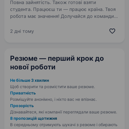
Повна зайнятість. Також готові взяти
студента. Працюєш ти — працює країна. Твоя
робота має значення! Долучайся до команди
ОККО, формуймо надійний тил нашої країни
разом! Шукаємо ПРОДАВЦЯ-КАСИРА
2 дні тому
(оператора АЗК)!
https://youtu.be/X360OdSzPVM?
si=SN3JQ6KmIDTbM4XI…
Резюме — перший крок
до
нової роботи
Не більше 3 хвилин
Щоб створити та розмістити ваше
резюме.
Приватність
Розміщуйте анонімно, і ніхто вас не впізнає.
Прозорість
Дізнавайтеся, які компанії переглядали ваше резюме.
8 пропозицій щотижня
В середньому отримують шукачі з резюме і обирають