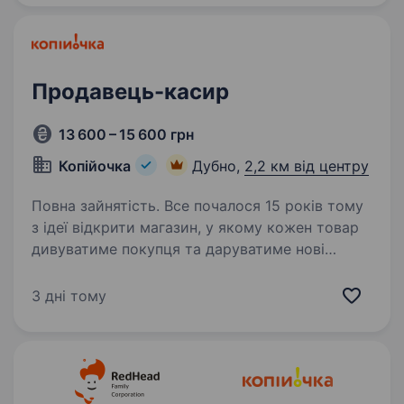
відкривається вакансія — Продавець-
консультант…
Продавець-касир
13 600 – 15 600 грн
Копійочка
Дубно,
2,2 км від центру
Повна зайнятість. Все почалося 15 років тому
з ідеї відкрити магазин, у якому кожен товар
дивуватиме покупця та даруватиме нові
враження. Зараз мережа «Копійочка» налічує
понад 500 магазинів у 16 областях України,
3 дні тому
а в нашій команді…