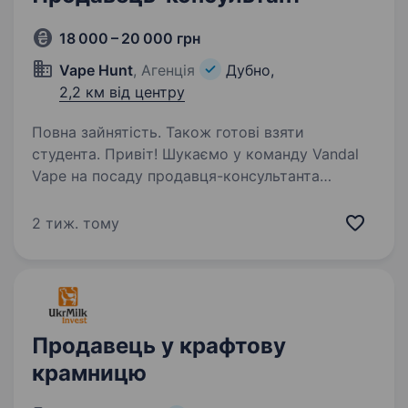
18 000 – 20 000 грн
Vape Hunt
, Агенція
Дубно,
2,2 км від центру
Повна зайнятість. Також готові взяти
студента. Привіт! Шукаємо у команду Vandal
Vape на посаду продавця-консультанта
людину, яка хоче стабільну роботу, живе
спілкування і можливість реально заробляти.
2 тиж. тому
Vandal Vape — це мережа з 150+ магазинів
по Україні, і зараз…
Продавець у крафтову
крамницю