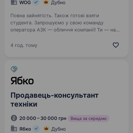
WOG
Дубно
Повна зайнятість. Також готові взяти
студента. Запрошуємо у свою команду
оператора АЗК — обличчя компанії! Ти — наша
людина, якщо: ти привітний/а, відкритий/а
до спілкування та готовий/а допомагати
4 год. тому
людям хочеш працювати в команді і цінуєш
підтримку колег…
Продавець-консультант
техніки
20 000 – 30 000 грн
Вища за середню
Ябко
Дубно