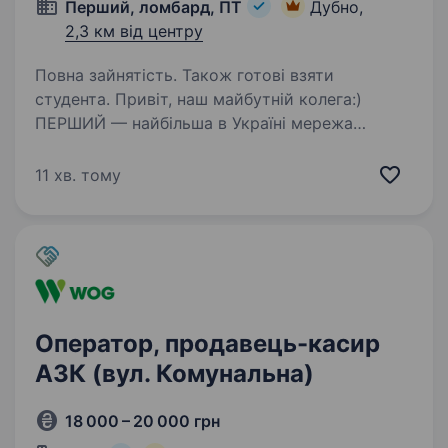
Перший, ломбард, ПТ
Дубно,
2,3 км від центру
Повна зайнятість. Також готові взяти
студента. Привіт, наш майбутній колега:)
ПЕРШИЙ — найбільша в Україні мережа
ломбардів (634 у всіх регіонах), величезна
фінансова компанія, де можна отримати інші
11 хв. тому
фінансові послуги та купити ювелірні
прикраси, техніку. …
Оператор, продавець-касир
АЗК (вул. Комунальна)
18 000 – 20 000 грн