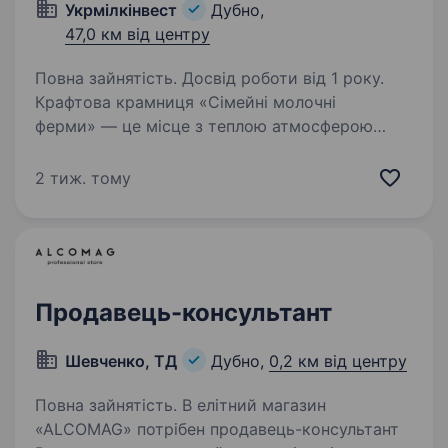
Укрмілкінвест
Дубно,
47,0 км від центру
Повна зайнятість. Досвід роботи від 1 року.
Крафтова крамниця «Сімейні молочні
ферми» — це місце з теплою атмосферою
та смачною молочною продукцією.
Ми прагнемо до найвищих стандартів якості
2 тиж. тому
у всьому, від нашої продукції
до обслуговування клієнтів. У зв’язку…
Продавець-консультант
Шевченко, ТД
Дубно,
0,2 км від центру
Повна зайнятість. В елітний магазин
«ALCOMAG» потрібен продавець-консультант