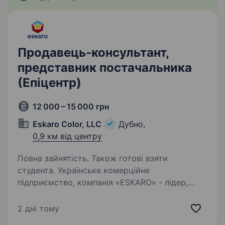
Продавець-консультант,
представник постачальника
(Епіцентр)
12 000 – 15 000 грн
Eskaro Color, LLC
Дубно,
0,9 км від центру
Повна зайнятість. Також готові взяти
студента. Українське комерційне
підприємство, компанія «ESKARO» - лідер,
який займає 2 місце у продажах
лакофарбових матеріалів в напрямку DIY
2 дні тому
по Україні, у зв’язку з розвитком