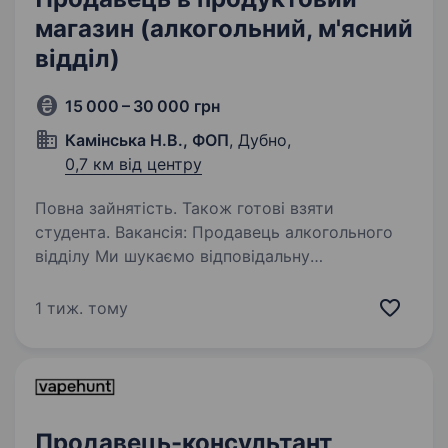
магазин (алкогольний, м'ясний
відділ)
15 000 – 30 000 грн
Камінська Н.В., ФОП
, Дубно,
0,7 км від центру
Повна зайнятість. Також готові взяти
студента. Вакансія: Продавець алкогольного
відділу Ми шукаємо відповідальну
та комунікабельну людину на посаду продавця
алкогольного відділу в нашому магазині
1 тиж. тому
Гастрономчик у місті Дубно. Основні обов’язки
включають консультування…
Продавець-консультант