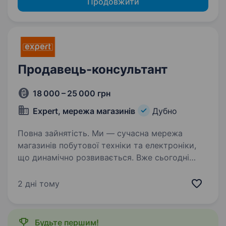
Продовжити
Продавець-консультант
18 000 – 25 000 грн
Expert, мережа магазинів
Дубно
Повна зайнятість. Ми — сучасна мережа
магазинів побутової техніки та електроніки,
що динамічно розвивається. Вже сьогодні
EXPERT — це 18 магазинів у 8 областях
України, і ми не плануємо зупинятися. Наша
2 дні тому
місія — бути своєю людиною…
Будьте першим!