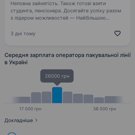
Неповна зайнятість. Також готові взяти
студента, пенсіонера. Досягайте успіху разом
з лідером можливостей — Найбільшою
мережею аптек «Подорожник» Шукаємо
кандидатів на посаду комплектувальник
3 дні тому
медичних виробів, які приєднаються
до команди «Подорожник». Що ми очікуємо
від Вас:…
Середня зарплата оператора пакувальної лінії
в Україні
26000 грн
17 000 грн
38 000 грн
Докладніше