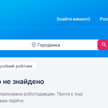
Знайти
вакансії
Роз
дсобний робітник
ю не знайдено
 прихована роботодавцем. Проте є інші
вам підійти.