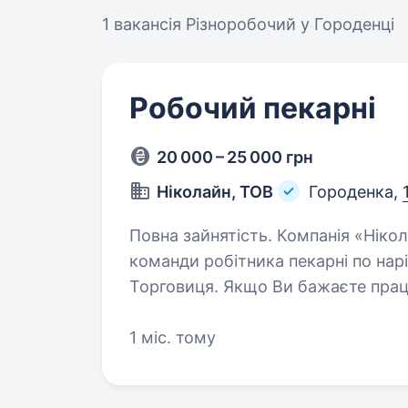
1 вакансія
Різноробочий у Городенці
Робочий пекарні
20 000 – 25 000 грн
Ніколайн, ТОВ
Городенка,
Повна зайнятість. Компанія «Ніколайн» запрошує до нашої дружньої
команди робітника пекарні по нарі
Торговиця. Якщо Ви бажаєте працю
з комфортними умовами, тоді ми
1 міс. тому