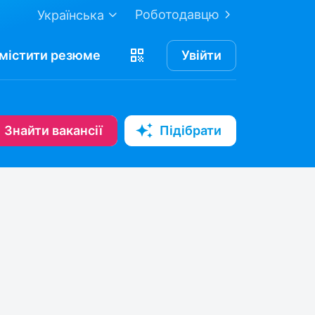
Роботодавцю
Українська
містити
резюме
Увійти
Знайти вакансії
Підібрати