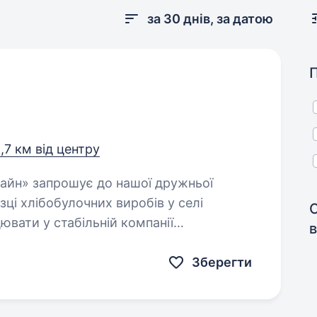
за 30 днів, за датою
1,7 км від центру
зці хлібобулочних виробів у селі
вати у стабільній компанії
в
 чекаємо…
Зберегти