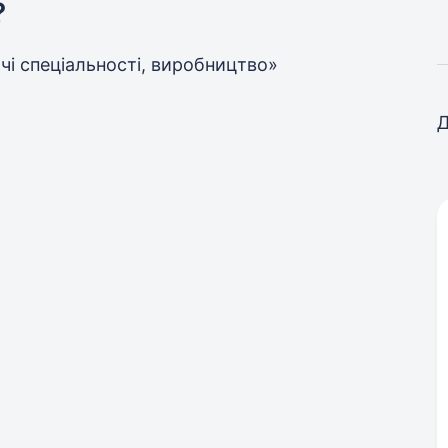
?
бочі спеціальності, виробництво»
Д