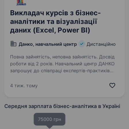
Викладач курсів з бізнес-
аналітики та візуалізації
даних (Excel, Power BI)
Данко, навчальний центр
Дистанційно
Повна зайнятість, неповна зайнятість. Досвід
роботи від 2 років. Навчальний центр ДАНКО
запрошує до співпраці експертів-практиків
для викладання на наших діючих курсах
з аналітики та візуалізації даних. Ми шукаємо
4 тиж. тому
фахівців, які щодня працюють з цифрами
й готові ділитися досвідом…
Середня зарплата бізнес-аналітика
в Україні
75000 грн