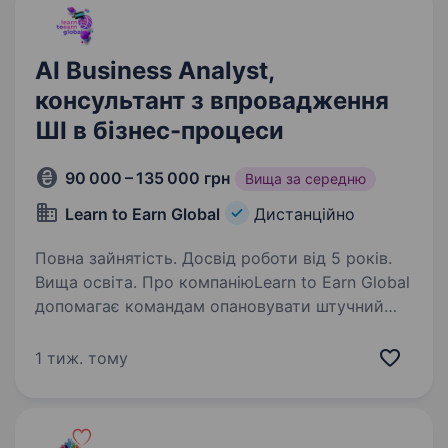
AI Business Analyst,
консультант з впровадження
ШІ в бізнес-процеси
90 000 – 135 000 грн
Вища за середню
Learn to Earn Global
Дистанційно
Повна зайнятість. Досвід роботи від 5 років.
Вища освіта. Про компаніюLearn to Earn Global
допомагає командам опановувати штучний
інтелект, а AISync Global працює з компаніями,
які хочуть застосувати ШІ у своїх процесах:
1 тиж. тому
від навчання команди до аудиту, дорожньої
карти,…