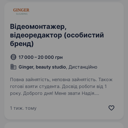
креативність і прагнеш розвиватися у сфері
SMM, ми радо запрошуємо тебе до нашої…
Відеомонтажер,
відеоредактор (особистий
бренд)
17 000 – 20 000 грн
Ginger, beauty studio
, Дистанційно
Повна зайнятість, неповна зайнятість. Також
готові взяти студента. Досвід роботи від 1
року. Доброго дня! Мене звати Надія.
Я спеціаліст у бьюті, власниця студій
по шугарнгу та мама, яка обожнює
1 тиж. тому
садівництво та кулінарію. Проживаю у США
та розвиваю свої студії, веду сторінки
особистого бренду англійською…