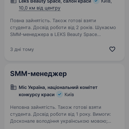
Leks Beauty Space, салон краси
Київ,
10,0 км від центру
Повна зайнятість. Також готові взяти
студента. Досвід роботи від 2 років. Шукаємо
SMM-менеджера в LEKS Beauty Space
Шукаємо креативного та ініціативного SMM-
спеціаліста, який відчуває beauty-сферу, має
3 дні тому
гарний смак та вміє створювати контент, який
хочеться дивитися, зберігати й записуватися…
SMM-менеджер
Міс Україна, національний комітет
конкурсу краси
Київ
Неповна зайнятість. Також готові взяти
студента. Досвід роботи від 1 року. Вимоги:
Досконале володіння українською мовою;
бажаний рівень англійської не нижче