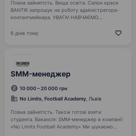
Повна зайнятість. Вища освіта. Салон краси
BANTIK запрошує на роботу адміністратора-
контентмейкера. УВАГА! НАВЧАЄМО
БЕЗКОШТОВНО, БЕРЕМО ДО СЕБЕ НА РОБОТУ.
Графік роботи 5×2, з 10:00 до 21:00. Офіційне
6 днів тому
працевлаштування, відпустка двічі на…
SMM-менеджер
10 000 – 20 000 грн
No Limits, Football Academy
, Львів
Повна зайнятість. Також готові взяти
студента. Вакансія: SMM-менеджер в компанії
«No Limits Football Academy» Ми шукаємо
енергійного та креативного SMM-менеджера,