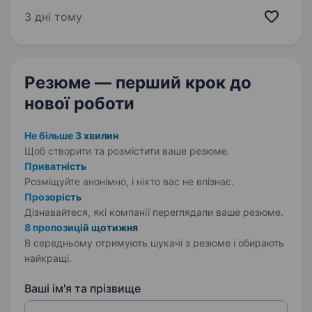
середнього (В1) Володіння сучасними
3 дні тому
трендами; Вміння вести гарний візуал,
планування стрічки; Написання цікавих
та влучних…
Резюме — перший крок
до
нової роботи
Не більше 3 хвилин
Щоб створити та розмістити ваше
резюме.
Приватність
Розміщуйте анонімно, і ніхто вас не впізнає.
Прозорість
Дізнавайтеся, які компанії переглядали ваше резюме.
8 пропозицій щотижня
В середньому отримують шукачі з резюме і обирають
найкращі.
Ваші ім'я та прізвище