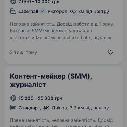
7 000 – 10 000 грн
Lazerhall
Ужгород,
0,2 км від центру
Неповна зайнятість. Досвід роботи від 1 року.
Вакансія: SMM-менеджер у компанії
«Lazerhall» Ми, компанія «Lazerhall», шукаємо
талановитого SMM-менеджера, який
долучиться до нашої команди у місті Стрий.
2 тиж. тому
Ми є провідною мережею центрів лазерної
косметології в Україні…
Контент-мейкер (SMM),
журналіст
15 000 – 25 000 грн
Стандарт, ФК
, Дніпро,
3,2 км від центру
Повна зайнятість, неповна зайнятість. Досвід