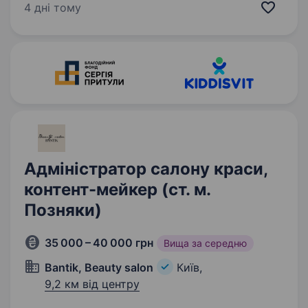
стежить за трендами та хоче розвиватися
4 дні тому
разом із сильною командою. Що потрібно
робити: вести Instagram …
Адміністратор салону краси,
контент-мейкер (ст. м.
Позняки)
35 000 – 40 000 грн
Вища за середню
Bantik, Beauty salon
Київ,
9,2 км від центру