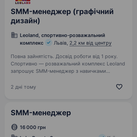
SMM-менеджер (графічний
дизайн)
Leoland, спортивно-розважальний
комплекс
Львів,
2,2 км від центру
Повна зайнятість. Досвід роботи від 1 року.
Спортивно — розважальний комплекс Leoland
запрошує SMM-менеджер з навичками
графічного дизайну Наші цінності — основа
кожного процесу в Leoland: Відповідальність
2 дні тому
— виконуємо обіцянки, визнаємо вплив наших
дій…
SMM-менеджер
16 000 грн