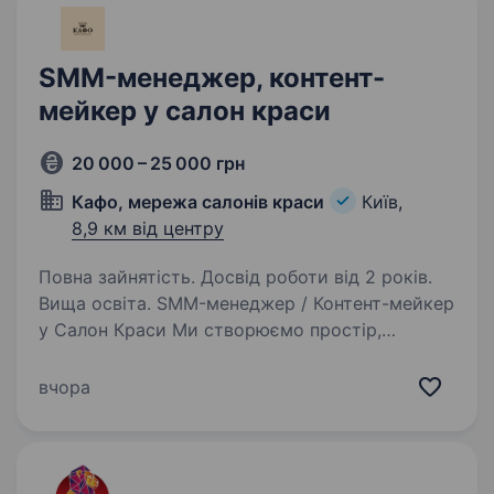
SMM-менеджер, контент-
мейкер у салон краси
20 000 – 25 000 грн
Кафо, мережа салонів краси
Київ,
8,9 км від центру
Повна зайнятість. Досвід роботи від 2 років.
Вища освіта. SMM-менеджер / Контент-мейкер
у Салон Краси Ми створюємо простір,
у якому поєднуються професіоналізм, сервіс
високого рівня та бездоганна естетика.
вчора
Мережу салонів КАФО обирають клієнти, які
цінують якість, комфорт…