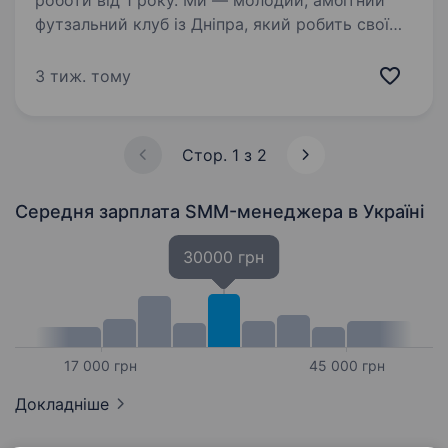
роботи від 1 року. Ми — молодий, амбітний
футзальний клуб із Дніпра, який робить свої
перші кроки на рівні 1-ї Ліги України.
Ми будуємо не просто команду, а міцний клуб,
3 тиж. тому
який захищатиме свої кольори на найвищому
рівні! Тому зараз…
Стор. 1 з 2
Середня зарплата SMM-менеджера
в Україні
30000 грн
17 000 грн
45 000 грн
Докладніше