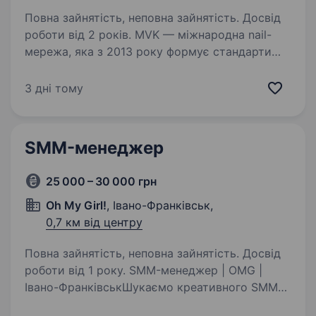
Повна зайнятість, неповна зайнятість. Досвід
роботи від 2 років. MVK — міжнародна nail-
мережа, яка з 2013 року формує стандарти
безпеки та естетики в індустрії. Ми працюємо
в Україні та Європі і масштабуємо бренд
3 дні тому
на глобальні ринки. Ми шукаємо не просто
SMM-менеджера. Ми шукаємо…
SMM-менеджер
25 000 – 30 000 грн
Oh My Girl!
, Івано-Франківськ,
0,7 км від центру
Повна зайнятість, неповна зайнятість. Досвід
роботи від 1 року. SMM-менеджер | OMG |
Івано-ФранківськШукаємо креативного SMM-
менеджера, який любить створювати контент,