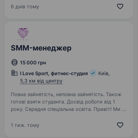
який долучиться до нашої команди
6 днів тому
та допоможе просувати футбольну академію
«No Limits». Головна…
SMM-менеджер
15 000 грн
I Love Sport, фитнес-студия
Київ,
5,3 км від центру
Повна зайнятість, неповна зайнятість. Також
готові взяти студента. Досвід роботи від 1
року. Середня спеціальна освіта. Привіт! Ми —
I Love Sport, професійна студія фітнесу
з групових програм у самому серці Києва, біля
1 тиж. тому
метро Деміївська. Якщо ти любиш спорт,