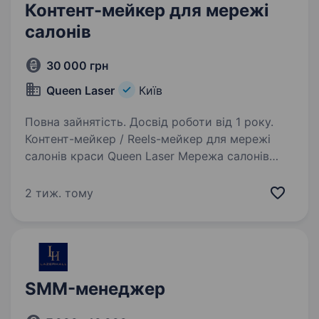
Контент-мейкер для мережі
салонів
30 000 грн
Queen Laser
Київ
Повна зайнятість. Досвід роботи від 1 року.
Контент-мейкер / Reels-мейкер для мережі
салонів краси Queen Laser Мережа салонів
краси Queen Laser шукає креативного
контент-мейкера, який буде створювати
2 тиж. тому
сучасний, цікавий контент для наших
соціальних мереж та допомагати…
SMM-менеджер