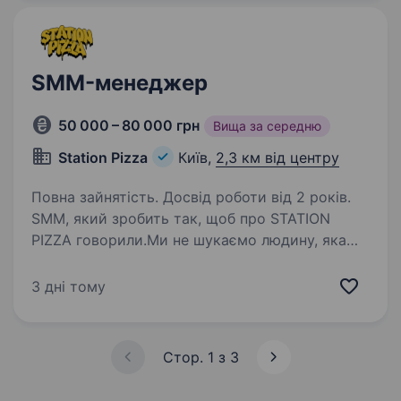
ресторан «Острів»; кафе «Гості»;
розважальний…
SMM-менеджер
50 000 – 80 000 грн
Вища за середню
Station Pizza
Київ,
2,3 км від центру
Повна зайнятість. Досвід роботи від 2 років.
SMM, який зробить так, щоб про STATION
PIZZA говорили.Ми не шукаємо людину, яка
просто буде викладати сторіс. Ми шукаємо
того, хто знає, як створювати контент, який
3 дні тому
хочеться надсилати друзям. Хто бачить
тренди раніше…
Стор. 1 з 3