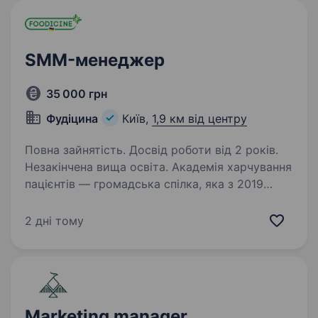
SMM-менеджер
35 000 грн
Фудіцина
Київ,
1,9 км від центру
Повна зайнятість. Досвід роботи від 2 років.
Незакінчена вища освіта. Академія харчування
пацієнтів — громадська спілка, яка з 2019
року реформує систему харчування в лікарнях
України. Ми об'єднуємо понад 100 експертів
2 дні тому
галузі, навчаємо медичних працівників,
працюємо над змінами до нормативної…
Marketing manager,