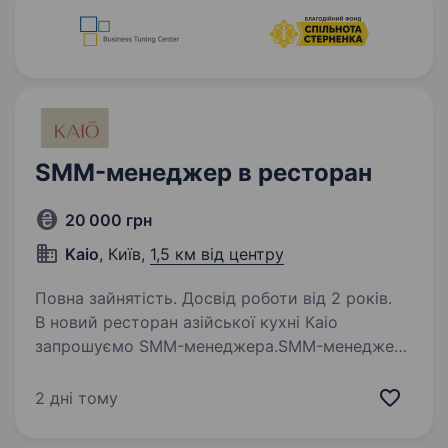
SMM-менеджер в ресторан
20 000 грн
Kaio
, Київ,
1,5 км від центру
Повна зайнятість. Досвід роботи від 2 років.
В новий ресторан азійської кухні Каіо
запрошуємо SMM-менеджера.SMM-менеджер
(-ка) нашої мрії буде займатися: Плануванням
контенту та сторітелінгу в інстаграм. Брати
2 дні тому
участь у зйомках контенту, зйомками
та пошуком…