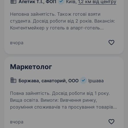
Апетик Т.І., ФОП
Київ,
1,2 км від центру
Неповна зайнятість. Також готові взяти
студента. Досвід роботи від 2 років. Вакансія:
Контентмейкер у готель в апарт-готель
на Андріївському узвозі. Ми шукаємо
креативного контентмейкера, який допоможе
вчора
показати атмосферу нашого готелю,
та апартаментів через якісний сучасний
контент. Обов’язки:…
Маркетолог
Боржава, санаторий, ООО
Іршава
Повна зайнятість. Досвід роботи від 1 року.
Вища освіта. Вимоги: Вивчення ринку,
розуміння споживачів та просування товарів
чи послуг компанії. Його головна мета —
зробити так, щоб продукт відповідав
вчора
потребам клієнтів, продавався із прибутком і