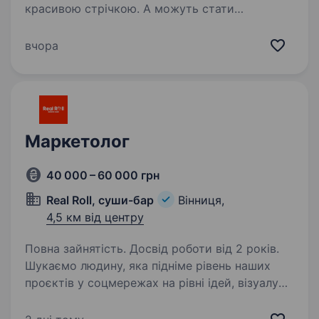
красивою стрічкою. А можуть стати
причиною, чому гість обирає саме ваш готель.
Саме такого SMM-спеціаліста ми шукаємо
вчора
в Spatium Hotel Ми — преміальний 5-зірковий
готель в Аркадії,…
Маркетолог
40 000 – 60 000 грн
Real Roll, суши-бар
Вінниця,
4,5 км від центру
Повна зайнятість. Досвід роботи від 2 років.
Шукаємо людину, яка підніме рівень наших
проєктів у соцмережах на рівні ідей, візуалу
та подачі. У нас уже є: SMM-менеджер (знімає
контент) Фотограф (можемо додатково