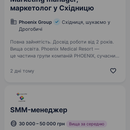
маркетолог у Східницю
Phoenix Group
Східниця, шукаємо у
Дрогобичі
Повна зайнятість. Досвід роботи від 2 років.
Вища освіта. Phoenix Medical Resort —
це частина групи компаній PHOENIX, сучасний
курортний котеджний комплекс нового
формату, розташований у передгір'ї Карпат
2 дні тому
(Східниця). Ми поєднуємо преміальний
відпочинок, оздоровлення та високий…
SMM-менеджер
30 000 – 50 000 грн
Вища за середню