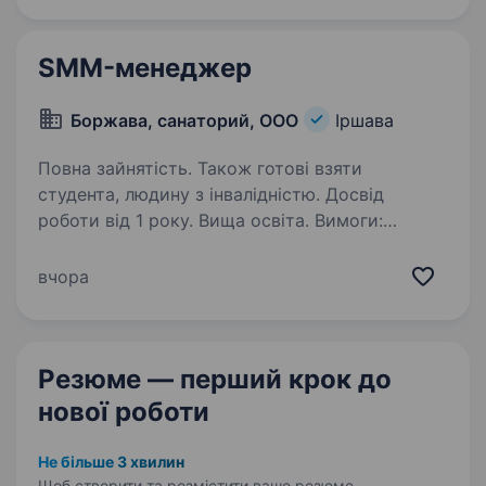
виділявся на тлі конкурентів…
SMM-менеджер
Боржава, санаторий, ООО
Іршава
Повна зайнятість. Також готові взяти
студента, людину з інвалідністю. Досвід
роботи від 1 року. Вища освіта. Вимоги:
до фахівеця, який просуває бренди, компанії
чи особистостей у соціальних мережах
вчора
(Instagram, TikTok, Facebook, Telegram тощо).
Він відповідає за формування позитивного
іміджу, залучення аудиторії та перетворення…
Резюме — перший крок
до
нової роботи
Не більше 3 хвилин
Щоб створити та розмістити ваше
резюме.