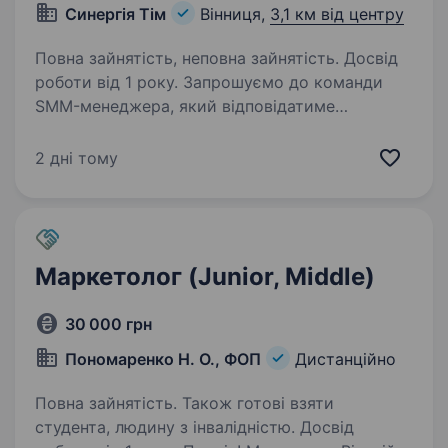
Синергія Тім
Вінниця,
3,1 км від центру
Повна зайнятість, неповна зайнятість. Досвід
роботи від 1 року. Запрошуємо до команди
SMM-менеджера, який відповідатиме
за розвиток Instagram-сторінок наших
чотирьох закладів та координуватиме
2 дні тому
команду контент-мейкерів. Наші проєкти:
ресторан «Острів»; кафе «Гості»;
розважальний…
Маркетолог (Junior, Middle)
30 000 грн
Пономаренко Н. О., ФОП
Дистанційно
Повна зайнятість. Також готові взяти
студента, людину з інвалідністю. Досвід