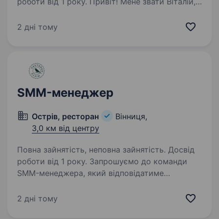
роботи від 1 року. Привіт! Мене звати Віталій,
я засновник мережі доставки суші
KILOGRAMM Sushi Project. Шукаю людину, яка
2 дні тому
хоче розвиватися в маркетингу та з часом
очолити цей напрямок у компанії. Якщо вам
цікаво не просто виконувати…
SMM-менеджер
Острів, ресторан
Вінниця,
3,0 км від центру
Повна зайнятість, неповна зайнятість. Досвід
роботи від 1 року. Запрошуємо до команди
SMM-менеджера, який відповідатиме
за розвиток Instagram-сторінок наших
чотирьох закладів та координуватиме
2 дні тому
команду контент-мейкерів. Наші проєкти: