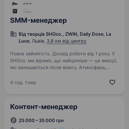
SMM-менеджер
Від творців SHOco., ZWIN, Daily Dose, La
Luce
, Львів,
3,8 км від центру
Повна зайнятість. Досвід роботи від 1 року. У
SHOco. ми віримо, що найцінніше — це емоції,
які залишаються після візиту. Атмосфера,
люди та маленькі щоденні моменти складають
історію бренду, яку хочеться розповідати.
4 год. тому
Ми шукаємо SMM-менеджера, який
допоможе…
Контент-менеджер
25 000 – 35 000 грн