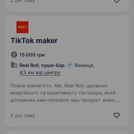
2 дні тому
залучати) Таргетолог Шукаємо не ще одного…
TikTok maker
15 000 грн
Real Roll, суши-бар
Вінниця,
4,5 км від центру
Повна зайнятість. Ми, Real Roll, шукаємо
енергійного та креативного тіктокера, який
допоможе нам показати наш продукт живо,
весело та по-сучасному, залучаючи нову
аудиторію та зміцнюючи впізнаваність бренду
2 дні тому
в TikTok. Наші вимоги:…