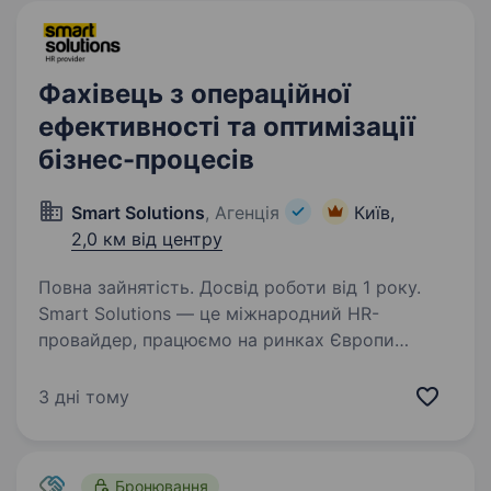
Фахівець з операційної
ефективності та оптимізації
бізнес-процесів
Smart Solutions
, Агенція
Київ,
2,0 км від центру
Повна зайнятість. Досвід роботи від 1 року.
Smart Solutions — це міжнародний HR-
провайдер, працюємо на ринках Європи
та Центральної Азії, головний офіс маємо
в Києві. А проекти не мають кордонів. Наші
3 дні тому
клієнти — великі міжнародні компанії із США,
Канади, Франції,…
Бронювання