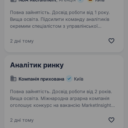
Повна зайнятість. Досвід роботи від 1 року.
Вища освіта. Підсилити команду аналітиків
окремим спеціалістом з управлінської
звітності, який забезпечить якісну
консолідацію та аналіз даних, розвиток і
2 дні тому
автоматизацію звітності в Power BI, підготовку
регулярних та ad-hoc звітів…
Аналітик ринку
Компанія прихована
Київ
Повна зайнятість. Досвід роботи від 2 років.
Вища освіта. Міжнародна аграрна компанія
оголошує конкурс на вакансію MarketInsight
Analyst Мета ролі: Забезпечити організацію
знаннями в області маркетингової аналітики,
2 дні тому
поведінці клієнтів, розвитку ринку насіння та