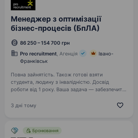
Менеджер з оптимізації
бізнес-процесів (БпЛА)
86 250 – 154 700 грн
Pro recruitment
, Агенція
Івано-
Франківськ
Повна зайнятість. Також готові взяти
студента, людину з інвалідністю. Досвід
роботи від 1 року. Ваша задача — забезпечити
поступове впровадження інструментів lean-
менеджменту на серійному виробництві
3 дні тому
з метою підвищення ефективності процесів,
зниження втрат, усунення «вузьких місць»
та формування культури постійних…
Бронювання