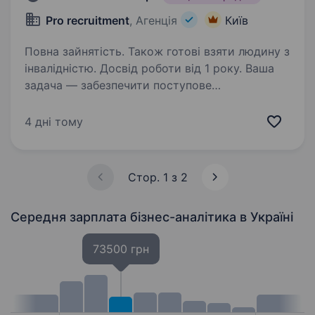
Pro recruitment
, Агенція
Київ
Повна зайнятість. Також готові взяти людину з
інвалідністю. Досвід роботи від 1 року. Ваша
задача — забезпечити поступове
впровадження інструментів lean-менеджменту
на серійному виробництві з метою підвищення
4 дні тому
ефективності процесів, зниження втрат,
усунення «вузьких місць» та формування
культури постійних…
Стор. 1 з 2
Середня зарплата бізнес-аналітика
в Україні
73500 грн