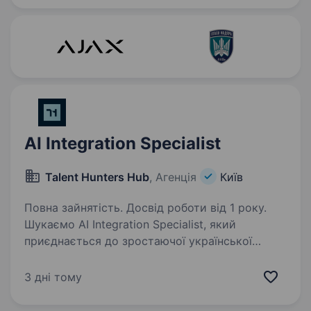
іншими…
AI Integration Specialist
Talent Hunters Hub
, Агенція
Київ
Повна зайнятість. Досвід роботи від 1 року.
Шукаємо AI Integration Specialist, який
приєднається до зростаючої української
компанії та допоможе зробити роботу відділів
швидшою, простішою та ефективнішою
3 дні тому
за допомогою штучного інтелекту.
Що потрібно буде робити:…