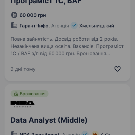
Програміст 1С, BAF
60 000 грн
Гарант-Інфо
, Агенція
Хмельницький
Повна зайнятість. Досвід роботи від 2 років.
Незакінчена вища освіта. Вакансія: Програміст
1С / BAF з/п від 60 000 грн. Бронювання
Великий виробничий проєкт Вплив
на розвиток продукту, а не просто підтримка
2 дні тому
Бонуси за проєкти Що ми пропонуємо:
Конкурентну оплату:…
Бронювання
Data Analyst (Middle)
NDA Recruitment
, Агенція
Київ