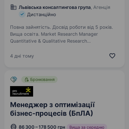
Львівська консалтингова група
, Агенція
Дистанційно
Повна зайнятість. Досвід роботи від 5 років.
Вища освіта. Market Research Manager
Quantitative & Qualitative Research
An international research and advisory company
operating in the growing rented residential real
4 дні тому
estate sector is expanding its Rented Residential
Unit…
Бронювання
Менеджер з оптимізації
бізнес-процесів (БпЛА)
86 300 – 178 500 грн
Вища за середню