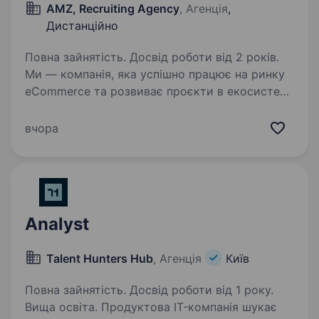
AMZ, Recruiting Agency
, Агенція
,
Дистанційно
Повна зайнятість. Досвід роботи від 2 років.
Ми — компанія, яка успішно працює на ринку
eCommerce та розвиває проєкти в екосистемі
Amazon. Ми зростаємо, і разом із нами
зростає кількість внутрішніх процесів.
вчора
Ми шукаємо бізнес-аналітика, який
знаходитиме bottlenecks…
Analyst
Talent Hunters Hub
, Агенція
Київ
Повна зайнятість. Досвід роботи від 1 року.
Вища освіта. Продуктова IT-компанія шукає