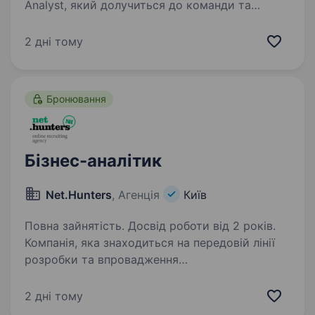
Analyst, який долучиться до команди та
відповідатиме за роботу з даними, їхню якість,
підготовку аналітичних вивантажень і
2 дні тому
оптимізацію внутрішніх процесів. Якщо
Ви впевнено працюєте…
Бронювання
Бізнес-аналітик
Net.Hunters
, Агенція
Київ
Повна зайнятість. Досвід роботи від 2 років.
Компанія, яка знаходиться на передовій лінії
розробки та впровадження
високотехнологічних рішень у галузі Military-
tech, у пошуках досвідченого Бізнес-аналітика,
2 дні тому
який допоможе побудувати системні, прозорі