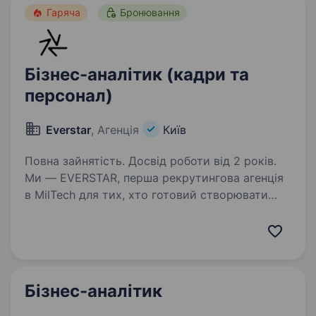
Гаряча
Бронювання
Бізнес-аналітик (кадри та
персонал)
Everstar
, Агенція
Київ
Повна зайнятість. Досвід роботи від 2 років.
Ми — EVERSTAR, перша рекрутингова агенція
в MilTech для тих, хто готовий створювати
технологічне майбутнє. Але досить про нас,
розказуємо провакансію. Зараз
шукаємоБізнес-Аналітика(Кадри та Персонал)
до компанії,…
Бізнес-аналітик