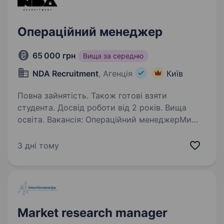
Операційний менеджер
65 000 грн
Вища за середню
NDA Recruitment
, Агенція
Київ
Повна зайнятість. Також готові взяти
студента. Досвід роботи від 2 років. Вища
освіта. Вакансія: Операційний менеджер​Ми
шукаємо вмотивованого та системного
фахівця на позицію «Операційного
3 дні тому
менеджера», який готовий налаштовувати,
контролювати та оптимізувати внутрішні
процеси компанії задля досягнення…
Market research manager