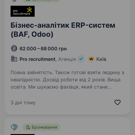
Бізнес-аналітик ERP-систем
(BAF, Odoo)
62 000 – 68 000 грн
Pro recruitment
, Агенція
Київ
Повна зайнятість. Також готові взяти людину з
інвалідністю. Досвід роботи від 2 років. Вища
освіта. Ми шукаємо фахівця, який стане
сполучною ланкою між запитами бізнесу
та технічною реалізацією в облікових
3 дні тому
системах. Ваша місія — перетворювати
хаотичні потреби користувачів на чітку
системну логіку, вивільняючи…
Бронювання