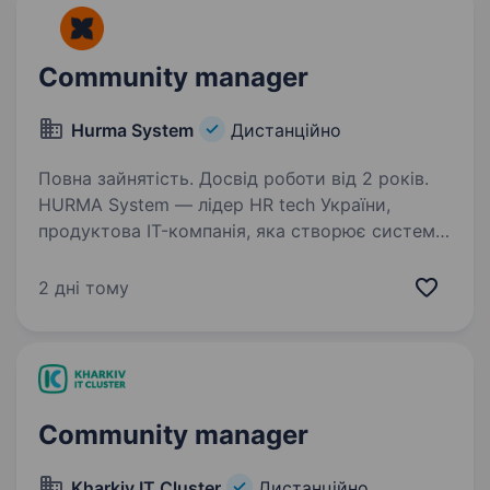
Community manager
Hurma System
Дистанційно
Повна зайнятість. Досвід роботи від 2 років.
HURMA System — лідер HR tech України,
продуктова IT-компанія, яка створює систему
автоматизації HR, рекрутингу та управління
цілями з використанням штучного інтелекту.
2 дні тому
Ми допомагаємо компаніям зростати
та бути…
Community manager
Kharkiv IT Cluster
Дистанційно