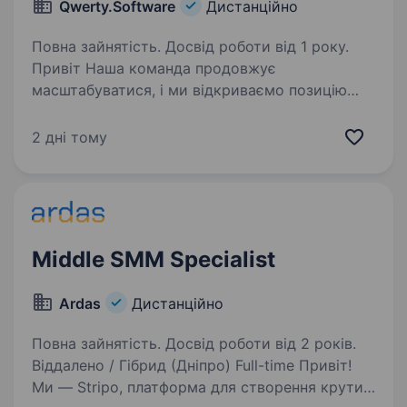
Qwerty.Software
Дистанційно
Повна зайнятість. Досвід роботи від 1 року.
Привіт Наша команда продовжує
масштабуватися, і ми відкриваємо позицію
Community Manager (Reddit). Ми шукаємо
уважного, відповідального та системного
2 дні тому
спеціаліста, який допомагатиме розвивати
спільноти на Reddit…
Middle SMM Specialist
Ardas
Дистанційно
Повна зайнятість. Досвід роботи від 2 років.
Віддалено / Гібрид (Дніпро) Full-time Привіт!
Ми — Stripo, платформа для створення крутих