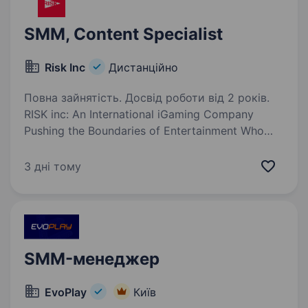
SMM, Content Specialist
Risk Inc
Дистанційно
Повна зайнятість. Досвід роботи від 2 років.
RISK inc: An International iGaming Company
Pushing the Boundaries of Entertainment Who
We Are: An international iGaming company
specializing in identifying and fostering the
3 дні тому
growth of high-potential entertainment…
SMM-менеджер
EvoPlay
Київ