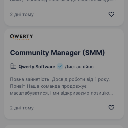
Вже понад 10 років ми реалізуємо прогресивні
дизайнерські рішення, що доповнюють
2 дні тому
та встановлюють нові стандарти у діджитал…
Community Manager (SMM)
Qwerty.Software
Дистанційно
Повна зайнятість. Досвід роботи від 1 року.
Привіт Наша команда продовжує
масштабуватися, і ми відкриваємо позицію
Junior SMM\Community Manager. Ми шукаємо
уважного, відповідального та системного
2 дні тому
спеціаліста, який допомагатиме розвивати
спільноти на зовнішніх…