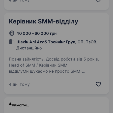
4 дні тому
контент планів для соціальних мереж…
Керівник SMM-відділу
40 000 – 60 000 грн
Шахін Алі Асаб Трейнінг Груп, СП, ТзОВ
,
Дистанційно
Повна зайнятість. Досвід роботи від 5 років.
Head of SMM / Керівник SMM-
відділуМи шукаємо не просто SMM-
менеджера.Ми оцінюємо роботу не за
кількістю опублікованих постів чи переглядів,
4 дні тому
а за тим, наскільки SMM допомагає досягати
реальних бізнес-цілей компанії…