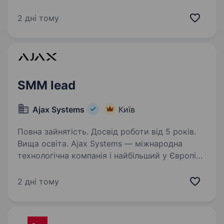
послуги для імпорту, оформлення, продажу
та обслуговування транспортних засобів
2 дні тому
в одному місці. Ми шукаємо енергійного та
відповідального…
SMM lead
Ajax Systems
Київ
Повна зайнятість. Досвід роботи від 5 років.
Вища освіта. Ajax Systems — міжнародна
технологічна компанія і найбільший у Європі
виробник охоронних систем. Продуктам Ajax
довіряють уже понад 4,5 мільйони кінцевих
2 дні тому
користувачів і 330 тисяч PRO-користувачів у
більш ніж 180…