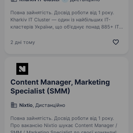
Повна зайнятість. Досвід роботи від 1 року.
Kharkiv IT Cluster — один із найбільших ІТ-
кластерів України, що об'єднує понад 885+ ІТ-
компаній та партнерів. Ми об'єднуємо
компанії, команди та ініціативи навколо
2 дні тому
технологій, освіти, бізнес-розвитку й
відновлення…
Content Manager, Marketing
Specialist (SMM)
Nixtio
, Дистанційно
Повна зайнятість. Досвід роботи від 1 року.
Про вакансію Nixtio шукає Content Manager /
SMM / Marketing Specialist до своєї команди!