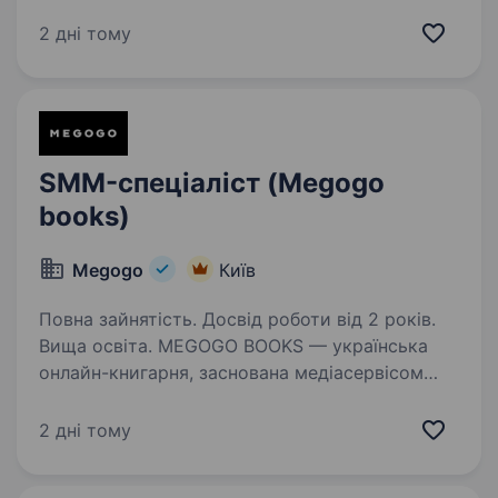
email-шаблонів, якою користуються вже понад
1.7 млн людей у всьому світі Серед наших
2 дні тому
клієнтів: Netflix, Bolt, The New York…
SMM-спеціаліст (Megogo
books)
Megogo
Київ
Повна зайнятість. Досвід роботи від 2 років.
Вища освіта. MEGOGO BOOKS — українська
онлайн-книгарня, заснована медіасервісом
MEGOGO у 2024 році. Наша мета —
формувати екосистему читання й просувати
2 дні тому
ідею, що книжка є частиною щоденного
дозвілля, поруч із кіно, хобі, спортом,…