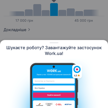
17 000 грн
45 000 грн
Докладніше
Шукаєте роботу? Завантажуйте застосунок
Work.ua!
Українська
Ресурси
Контакти
Про нас
Кар’єра
Новини Work.ua
Допомога
Умови використання