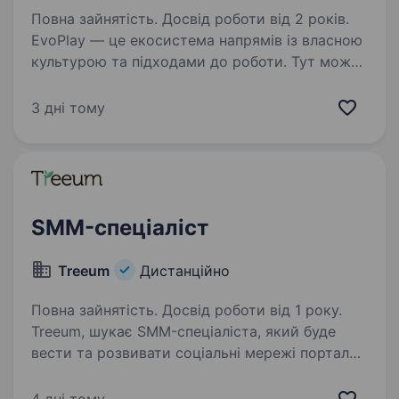
Повна зайнятість. Досвід роботи від 2 років.
EvoPlay — це екосистема напрямів із власною
культурою та підходами до роботи. Тут можна
обрати команду, яка відповідає вашим
кар'єрним цілям і амбіціям. Ми цінуємо
3 дні тому
фахівців, які мислять ширше за свою роль і
готові…
SMM-спеціаліст
Treeum
Дистанційно
Повна зайнятість. Досвід роботи від 1 року.
Treeum, шукає SMM-спеціаліста, який буде
вести та розвивати соціальні мережі порталу
Finance.ua. Наші Instagram, Telegram, Facebook.
Задачі: Формування, створення, реалізація