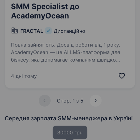
SMM Specialist до
AcademyOcean
FRACTAL
Дистанційно
Повна зайнятість. Досвід роботи від 1 року.
AcademyOcean — це AI LMS-платформа для
бізнесу, яка допомагає компаніям швидко
онбордити співробітників, навчати команди
та будувати корпоративну культуру. Ми —
4 дні тому
частина FRACTAL Group. Серед клієнтів
AcademyOcean:…
Стор. 1 з 5
Середня зарплата SMM-менеджера
в Україні
30000 грн