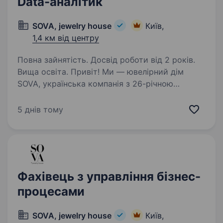
Data-аналітик
SOVA, jewelry house
Київ,
1,4 км від центру
Повна зайнятість. Досвід роботи від 2 років.
Вища освіта. Привіт! Ми — ювелірний дім
SOVA, українська компанія з 26-річною
історією. Ми маємо власне виробництво
прикрас, два власні ювелірні бренди —
5 днів тому
це понад 90 магазинів в Україні, напрямок e-
commerce та дистрибуцію. У SOVA…
Фахівець з управління бізнес-
процесами
SOVA, jewelry house
Київ,