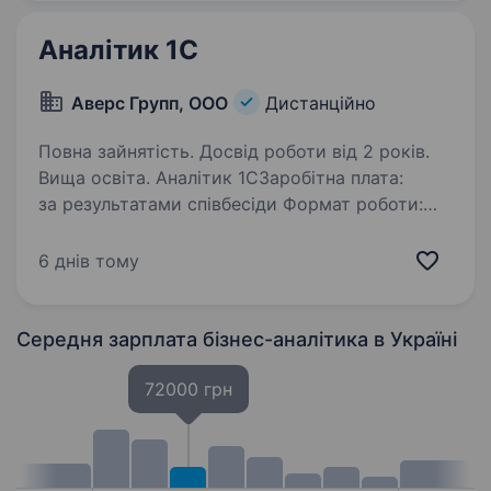
Аналітик 1C
Аверс Групп, ООО
Дистанційно
Повна зайнятість. Досвід роботи від 2 років.
Вища освіта. Аналітик 1СЗаробітна плата:
за результатами співбесіди Формат роботи:
віддалено з можливістю відвідування офісу
1−2 рази на тиждень (можливий повноцінний
6 днів тому
віддаленний формат роботи). Графік роботи:
Пн-Пт, 08:30−17:30…
Середня зарплата бізнес-аналітика
в Україні
72000 грн