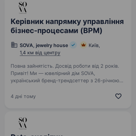
Керівник напрямку управління
бізнес-процесами (BPM)
SOVA, jewelry house
Київ,
1,4 км від центру
Повна зайнятість. Досвід роботи від 2 років.
Привіт! Ми — ювелірний дім SOVA,
український бренд-трендсеттер з 26-річною
історією. Ми задаємо тренди, створюємо
впізнавані колекції та гучні колаборації з
4 дні тому
відомими українськими брендами,
дизайнерами та артистами,…