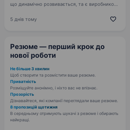
що динамічно розвивається, та є виробником
високоякісної косметики по догляду
за обличчям, тілом та волоссям. Протягом
5 днів тому
десятиліття ми впроваджуємо професійний
підхід до кожного етапу…
Резюме — перший крок
до
нової роботи
Не більше 3 хвилин
Щоб створити та розмістити ваше
резюме.
Приватність
Розміщуйте анонімно, і ніхто вас не впізнає.
Прозорість
Дізнавайтеся, які компанії переглядали ваше резюме.
8 пропозицій щотижня
В середньому отримують шукачі з резюме і обирають
найкращі.