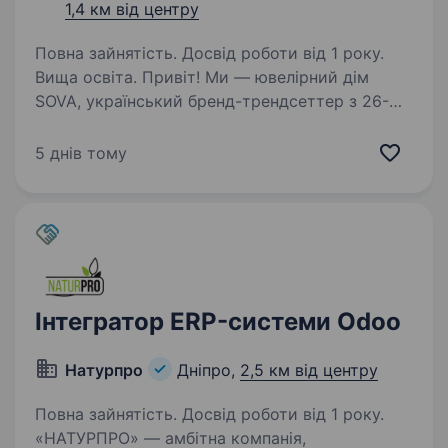
1,4 км від центру
Повна зайнятість. Досвід роботи від 1 року.
Вища освіта. Привіт! Ми — ювелірний дім
SOVA, український бренд-трендсеттер з 26-
річною історією. Ми задаємо тренди,
створюємо впізнавані колекції та гучні
5 днів тому
колаборації з відомими українськими
брендами, дизайнерами та артистами,…
Інтегратор ERP-системи Odoo
Натурпро
Дніпро,
2,5 км від центру
Повна зайнятість. Досвід роботи від 1 року.
«НАТУРПРО» — амбітна компанія,