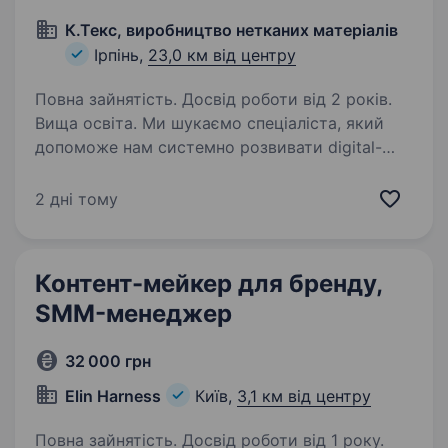
К.Текс, виробництво нетканих матеріалів
Ірпінь,
23,0 км від центру
Повна зайнятість. Досвід роботи від 2 років.
Вища освіта. Ми шукаємо спеціаліста, який
допоможе нам системно розвивати digital-
комунікацію компанії, працювати з контентом
для кількох напрямів та перетворювати
2 дні тому
складну B2B-інформацію у зрозумілу
й професійну комунікацію…
Контент-мейкер для бренду,
SMM-менеджер
32 000 грн
Elin Harness
Київ,
3,1 км від центру
Повна зайнятість. Досвід роботи від 1 року.