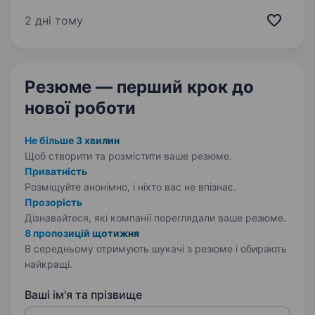
та розвитку комунікації брендів. Основні
задачі: Соцмережі Повне ведення Instagram
2 дні тому
(пости, сторіс, Reels) Відповіді в директі
та коментарях …
Резюме — перший крок
до
нової роботи
Не більше 3 хвилин
Щоб створити та розмістити ваше
резюме.
Приватність
Розміщуйте анонімно, і ніхто вас не впізнає.
Прозорість
Дізнавайтеся, які компанії переглядали ваше резюме.
8 пропозицій щотижня
В середньому отримують шукачі з резюме і обирають
найкращі.
Ваші ім'я та прізвище