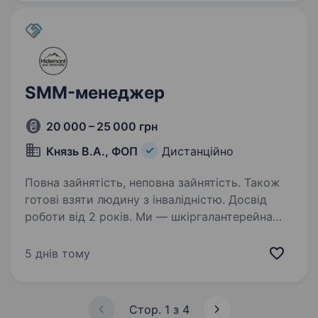
підхід до кожного…
SMM-менеджер
20 000 – 25 000 грн
Князь В.А., ФОП
Дистанційно
Повна зайнятість, неповна зайнятість. Також
готові взяти людину з інвалідністю. Досвід
роботи від 2 років. Ми — шкіргалантерейна
майстерня «Hidemont» Виготовляємо якісні
та стильні шкіряні аксесуари для
5 днів тому
міжнародного ринку. Ось тут більше про нас:
https://hidemont.com.ua/ Наша мета —
розвиток та вдосконалення. Нам дуже…
Стор. 1 з 4