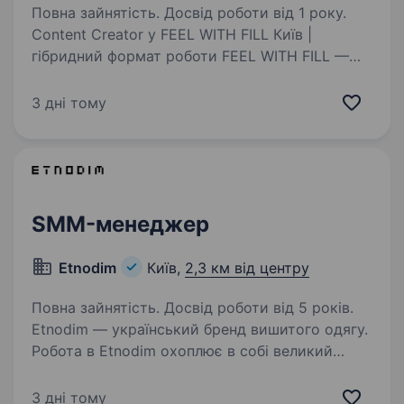
Повна зайнятість. Досвід роботи від 1 року.
Content Creator у FEEL WITH FILL Київ |
гібридний формат роботи FEEL WITH FILL —
український бренд преміального одягу
та аксесуарів для собак. Ми активно
3 дні тому
розвиваємося, створюємо нові колекції
та продукти й шукаємо…
SMM-менеджер
Etnodim
Київ,
2,3 км від центру
Повна зайнятість. Досвід роботи від 5 років.
Etnodim — український бренд вишитого одягу.
Робота в Etnodim охоплює в собі великий
спектр дослідницьких та креативних процесів,
а проєкти бренду спрямовані на розвиток
3 дні тому