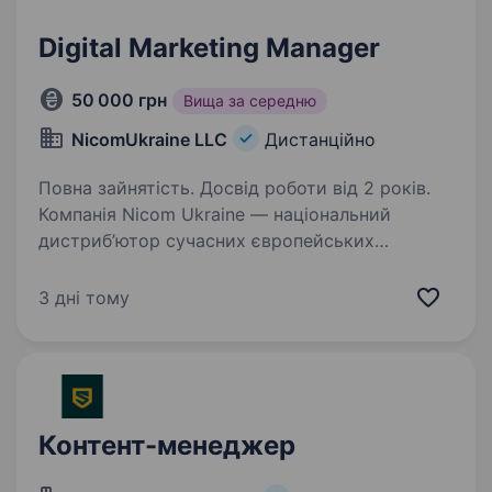
Digital Marketing Manager
50 000 грн
Вища за середню
NicomUkraine LLC
Дистанційно
Повна зайнятість. Досвід роботи від 2 років.
Компанія Nicom Ukraine — національний
дистриб’ютор сучасних європейських
нікотинових продуктів, який активно
розвивається на українському ринку. У зв’язку
3 дні тому
з розширенням команди ми шукаємо Digital
Marketing Manager —…
Контент-менеджер