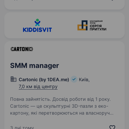
та популяризацію культури. Наразі наша
команда…
SMM manager
Cartonic (by 1DEA.me)
Київ,
7,0 км від центру
Повна зайнятість. Досвід роботи від 1 року.
Cartonic — це скульптурні 3D-пазли з еко-
картону, які перетворюються на власноруч
створений арт-об'єкт. Ми запустили цей
бренд під час повномасштабного вторгнення, і
3 дні тому