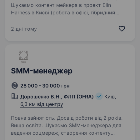
Шукаємо контент мейкера в проект Elin
Harness в Києві (робота в офісі, гібридний
графік) Наш бренд спеціалізується на продажі
аксесуарів зі шкіри і латексу. Віддамо
2 дні тому
перевагу людині з досвідом роботи. Вимоги:
організація…
SMM-менеджер
28 000 – 30 000 грн
Дорошенко В.Н., ФЛП (OFRA)
Київ,
6,3 км від центру
Повна зайнятість. Досвід роботи від 2 років.
Вища освіта. Шукаємо SMM-менеджера для
ведення соцмереж, створення контенту