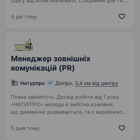
одягу від Аліни Маленької, створений для тих,
хто живе активно та хоче виглядати впевнено
у будь-якій ситуації. Наші речі поєднують
4 дні тому
комфорт, функціональність і сучасний дизайн,
щоб кожен…
Менеджер зовнішніх
комунікацій (PR)
Натурпро
Дніпро,
3,4 км від центру
Повна зайнятість. Досвід роботи від 1 року.
«НАТУРПРО» молода й амбітна компанія,
що динамічно розвивається, та є виробником
високоякісної косметики по догляду
за обличчям, тілом та волоссям. Протягом
5 днів тому
десятиліття ми впроваджуємо професійний