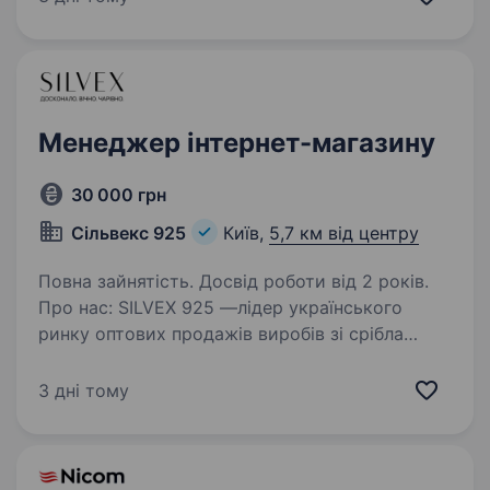
сьогодні він став нашим флагманом, який
ми масштабуємо…
Менеджер інтернет-магазину
30 000 грн
Сільвекс 925
Київ,
5,7 км від центру
Повна зайнятість. Досвід роботи від 2 років.
Про нас: SILVEX 925 —лідер українського
ринку оптових продажів виробів зі срібла
з 25-річною історією. Більше про нас та наші
вироби можна прочитати на сайті:
3 дні тому
https://silvex925.com.ua Ми шукаємо
менеджера для нашого…