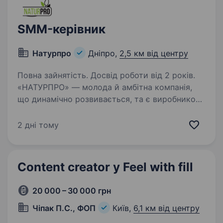
SMM-керівник
Натурпро
Дніпро,
2,5 км від центру
Повна зайнятість. Досвід роботи від 2 років.
«НАТУРПРО» — молода й амбітна компанія,
що динамічно розвивається, та є виробником
високоякісної косметики по догляду
за обличчям, тілом та волоссям. Вже 11 років
2 дні тому
ми впроваджуємо професійний підхід
до кожного етапу…
Content creator у Feel with fill
20 000 – 30 000 грн
Чіпак П.С., ФОП
Київ,
6,1 км від центру