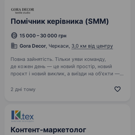
Помічник керівника (SMM)
15 000 – 30 000 грн
Gora Decor
, Черкаси,
3,0 км від центру
Повна зайнятість. Тільки уяви команду,
де кожен день — це новий простір, новий
проєкт і новий виклик, а виїзди на об'єкти —
частина живого процесу створення краси в
інтер'єрах. Це і є Gora Decor. Ми вже 16 років
2 дні тому
у текстильному дизайні…
Контент-маркетолог