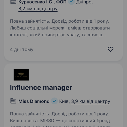
Курносенко І.С., ФОП
Дніпро,
8,2 км від центру
Повна зайнятість. Досвід роботи від 1 року.
Любиш соціальні мережі, вмієш створювати
контент, який привертає увагу, та хочеш
бачити реальний результат своєї роботи?
Компанія SERDENKO шукає контент-
4 дні тому
менеджера в команду в м. Дніпро. Нам
потрібна людина, яка…
Influence manager
Miss Diamond
Київ,
3,9 км від центру
Повна зайнятість. Досвід роботи від 1 року.
Вища освіта. MISSD — це спортивний бренд