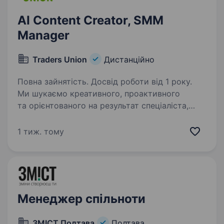
AI Content Creator, SMM
Manager
Traders Union
Дистанційно
Повна зайнятість. Досвід роботи від 1 року.
Ми шукаємо креативного, проактивного
та орієнтованого на результат спеціаліста,
який поєднує навички створення контенту
за допомогою AI та розвитку соціальних
1 тиж. тому
мереж. Ця роль ідеально підійде людині, яка
захоплюється…
Менеджер спільноти
ЗМІСТ Полтава
Полтава,