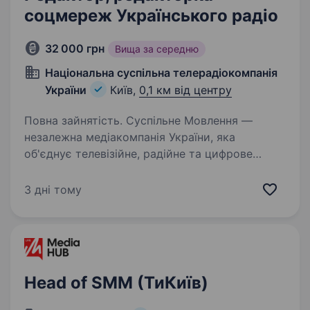
соцмереж Українського радіо
32 000 грн
Вища за середню
Національна суспільна телерадіокомпанія
України
Київ,
0,1 км від центру
Повна зайнятість. Суспільне Мовлення —
незалежна медіакомпанія України, яка
об'єднує телевізійне, радійне та цифрове
мовлення. Ми захищаємо свободи в Україні
та надаємо суспільству достовірну
3 дні тому
й збалансовану інформацію. Завдяки
широкій…
Head of SMM (ТиКиїв)