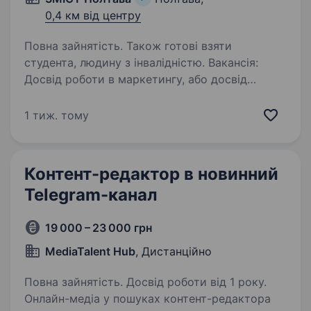
0,4 км від центру
Повна зайнятість. Також готові взяти
студента, людину з інвалідністю. Вакансія:
Досвід роботи в маркетингу, або досвід
роботи з івентами — перевага. Відсутність
досвіду роботи журналістом — також
1 тиж. тому
перевага. Обовʼязки: співпраця з бізнесами,
комунікація між редакцією та аудиторією,…
Контент-редактор в новинний
Telegram-канал
19 000 – 23 000 грн
MediaTalent Hub
, Дистанційно
Повна зайнятість. Досвід роботи від 1 року.
Онлайн-медіа у пошуках контент-редактора