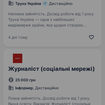
Труха Україна
Дистанційно
Неповна зайнятість. Досвід роботи від 1 року.
Труха Україна — одна з найбільших
медіамереж країни, яка щодня створює
контент для мільйонної аудиторії. Ми шукаємо
харизматичного SMM-менеджера TikTok-
4 дні тому
каналу, який не боїться камери, любить
сучасний контент та готовий…
Журналіст (соціальні мережі)
25 000 грн
Інформер
, Дистанційно
Повна зайнятість. Досвід роботи від 1 року.
Вища освіта. Вакансія: Журналіст (соціальні