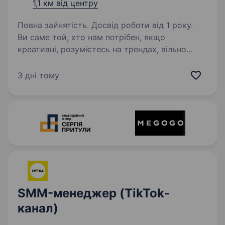
1,1 км від центру
Повна зайнятість. Досвід роботи від 1 року.
Ви саме той, хто нам потрібен, якщо
креативні, розумієтесь на трендах, вільно
відчуваєте себе перед камерою, вмієте писати
сценарії для відео Обов’язки: зйомки
3 дні тому
у розмовних відео на наших каналах у ТікТок
(музичний…
SMM-менеджер (TikTok-
канал)