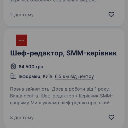
Що ви будете робити на цій посаді?
наповнювати контентом сторінки hromadske
2 дні тому
у Facebook, Telegram, Twitter: адаптувати
новини та тексти для соцмереж,…
Шеф-редактор, SMM-керівник
64 500 грн
Інформер
, Київ,
6,5 км від центру
Повна зайнятість. Досвід роботи від 1 року.
Вища освіта. Шеф-редактор / Керівник SMM-
напряму Ми шукаємо шеф-редактора, який
зможе очолити SMM-напрямок онлайн-медіа:
керувати командою, створювати матеріали
3 дні тому
для сайту, працювати в кадрі та розвивати