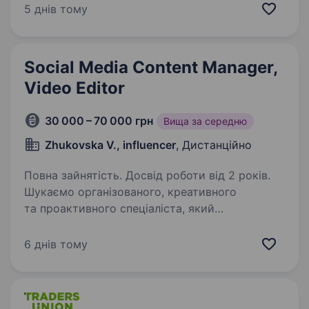
мільйонами переглядів. Один із наших
5 днів тому
основних напрямів — Minecraft-контент, який
щомісяця дивляться мільйони глядачів
по всьому світу. Зараз ми шукаємо…
Social Media Content Manager,
Video Editor
30 000 – 70 000 грн
Вища за середню
Zhukovska V., influencer
, Дистанційно
Повна зайнятість. Досвід роботи від 2 років.
Шукаємо організованого, креативного
та проактивного спеціаліста, який
допомагатиме нашій команді розвивати
соціальні мережі, планувати контент і
6 днів тому
створювати динамічні короткі відео для
Instagram, TikTok і YouTube…