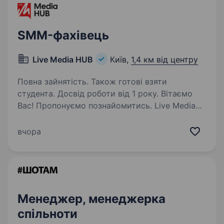
SMM-фахівець
Live Media HUB
Київ,
1,4 км від центру
Повна зайнятість. Також готові взяти
студента. Досвід роботи від 1 року. Вітаємо
Вас! Пропонуємо познайомитись. Live Media
HUB — український медіахолдинг, який
об'єднує медійні платформи: «Новини.LIVE» —
вчора
новинна платформа з фокусом
на оперативність, аналітику та пояснення
складних…
Менеджер, менеджерка
спільноти