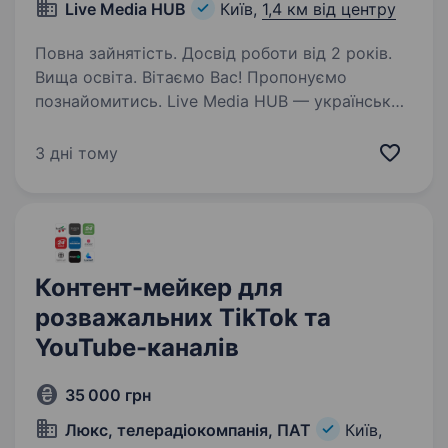
Live Media HUB
Київ,
1,4 км від центру
Повна зайнятість. Досвід роботи від 2 років.
Вища освіта. Вітаємо Вас! Пропонуємо
познайомитись. Live Media HUB — український
медіахолдинг, який об'єднує медійні
платформи: «Новини.LIVE» — новинна
3 дні тому
платформа з фокусом на оперативність,
аналітику та пояснення складних процесів…
Контент-мейкер для
розважальних TikTok та
YouTube-каналів
35 000 грн
Люкс, телерадіокомпанія, ПАТ
Київ,