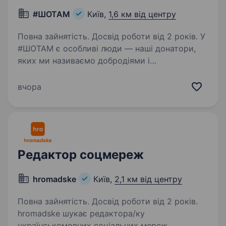
#ШОТАМ
Київ,
1,6 км від центру
Повна зайнятість. Досвід роботи від 2 років. У
#ШОТАМ є особливі люди — наші донатори,
яких ми називаємо добродіями і
добродійками. Це ті, хто підтримує наше
медіа гривнею і вірою в те, що добрі новини
вчора
та історії — важливі. Ми хочемо, щоб
ця спільнота росла,…
Редактор соцмереж
hromadske
Київ,
2,1 км від центру
Повна зайнятість. Досвід роботи від 2 років.
hromadske шукає редактора/ку
українськомовних соціальних мереж.