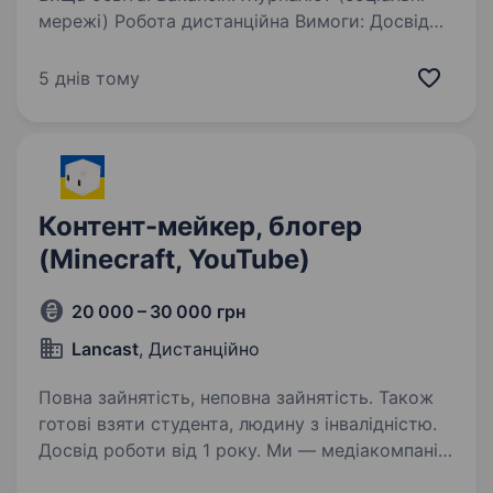
мережі) Робота дистанційна Вимоги: Досвід
роботи в журналістиці та роботі
з соціальними мережами від 1 року Досвід
5 днів тому
з роботою у соцмережах Instagram, Tik-Tok,
Facebook, YouTube…
Контент-мейкер, блогер
(Minecraft, YouTube)
20 000 – 30 000 грн
Lancast
, Дистанційно
Повна зайнятість, неповна зайнятість. Також
готові взяти студента, людину з інвалідністю.
Досвід роботи від 1 року. Ми — медіакомпанія,
яка створює та масштабує YouTube-проєкти з