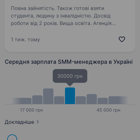
Повна зайнятість. Також готові взяти
студента, людину з інвалідністю. Досвід
роботи від 2 років. Вища освіта. Агенція
національної єдності — державна установа,
що перебуває у сфері управління Міністерства
1 тиж. тому
соціальної політики, сім'ї та єдності України.
Агенція реалізує ініціативи, спрямовані на
підтримку українців за кордоном,…
Середня зарплата SMM-менеджера
в Україні
30000 грн
17 000 грн
45 000 грн
Докладніше