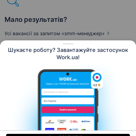
Мало результатів?
Усі вакансії за запитом
«smm-менеджер»
Шукаєте роботу? Завантажуйте застосунок
Work.ua!
Українська
Ресурси
Контакти
Про нас
Кар’єра
Новини Work.ua
Допомога
Умови використання