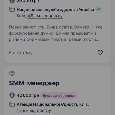
29 000 грн
Національна служба здоров'я України
Київ,
4,9 км від центру
Повна зайнятість. Вища освіта. Вимоги: Чітке
формулювання думки. Вміння працювати з
різними форматами текстів (релізи, пости
у соц мережі, комунікаційні розсилки). Вміння
створювати презентації. Впевнений
6 днів тому
користувач MS Office (особливо PowerPoint…
SMM-менеджер
42 000 грн
Вища за середню
Агенція Національної Єдності
, Київ,
1,5 км від центру