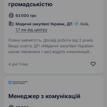
громадськістю
63 000 грн
Медичні закупівлі України, ДП
Київ,
1,7 км від центру
Повна зайнятість. Досвід роботи від 2 років.
Вища освіта. ДП «Медичні закупівлі України»
шукає Керівника (-цю) відділу комунікацій
та зв’язків з громадськістю. Покращувати
медичну систему в Україні — можливо це про
4 дні тому
тебе? Основна мета посади — розбудова
бренду організації,…
Менеджер з комунікацій