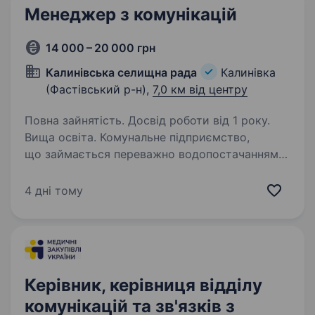
Менеджер з комунікацій
14 000 – 20 000 грн
Калинівська селищна рада
Калинівка
(Фастівський р-н),
7,0 км від центру
Повна зайнятість. Досвід роботи від 1 року.
Вища освіта. Комунальне підприємство,
що займається переважно водопостачанням
та водовідведенням, та обслуговуванням
комунальної інфраструктури, запрошує
4 дні тому
на роботу менеджира з комунікацій Вимоги:
повна вища освіта (журналістика,…
Керівник, керівниця відділу
комунікацій та зв'язків з