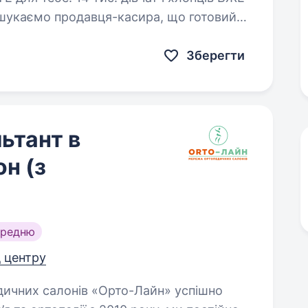
Зберегти
ьтант в
н (з
ередню
д центру