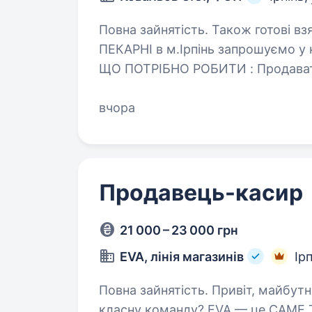
Повна зайнятість. Також готові взяти студента. У з
ПЕКАРНІ в м.Ірпінь запрошуємо у 
ЩО ПОТРІБНО РОБИТИ : Продавати свіжу, ароматну випічку, каву
та холодні нопої Прийм
вчора
Продавець-касир
21 000 – 23 000 грн
EVA, лінія магазинів
Ірп
Повна зайнятість. Привіт, майбутня зірко! Ти енергійний (а) і шукаєш
класну команду? EVA — це САМЕ ТЕ