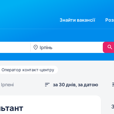
Знайти
вакансії
Роз
Оператор контакт-центру
Ірпені
за 30 днів, за датою
ьтант
З