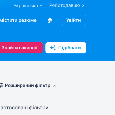
Роботодавцю
Українська
містити
резюме
Увійти
Знайти вакансії
Підібрати
Розширений фільтр
астосовані фільтри