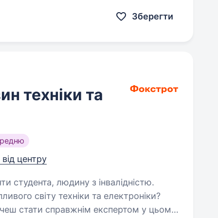
ванні з beauty-товарів…
Зберегти
ин техніки та
ередню
 від центру
яти студента, людину з інвалідністю.
пливого світу техніки та електроніки?
очеш стати справжнім експертом у цьому