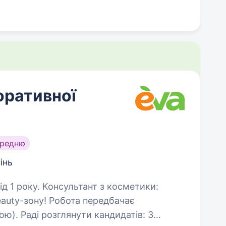
оративної
ередню
інь
нт з косметики:
eauty-зону! Робота передбачає
идатів: З