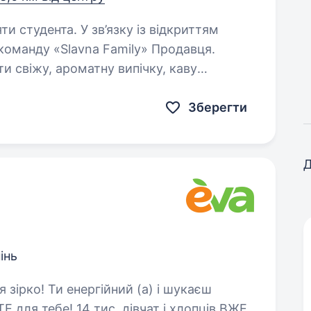
в’язку із відкриттям
команду «Slavna Family» Продавця.
ати участь у переобліку (щотижнево)…
Зберегти
Д
інь
 для тебе! 14 тис. дівчат і хлопців ВЖЕ