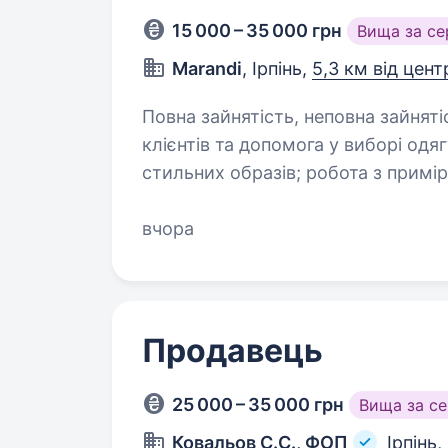
15 000 – 35 000 грн
Вища за с
Marandi
, Ірпінь,
5,3 км від цент
Повна зайнятість, неповна зайнятість. Основні обов’язки: конс
клієнтів та допомога у виборі одягу, взу
стильних образів; робота з приміркою та розмірами; підтримання порядку
та приємної атмосфери в магазині
вчора
Продавець
25 000 – 35 000 грн
Вища за с
Ковальов С.С., ФОП
Ірпінь,