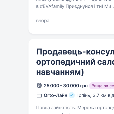
в #EVAfamily Приєднуйся і ти! Ми шукаємо продавця-касира, що готовий
(а) поділитися пристрастю…
вчора
Продавець-консул
ортопедичний сало
навчанням)
25 000 – 30 000 грн
Вища за с
Orto-Лайн
Ірпінь,
3,7 км ві
Повна зайнятість. Мережа ортопедичних салонів «Орто-Лайн» успішно