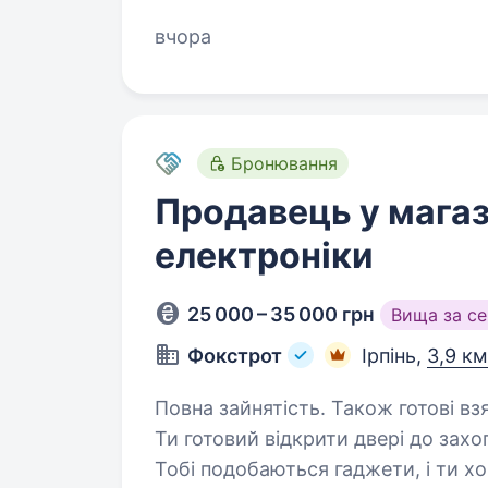
мінімальним досвідом у консульту
вчора
Бронювання
Продавець у магаз
електроніки
25 000 – 35 000 грн
Вища за с
Фокстрот
Ірпінь,
3,9 км
Повна зайнятість. Також готові вз
Ти готовий відкрити двері до захо
Тобі подобаються гаджети, і ти х