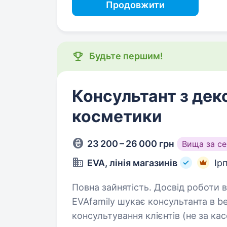
Продовжити
Будьте першим!
Консультант з дек
косметики
23 200 – 26 000 грн
Вища за с
EVA, лінія магазинів
Ірп
Повна зайнятість. Досвід роботи від 1 року. Консульта
EVAfamily шукає консультанта в b
консультування клієнтів (не за касою). Раді розглянути канд