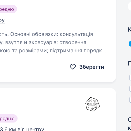
ередню
ру
К
ультація
ття й аксесуарів; створення
;…
Зберегти
ередню
3,6 км від центру