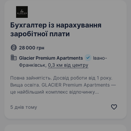
заробітної плати працівникам…
Бухгалтер із нарахування
заробітної плати
28 000 грн
Glacier Premium Apartments
Івано-
Франківськ,
0,3 км від центру
Повна зайнятість. Досвід роботи від 1 року.
Вища освіта. GLACIER Premium Apartments —
це найбільший комплекс відпочинку
найпопулярнішого гірськолижного курорту
Буковель. Glacier — це новий рівень
5 днів тому
гостинності і комфорту, сучасний дизайн
у кожній деталі, який створений…