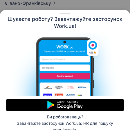
в Івано-Франківську
Шукаєте роботу? Завантажуйте застосунок
Work.ua!
Українська
Ресурси
Контакти
Про нас
Кар’єра
Новини Work.ua
Допомога
Умови використання
Роботодавцю
Ви роботодавець?
© 2006–2026 Work.ua. Сервіс пошуку роботи №1 в
Завантажте застосунок Work.ua: HR
для пошуку
Україні.
працівників.