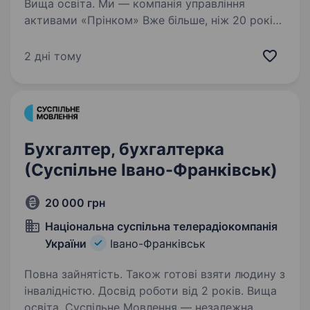
Вища освіта. Ми — компанія управління
активами «Прінком» Вже більше, ніж 20 років
ми активно допомагаємо нашим клієнтам
знаходити ефективні рішення щодо
2 дні тому
інвестування та збереження коштів,
управляємо фондами та працюємо з іншими…
Бухгалтер, бухгалтерка
(Суспільне Івано-Франківськ)
20 000 грн
Національна суспільна телерадіокомпанія
України
Івано-Франківськ
Повна зайнятість. Також готові взяти людину з
інвалідністю. Досвід роботи від 2 років. Вища
освіта. Суспільне Мовлення — незалежна