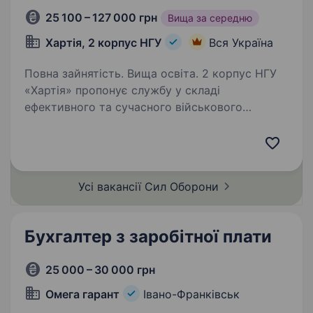
25 100 – 127 000 грн
Вища за середню
Хартія, 2 корпус НГУ
Вся Україна
Повна зайнятість. Вища освіта. 2 корпус НГУ
«Хартія» пропонує службу у складі
ефективного та сучасного військового
підрозділу з якісним навчанням, підготовкою,
та можливістю професійного зростання і
реалізації свого потенціалу. Ми цінуємо ваш…
Усі вакансії Сил
Оборони
Бухгалтер з заробітної плати
25 000 – 30 000 грн
Омега гарант
Івано-Франківськ