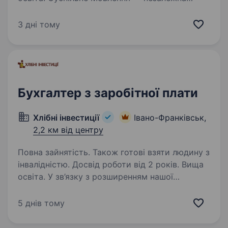
медіакомпанія України, яка об'єднує
телевізійне, радійне та цифрове мовлення.
3 дні тому
Ми захищаємо свободи в Україні та надаємо
суспільству достовірну й збалансовану
інформацію. Завдяки широкій…
Бухгалтер з заробітної плати
Хлібні інвестиції
Івано-Франківськ,
2,2 км від центру
Повна зайнятість. Також готові взяти людину з
інвалідністю. Досвід роботи від 2 років. Вища
освіта. У зв’язку з розширенням нашої
команди та зростанням обсягів роботи, ми
відкриваємо додаткову вакансію
5 днів тому
на бухгалтера із заробітної плати Основні
обов’язки: Нарахування та розрахунок