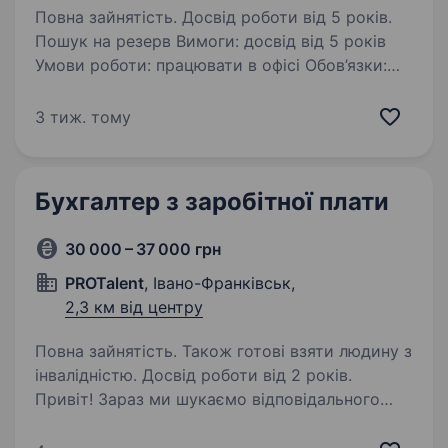
Повна зайнятість. Досвід роботи від 5 років.
Пошук на резерв Вимоги: досвід від 5 років
Умови роботи: працювати в офісі Обов’язки:
вести бухгалтерський облік
3 тиж. тому
Бухгалтер з заробітної плати
30 000 – 37 000 грн
PROTalent
, Івано-Франківськ,
2,3 км від центру
Повна зайнятість. Також готові взяти людину з
інвалідністю. Досвід роботи від 2 років.
Привіт! Зараз ми шукаємо відповідального
та уважного бухгалтера з заробітної плати
в компанію, яка стрімко розвивається,