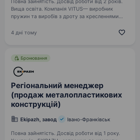
Повна зайнятість. Досвід роботи від 2 років.
Вища освіта. Компанія VITUS— виробник
пружин та виробів з дроту за кресленнями
та технічними завданнями клієнтів. Основні
клієнти — промислові підприємства,
4 дні тому
виробники обладнання, машинобудівні
та виробничі компанії. Шукаємо…
Бронювання
Регіональний менеджер
(продаж металопластикових
конструкцій)
Ekipazh, завод
Івано-Франківськ
Повна зайнятість. Досвід роботи від 1 року.