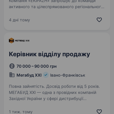
Компанія «EKIPAZH» запрошує до команди
активного та цілеспрямованого регіонального
менеджера для розвитку продажів
металопластикових та алюмінієвих
4 дні тому
конструкцій у Івано-Франківській області
Обов’язки: розвиток та…
Керівник відділу продажу
70 000 – 90 000 грн
Мегабуд ХХІ
Івано-Франківськ
Повна зайнятість. Досвід роботи від 5 років.
МЕГАБУД ХХІ — одна з провідних компаній
Західної України у сфері дистрибуції
будівельно-оздоблювальних матеріалів. Понад
20 років ми розвиваємо партнерську мережу,
1 тиж. тому