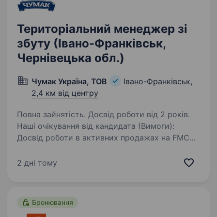
Територіальний менеджер зі
збуту (Івано-Франківськ,
Чернівецька обл.)
Чумак Україна, ТОВ
Івано-Франківськ,
2,4 км від центру
Повна зайнятість. Досвід роботи від 2 років.
Наші очікування від кандидата (Вимоги):
Досвід роботи в активних продажах на FMCG-
ринку від 3 років (обов'язково). Успішний
досвід управління торговою командою,
2 дні тому
навчання та розвитку підлеглих. Досвід
роботи…
Бронювання