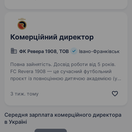
співпрацюємо з провідними українськими та
європейськими…
Комерційний директор
ФК Ревера 1908, ТОВ
Івано-Франківськ
Повна зайнятість. Досвід роботи від 5 років.
FC Revera 1908 — це сучасний футбольний
проєкт із повноцінною дитячою академією (усі
вікові групи), яка вже сьогодні об'єднує
велику кількість юних футболістів і формує
3 тиж. тому
майбутнє регіонального футболу.
Ми будуємо…
Середня зарплата комерційного директора
в Україні