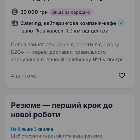
30 000 грн
Вища за середню
Catering, кейтерингова компанія-кафе
Івано-Франківськ,
1,0 км від центру
Повна зайнятість. Досвід роботи від 1 року.
E2Go — сервіс доставки правильного
харчування в Івано-Франківську № 1 у пошуку
свого найкращого старшого адміністротора
Ми пропонуємо корисне збалансоване
4 дні тому
та здорове харчування на виніс
та з доставкою Шукаємо у свою…
Резюме — перший крок
до
нової роботи
Не більше 3 хвилин
Щоб створити та розмістити ваше
резюме.