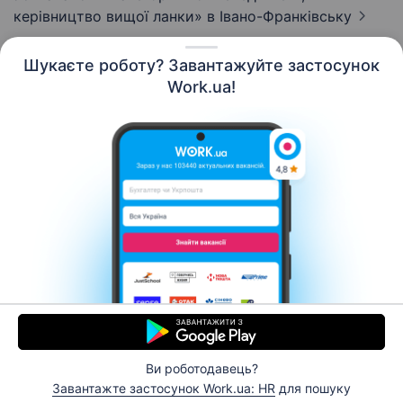
керівництво вищої ланки»
в Івано-Франківську
Шукаєте роботу? Завантажуйте застосунок
Work.ua!
Українська
Ресурси
Контакти
Про нас
Кар’єра
Новини Work.ua
Допомога
Умови використання
Роботодавцю
Ви роботодавець?
© 2006–2026 Work.ua. Сервіс пошуку роботи №1 в
Завантажте застосунок Work.ua: HR
для пошуку