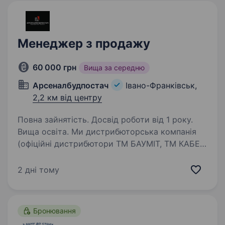
Менеджер з продажу
60 000 грн
Вища за середню
Арсеналбудпостач
Івано-Франківськ,
2,2 км від центру
Повна зайнятість. Досвід роботи від 1 року.
Вища освіта. Ми дистрибюторська компанія
(офіційні дистрибютори ТМ БАУМІТ, ТМ КАБЕ)
з великими складськими площами в Івано-
Франківську та офісом, а незабаром і
2 дні тому
фірмінним ПЕРШИМ магазином цілої мережі
будівельних центрів комплектування…
Бронювання