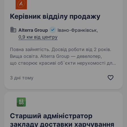
Керівник відділу продажу
Alterra Group
Івано-Франківськ,
0,9 км від центру
Повна зайнятість. Досвід роботи від 2 років.
Вища освіта. Alterra Group — девелопер,
що створює красиві об`єкти нерухомості для
лідерів нової формації. Компанія автор 9
девелоперських проєктів ввела
3 дні тому
в експлуатацію понад 140 тис. м2 в пайплайні
проєктів на 416 300 м2. …
Старший адміністратор
закладу доставки харчування