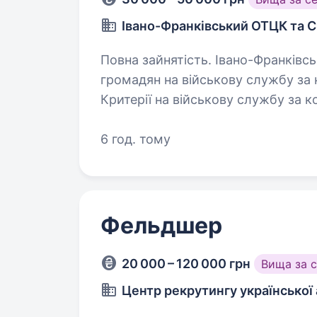
Івано-Франківський ОТЦК та 
Повна зайнятість. Івано-Франківський ОТЦК та СП проводить набір
громадян на військову службу за к
Критерії на військову службу за контрактом: вік д
загальна середня освіта…
6 год. тому
Фельдшер
20 000 – 120 000 грн
Вища за 
Центр рекрутингу української 