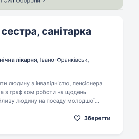
ії Сил
Оборони
сестра, санітарка
нічна лікарня
, Івано-Франківськ,
яти людину з інвалідністю, пенсіонера.
а з графіком роботи на щодень
йливу людину на посаду молодшої
ку обласну клінічну лікарню. Основні
Зберегти