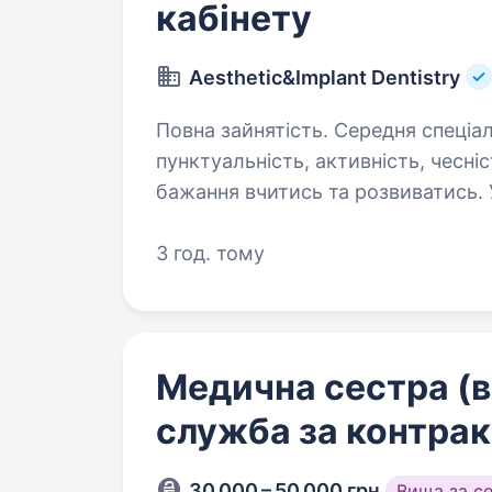
кабінету
Aesthetic&Implant Dentistry
Повна зайнятість. Середня спеціальна освіта. Ви
пунктуальність, активність, чесні
бажання вчитись та розвиватись.
на співбесіді. Обов’язки: Всі дет
3 год. тому
Медична сестра (в
служба за контра
30 000 – 50 000 грн
Вища за с