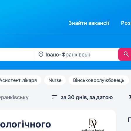
Знайти
вакансії
Роз
Асистент лікаря
Nurse
Військовослужбовець
Франківську
за 30 днів, за датою
ологічного