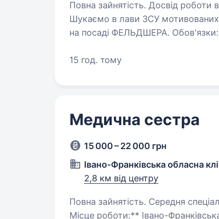
Повна зайнятість. Досвід роботи ві
Шукаємо в лави ЗСУ мотивованих
на посаді ФЕЛЬДШЕРА. Обов'язки: евакуація поранених до батальйонног
медичного пункту; надання медичної допомоги; медичний супровід
хворих…
15 год. тому
Медична сестра
15 000 – 22 000 грн
Івано-Франківська обласна клі
2,8 км від центру
Повна зайнятість. Середня спеціальна освіта. Вакансія
Місце роботи:** Івано-Франківська