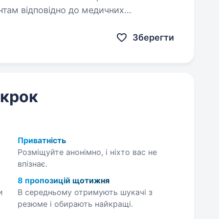
нтам відповідно до медичних
роцедур згідно з медичними…
Зберегти
 крок
Приватність
Розміщуйте анонімно, і ніхто вас не
впізнає.
8 пропозицій щотижня
и
В середньому отримують шукачі з
резюме і обирають найкращі.