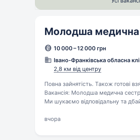
Усі ваканс
Молодша медична 
10 000 – 12 000 грн
Івано-Франківська обласна клі
2,8 км від центру
Повна зайнятість. Також готові вз
Вакансія: Молодша медична сестр
Ми шукаємо відповідальну та дба
медичної сестри у Івано-Франківсь
обов’язки включають…
вчора