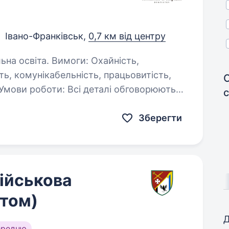
Івано-Франківськ,
0,7 км від центру
моги: Охайність,
сть, комунікабельність, працьовитість,
 Умови роботи: Всі деталі обговорюються
алі обговорюються…
Зберегти
ійськова
ктом)
Д
ередню