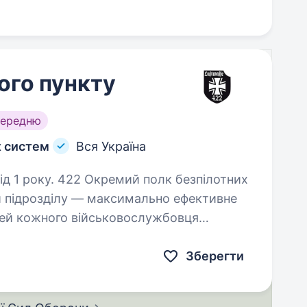
го пункту
середню
х систем
Вся Україна
полк безпілотних
и підрозділу — максимально ефективне
тей кожного військовослужбовця
ьтату. Наша мета — забезпечити…
Зберегти