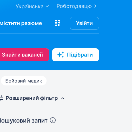
Роботодавцю
Українська
містити
резюме
Увійти
Знайти вакансії
Підібрати
Бойовий медик
Розширений фільтр
Пошуковий запит