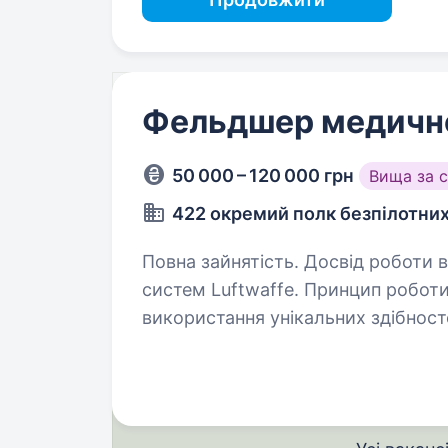
Фельдшер медично
50 000 – 120 000 грн
Вища за 
422 окремий полк безпілотни
Повна зайнятість. Досвід роботи від 1 року. 422 Окремий 
систем Luftwaffe. Принцип робот
використання унікальних здібнос
та досягнення визначеного резул