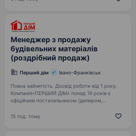
діяльності В2В є оптова торгівля групи
товарів: канцелярія, папір…
Менеджер з продажу
будівельних матеріалів
(роздрібний продаж)
Перший дім
Івано-Франківськ
Повна зайнятість. Досвід роботи від 1 року.
Компанія«ПЕРШИЙ ДІМ» понад 19 років є
офіційним постачальником (дилером,
дистриб’ютором, представником) провідних
вітчизняних та європейських виробників
15 год. тому
будівельних матеріалів, представлених
на ринку України. «ПЕРШИЙ…