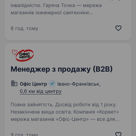
інвалідністю. Гаряча Точка — мережа
магазинів інженерної сантехніки
та опалювальних систем. Сантехніка —
це мистецтво, що приносить комфорт і
8 год. тому
затишок у кожен дім. Тому команда магазину
Гарячої Точки, працює, щоб ваше життя
стало…
Менеджер з продажу (В2В)
Офіс Центр
Івано-Франківськ,
0,6 км від центру
Повна зайнятість. Досвід роботи від 1 року.
Незакінчена вища освіта. Компанія «Корвет»
мережа магазинів «Офіс-Центр» — все для
офісу, навчання та творчості. Поєднує в собі
В2С та В2В сегменти. Основними напрямками
9 год. тому