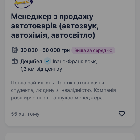
Менеджер з продажу
автотоварів (автозвук,
автохімія, автосвітло)
30 000 – 50 000 грн
Вища за середню
Децибел
Івано-Франківськ,
1,3 км від центру
Повна зайнятість. Також готові взяти
студента, людину з інвалідністю. Компанія
розширяє штат та шукає менеджера
з продажу. Категорія товарів — автомобільні
товари (автозвук, автохімія, автосвітло).
55 хв. тому
Вимоги: Навички продажника Вміння активно
продавати Комунікабельність Порядність…