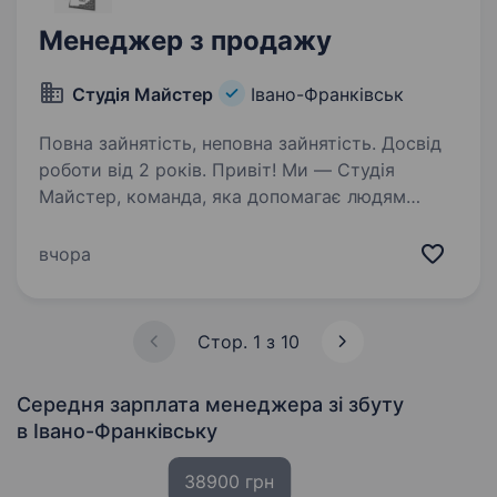
Менеджер з продажу
Студія Майстер
Івано-Франківськ
Повна зайнятість, неповна зайнятість. Досвід
роботи від 2 років. Привіт! Ми — Студія
Майстер, команда, яка допомагає людям
створювати затишні будинки та квартири
у Києві, Житомирі та інших містах. Якщо тобі
вчора
подобається працювати в сфері ремонту
та будівництва, маєш бажання розвиватися…
Стор. 1 з 10
Середня зарплата менеджера зі збуту
в Івано-Франківську
38900 грн