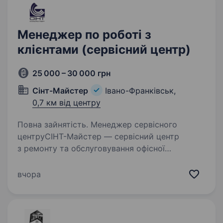
Менеджер по роботі з
клієнтами (сервісний центр)
25 000 – 30 000 грн
Сінт-Майстер
Івано-Франківськ,
0,7 км від центру
Повна зайнятість. Менеджер сервісного
центруСІНТ-Майстер — сервісний центр
з ремонту та обслуговування офісної
техніки — запрошує в команду менеджера
по роботі з клієнтами. Це робота для людини,
вчора
яка любить спілкування, вміє організовувати…