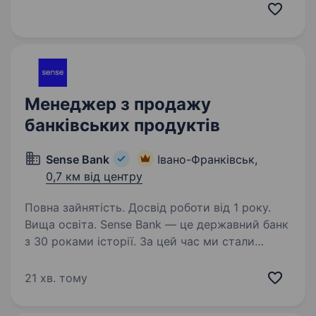
сантехнічного та теплотехнічного обладнання.
Ми маємо власне виробництво,…
Менеджер з продажу
банківських продуктів
Sense Bank
Івано-Франківськ,
0,7 км від центру
Повна зайнятість. Досвід роботи від 1 року.
Вища освіта. Sense Bank — це державний банк
з 30 роками історії. За цей час ми стали
не просто місцем для роботи, а спільнотою
з 4000 людей, де кожен присвячений місії —
21 хв. тому
створювати сенси, щоб здійснювались мрії
українців. Шукаємо…