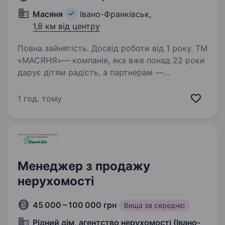
Масяня
Івано-Франківськ,
1,8 км від центру
Повна зайнятість. Досвід роботи від 1 року. ТМ
«МАСЯНЯ»— компанія, яка вже понад 22 роки
дарує дітям радість, а партнерам —
стабільність та надійність у сфері продажу
іграшок і товарів для дітей. Ми не просто
1 год. тому
продаємо продукцію — ми допомагаємо
нашим клієнтам…
Менеджер з продажу
нерухомості
45 000 – 100 000 грн
Вища за середню
Рідний дім, агентство нерухомості (Івано-