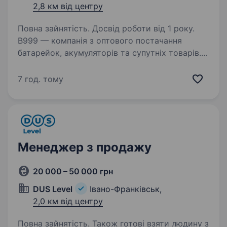
2,8 км від центру
Повна зайнятість. Досвід роботи від 1 року.
B999 — компанія з оптового постачання
батарейок, акумуляторів та супутніх товарів.
Ми працюємо з клієнтами по всій Україні
та розвиваємо напрямок оптових продажів.
7 год. тому
Шукаємо менеджера, який допоможе нашим
клієнтам…
Менеджер з продажу
20 000 – 50 000 грн
DUS Level
Івано-Франківськ,
2,0 км від центру
Повна зайнятість. Також готові взяти людину з