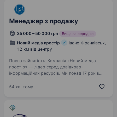
Менеджер з продажу
35 000 – 50 000 грн
Вища за середню
Новий медіа простір
Івано-Франківськ,
1,2 км від центру
Повна зайнятість. Компанія «Новий медіа
простір» — лідер серед довідково-
інформаційних ресурсів. Ми понад 17 років
активно розвиваємося у 50 містах, маємо
160+ співробітників та 8000+ постійних
54 хв. тому
клієнтів. Наш продукт- це List.in.ua…