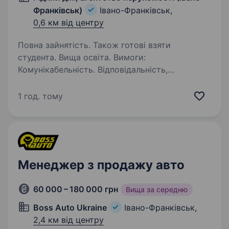
Франківськ)
Івано-Франківськ,
0,6 км від центру
Повна зайнятість. Також готові взяти
студента. Вища освіта. Вимоги:
Комунікабельність. Відповідальність,
активність та орієнтація на результат.
Бажання навчатися та розвиватися. Вміння
1 год. тому
працювати з людьми. Досвід у нерухомості
не потрібен — ми навчаємо з нуля.…
Менеджер з продажу авто
60 000 – 180 000 грн
Вища за середню
Boss Auto Ukraine
Івано-Франківськ,
2,4 км від центру