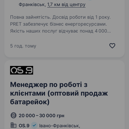
Франківськ,
1,7 км від центру
Повна зайнятість. Досвід роботи від 1 року.
PRET забезпечує бізнес енергоресурсами.
Якість наших послуг відчуває понад 4 000
підприємств зі всієї України, з якими
ми сформували та розвиваємо надійні
5 год. тому
партнерські відносини.Ключовими
напрямками діяльності PRET…
Менеджер по роботі з
клієнтами (оптовий продаж
батарейок)
20 000 – 30 000 грн
OS.9
Івано-Франківськ,