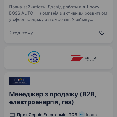
Повна зайнятість. Досвід роботи від 1 року.
BOSS AUTO — компанія з активним розвитком
у сфері продажу автомобілів. У зв’язку
з розширенням команди запрошуємо
менеджера з продажу авто. Обов’язки:
2 год. тому
консультація клієнтів та обробка вхідних
звернень; підбір…
Менеджер з продажу (B2B,
електроенергія, газ)
Прет Сервіс Енергозмін, ТОВ
Івано-