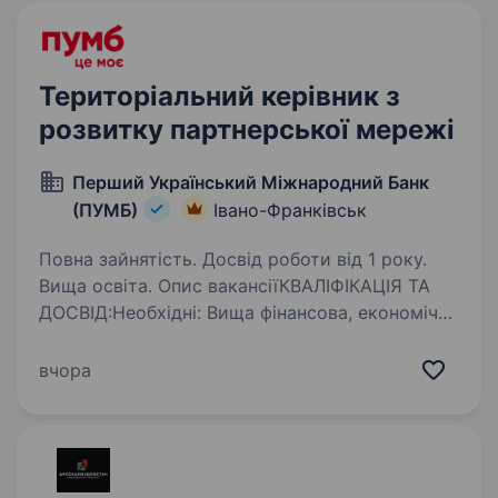
Територіальний керівник з
розвитку партнерської мережі
Перший Український Міжнародний Банк
(ПУМБ)
Івано-Франківськ
Повна зайнятість. Досвід роботи від 1 року.
Вища освіта. Опис вакансіїКВАЛІФІКАЦІЯ ТА
ДОСВІД:Необхідні: Вища фінансова, економічна
або юридична освіта; Досвід роботи від 6-ти
місяців в Роздрібному бізнесі; Хороші навички
вчора
комунікацій та продажів; Ваша роль: …