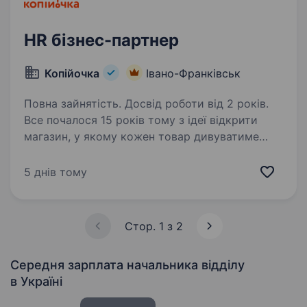
HR бізнес-партнер
Копійочка
Івано-Франківськ
Повна зайнятість. Досвід роботи від 2 років.
Все почалося 15 років тому з ідеї відкрити
магазин, у якому кожен товар дивуватиме
покупця та даруватиме нові враження. Зараз
мережа «Копійочка» налічує 560 магазинів
5 днів тому
у 16 областях України, а в нашій команді —
більш…
Стор. 1 з 2
Середня зарплата начальника відділу
в Україні