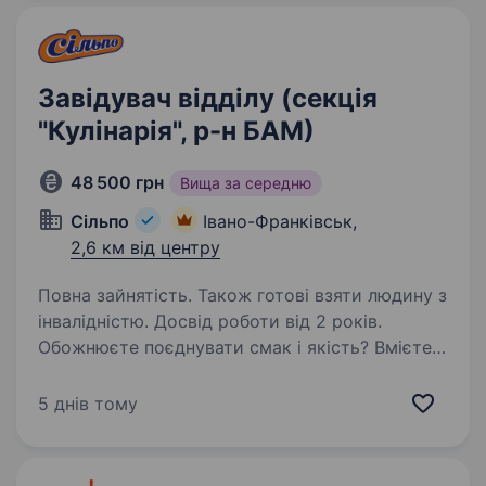
категорії)…
Завідувач відділу (секція
"Кулінарія", р-н БАМ)
48 500 грн
Вища за середню
Сільпо
Івано-Франківськ,
2,6 км від центру
Повна зайнятість. Також готові взяти людину з
інвалідністю. Досвід роботи від 2 років.
Обожнюєте поєднувати смак і якість? Вмієте
керувати виробничим процесом? Запрошуємо
в нашу в команду власного виробництва
5 днів тому
«Сільпо»! Що потрібно робити Керувати
злагодженою роботою виробничої зони
Контролювати…