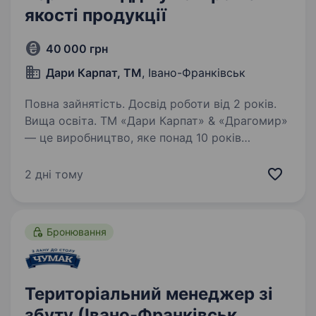
якості продукції
40 000 грн
Дари Карпат, ТМ
, Івано-Франківськ
Повна зайнятість. Досвід роботи від 2 років.
Вища освіта. ТМ «Дари Карпат» & «Драгомир»
— це виробництво, яке понад 10 років
спеціалізується на створенні масло-жирової
продукції твердого сиру та сирного продукту,
2 дні тому
молока, кефіру, сметани, сметанного продукту
та кисломолочного…
Бронювання
Територіальний менеджер зі
збуту (Івано-Франківськ,