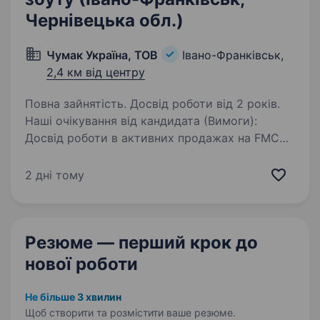
Чернівецька обл.)
Чумак Україна, ТОВ
Івано-Франківськ,
2,4 км від центру
Повна зайнятість. Досвід роботи від 2 років.
Наші очікування від кандидата (Вимоги):
Досвід роботи в активних продажах на FMCG-
ринку від 3 років (обов'язково). Успішний
досвід управління торговою командою,
2 дні тому
навчання та розвитку підлеглих. Досвід
роботи…
Резюме — перший крок
до
нової роботи
Не більше 3 хвилин
Щоб створити та розмістити ваше
резюме.