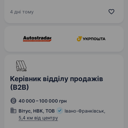
свого найкращого старшого адміністротора
Ми пропонуємо корисне збалансоване
4 дні тому
та здорове харчування на виніс
та з доставкою Шукаємо у свою…
Керівник відділу продажів
(В2В)
40 000 – 100 000 грн
Вітус, НВК, ТОВ
Івано-Франківськ,
5,4 км від центру