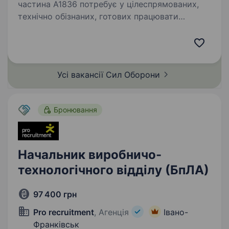
частина А1836 потребує у цілеспрямованих,
технічно обізнаних, готових працювати
з сучасними засобами зв’язку фахівцями, які
готові отримувати нові знання
та застосовувати їх у підтриманні оборонної
здатності…
Усі вакансії Сил
Оборони
Бронювання
Начальник виробничо-
технологічного відділу (БпЛА)
97 400 грн
Pro recruitment
, Агенція
Івано-
Франківськ