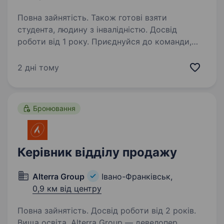
Повна зайнятість. Також готові взяти
студента, людину з інвалідністю. Досвід
роботи від 1 року. Приєднуйся до команди,
що виробляє роботизовані комплекси, які
допомагають нашим військовим. Це не просто
2 дні тому
робота — це можливість робити свій внесок
у захист країни, працюючи в надійному тилу.
Ми в пошуку досвідченого…
Бронювання
Керівник відділу продажу
Alterra Group
Івано-Франківськ,
0,9 км від центру
Повна зайнятість. Досвід роботи від 2 років.
Вища освіта. Alterra Group — девелопер,