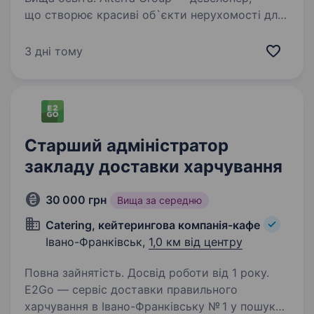
що створює красиві об`єкти нерухомості для
лідерів нової формації. Компанія автор 9
девелоперських проєктів ввела
3 дні тому
в експлуатацію понад 140 тис. м2 в пайплайні
проєктів на 416 300 м2. …
Старший адміністратор
закладу доставки харчування
30 000 грн
Вища за середню
Catering, кейтерингова компанія-кафе
Івано-Франківськ,
1,0 км від центру
Повна зайнятість. Досвід роботи від 1 року.
E2Go — сервіс доставки правильного
харчування в Івано-Франківську № 1 у пошуку