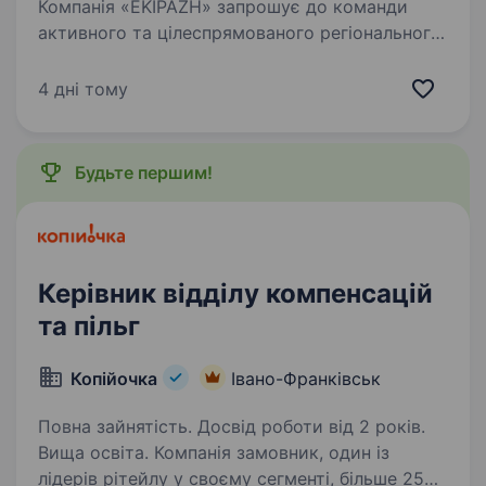
Компанія «EKIPAZH» запрошує до команди
активного та цілеспрямованого регіонального
менеджера для розвитку продажів
металопластикових та алюмінієвих
4 дні тому
конструкцій у Івано-Франківській області
Обов’язки: розвиток та…
Будьте першим!
Керівник відділу компенсацій
та пільг
Копійочка
Івано-Франківськ
Повна зайнятість. Досвід роботи від 2 років.
Вища освіта. Компанія замовник, один із
лідерів рітейлу у своєму сегменті, більше 2500