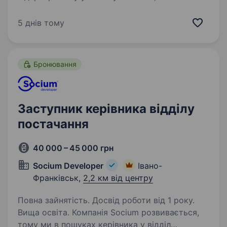
тис. співробітників запрошує до своєї команди
КЕРІВНИКА ПІЛЬГ ТА КОМПЕНСАЦІЙ. Наш
5 днів тому
кандидат: Має аналітичне та системне
мислення Орієнтований…
Бронювання
Заступник керівника відділу
постачання
40 000 – 45 000 грн
Socium Developer
Івано-
Франківськ,
2,2 км від центру
Повна зайнятість. Досвід роботи від 1 року.
Вища освіта. Компанія Socium розвивається,
тому ми в пошуках керівника у відділ