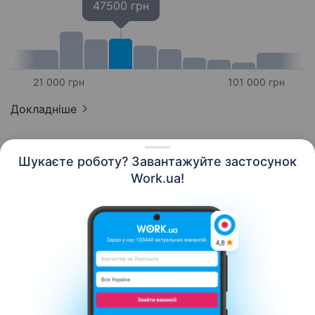
47500 грн
21 000 грн
101 000 грн
Докладніше
Шукаєте роботу? Завантажуйте застосунок
Work.ua!
Українська
Ресурси
Контакти
Про нас
Кар’єра