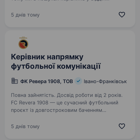
постачання! Вимоги: Вища освіта; Досвід
роботи на керівній посаді ; Досвід роботи у
5 днів тому
відділі постачання ; Бажання навчатись,
та розвиватись;…
Керівник напрямку
футбольної комунікації
ФК Ревера 1908, ТОВ
Івано-Франківськ
Повна зайнятість. Досвід роботи від 2 років.
FC Revera 1908 — це сучасний футбольний
проєкт із довгостроковим баченням
та амбіцією побудувати системний і фінансово
стабільний клуб нового типу. Ми розвиваємо:
5 днів тому
повноцінну дитячу академію (усі вікові