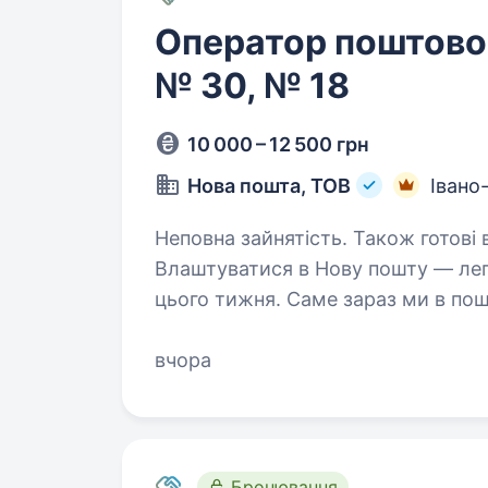
Оператор поштовог
№ 30, № 18
10 000 – 12 500 грн
Нова пошта, ТОВ
Івано
Неповна зайнятість. Також готові 
Влаштуватися в Нову пошту — лег
цього тижня. Саме зараз ми в пош
Ти шукаєш? Ми гарантуємо: Білу заробітну плату, що виплачується двічі
на…
вчора
Бронювання