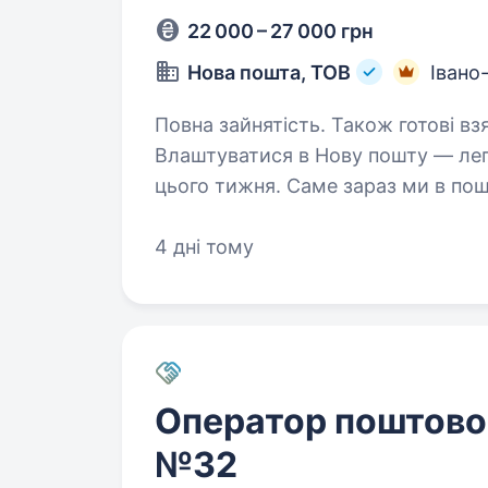
22 000 – 27 000 грн
Нова пошта, ТОВ
Івано
Повна зайнятість. Також готові вз
Влаштуватися в Нову пошту — лег
цього тижня. Саме зараз ми в пош
Ти шукаєш? Ми гарантуємо: Білу заробітну плату, що виплачується двічі
на…
4 дні тому
Оператор поштовог
№32