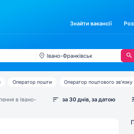
Знайти
вакансії
Роз
я
Оператор пошти
Оператор поштового зв'язку
лення в Івано-
за 30 днів, за датою