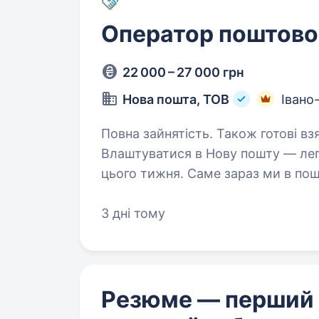
Оператор поштовог
22 000 – 27 000 грн
Нова пошта, ТОВ
Івано
Повна зайнятість. Також готові вз
Влаштуватися в Нову пошту — лег
цього тижня. Саме зараз ми в пош
Ти шукаєш? Ми гарантуємо: Білу заробітну плату, що виплачується двічі
на…
3 дні тому
Резюме — перший