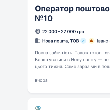
Оператор поштовог
№10
22 000 – 27 000 грн
Нова пошта, ТОВ
Івано
Повна зайнятість. Також готові вз
Влаштуватися в Нову пошту — лег
цього тижня. Саме зараз ми в пош
Ти шукаєш? Ми гарантуємо: Білу заробітну плату, що виплачується двічі
на…
вчора