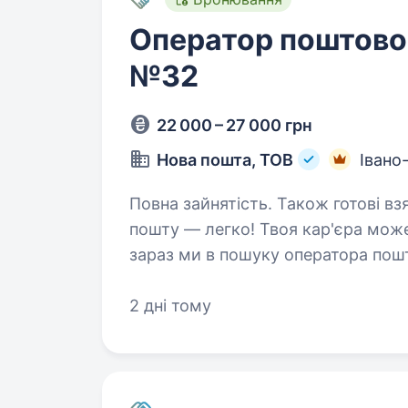
Оператор поштовог
№32
22 000 – 27 000 грн
Нова пошта, ТОВ
Івано
Повна зайнятість. Також готові взяти студента. 
пошту — легко! Твоя кар'єра мож
зараз ми в пошуку оператора пошт
Ми гарантуємо: Білу зар
2 дні тому