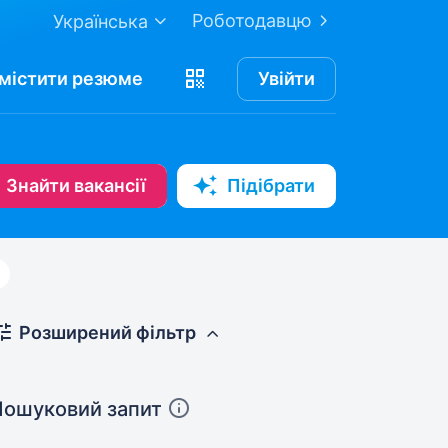
Роботодавцю
Українська
містити
резюме
Увійти
Знайти вакансії
Підібрати
Розширений фільтр
Пошуковий запит