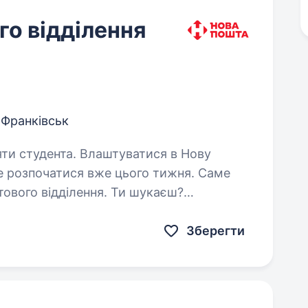
о відділення
-Франківськ
Влаштуватися в Нову
е розпочатися вже цього тижня. Саме
ового відділення. Ти шукаєш?
обітну плату, що виплачується двічі на…
Зберегти