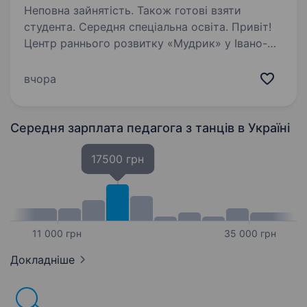
Неповна зайнятість. Також готові взяти
студента. Середня спеціальна освіта. Привіт!
Центр раннього розвитку «Мудрик» у Івано-
Франківську шукає хореографа, який
допоможе дітям відкривати світ танцю, руху
вчора
та творчості. Що ти будеш робити: Проводити
заняття з хореографії для дітей 3−5 років,…
Середня зарплата педагога з танців
в Україні
17500 грн
11 000 грн
35 000 грн
Докладніше