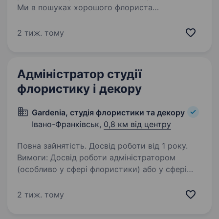
Ми в пошуках хорошого флориста
на постійний період. Бажаний досвід роботи
флористом від 2 років. У нас рідко відкрита
2 тиж. тому
така вакансія Тому, якщо Ви впевнені у своїх
навичках- будемо раді знайомству)…
Адміністратор студії
флористику і декору
Gardenia, студія флористики та декору
Івано-Франківськ,
0,8 км від центру
Повна зайнятість. Досвід роботи від 1 року.
Вимоги: Досвід роботи адміністратором
(особливо у сфері флористики) або у сфері
сервісу від 1 року буде перевагою. Високий
рівень комунікації та любов до роботи
2 тиж. тому
з людьми. Грамотна усна та письмова
українська…