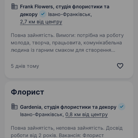
Frank Flowers, студія флористики та
декору
Івано-Франківськ,
2,7 км від центру
Повна зайнятість. Вимоги: потрібна на роботу
молода, творча, працьовита, комунікабельна
людина із гарним смаком для створення
та продажу квіткових композицій та букетів.
Обов’язки: консультації клієнтів, створення
5 днів тому
квіткових…
Флорист
Gardenia, студія флористики та декору
Івано-Франківськ,
0,8 км від центру
Повна зайнятість, неповна зайнятість. Досвід
роботи від 2 років. Вакансія: Флорист