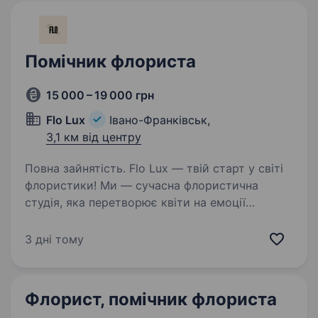
Помічник флориста
15 000 – 19 000 грн
Flo Lux
Івано-Франківськ,
3,1 км від центру
Повна зайнятість. Flo Lux — твій старт у світі
флористики! Ми — сучасна флористична
студія, яка перетворює квіти на емоції
та шедеври. У нас дружня команда, де кожен
може проявити креативність і навчитися
3 дні тому
новому щодня. Тут ти зможеш…
Флорист, помічник флориста