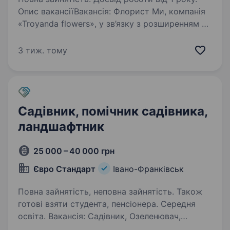
Опис вакансіїВакансія: Флорист Ми, компанія
«Troyanda flowers», у зв’язку з розширенням та
відкриттям ще однієї точки в місті, шукаємо
Флориста із досвідом роботи. Вимоги: Досвід
3 тиж. тому
роботи від 1 року у сфері флористики…
Садівник, помічник садівника,
ландшафтник
25 000 – 40 000 грн
Євро Стандарт
Івано-Франківськ
Повна зайнятість, неповна зайнятість. Також
готові взяти студента, пенсіонера. Середня
освіта. Вакансія: Садівник, Озеленювач,
Ландшафник Місце роботи: Івано-Франківськ