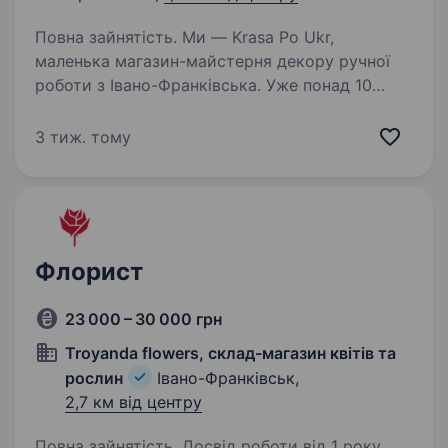
Повна зайнятість. Ми — Krasa Po Ukr,
маленька магазин-майстерня декору ручної
роботи з Івано-Франківська. Уже понад 10
років ми створюємо красиві речі, які роблять
свята особливими, а також пропонуємо
3 тиж. тому
матеріали для творчості, текстиль…
Флорист
23 000 – 30 000 грн
Troyanda flowers, склад-магазин квітів та
рослин
Івано-Франківськ,
2,7 км від центру
Повна зайнятість. Досвід роботи від 1 року.