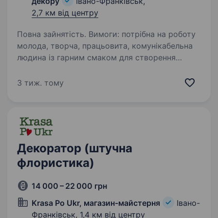
декору
Івано-Франківськ,
2,7 км від центру
Повна зайнятість. Вимоги: потрібна на роботу
молода, творча, працьовита, комунікабельна
людина із гарним смаком для створення
та продажу квіткових композицій та букетів.
Умови роботи: Обов’язки: консультації клієнтів,
3 тиж. тому
…
Декоратор (штучна
флористика)
14 000 – 22 000 грн
Krasa Po Ukr, магазин-майстерня
Івано-
Франківськ,
1,4 км від центру