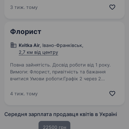
Компанія «Євро Стандарт» шукає в команду
3 тиж. тому
садівника для догляду та створення
ландшафтних обєктів комерційного
та особистого призначення. …
Флорист
Kvitka Air
, Івано-Франківськ,
2,7 км від центру
Повна зайнятість. Досвід роботи від 1 року.
Вимоги: Флорист, привітність та бажання
вчитися Умови роботи:Графік 2 через 2
Обов’язки: Консультація та обслуговування
клієнтів, створення композицій та букетів
4 тиж. тому
з квітів
Середня зарплата продавця квітів
в Україні
22500 грн